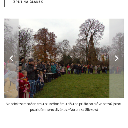
ZPĚT NA ČLÁNEK
chevron_left
chevron_right
Napriek zamračenému a upršanému dňu sa prišlo na slávnostnú jazdu
pozrieť mnoho divákov.
-
Veronika Slivková