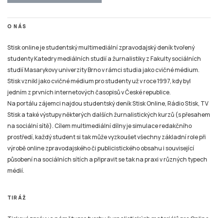
O NÁS
Stisk online je studentský multimediální zpravodajský deník tvořený
studenty Katedry mediálních studií a žurnalistiky z Fakulty sociálních
studií Masarykovy univerzity Brno v rámci studia jako cvičné médium.
Stisk vznikl jako cvičné médium pro studenty už v roce 1997, kdy byl
jedním z prvních internetových časopisů v České republice.
Na portálu zájemci najdou studentský deník Stisk Online, Rádio Stisk, TV
Stisk a také výstupy některých dalších žurnalistických kurzů (s přesahem
na sociální sítě). Cílem multimediální dílny je simulace redakčního
prostředí, každý student si tak může vyzkoušet všechny základní role při
výrobě online zpravodajského či publicistického obsahu i související
působení na sociálních sítích a připravit se tak na praxi v různých typech
médií.
TIRÁŽ