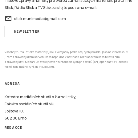
Tiskové zprávy a náměty pro tvorbu žurnalistických materiálů pro Online
Stisk, Rádio Stisk a TV Stisk zasílejte pouze na e-mail:
email
stisk.munimedia@gmail.com
NEWSLETTER
Všechny žurnalistické materiály jsou zveřejněny podle stejných pravidel jako na kterémkoliv
jiném zpravodajském serveru nebo například v novinách, rozhlasovém nebo televizním
zpravodajství. Mazání už zveřejněných žurnalistických příspěvků (ani jejich částí) v jakékoli
formě není možné nyní ani v budoucnu.
ADRESA
Katedra mediálních studií a žurnalistiky,
Fakulta sociálních studií MU,
Joštova 10,
602 00 Brno
REDAKCE