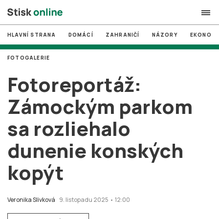
HLAVNÍ STRANA
DOMÁCÍ
ZAHRANIČÍ
NÁZORY
EKONOMI
search
FOTOGALERIE
#
MUNI
Fotoreportáž:
#
Brno
Zámockým parkom
#
volby
sa rozliehalo
login
PŘIHLÁSIT SE
dunenie konských
Zapomněli jste heslo?
Založit nový účet
kopýt
Veronika Slivková
9. listopadu 2025 • 12:00