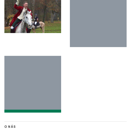
O NÁS
Stisk online je studentský multimediální zpravodajský deník tvořený