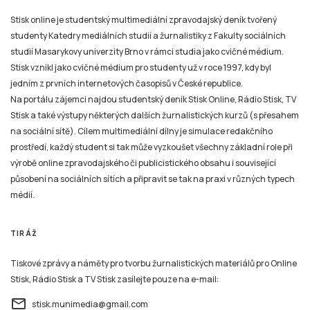
studenty Katedry mediálních studií a žurnalistiky z Fakulty sociálních
studií Masarykovy univerzity Brno v rámci studia jako cvičné médium.
Stisk vznikl jako cvičné médium pro studenty už v roce 1997, kdy byl
jedním z prvních internetových časopisů v České republice.
Na portálu zájemci najdou studentský deník Stisk Online, Rádio Stisk, TV
Stisk a také výstupy některých dalších žurnalistických kurzů (s přesahem
na sociální sítě). Cílem multimediální dílny je simulace redakčního
prostředí, každý student si tak může vyzkoušet všechny základní role při
výrobě online zpravodajského či publicistického obsahu i související
působení na sociálních sítích a připravit se tak na praxi v různých typech
médií.
TIRÁŽ
Tiskové zprávy a náměty pro tvorbu žurnalistických materiálů pro Online
Stisk, Rádio Stisk a TV Stisk zasílejte pouze na e-mail:
email
stisk.munimedia@gmail.com
NEWSLETTER