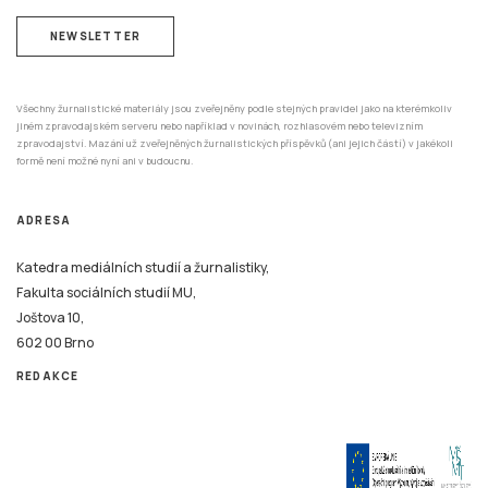
Všechny žurnalistické materiály jsou zveřejněny podle stejných pravidel jako na kterémkoliv
jiném zpravodajském serveru nebo například v novinách, rozhlasovém nebo televizním
zpravodajství. Mazání už zveřejněných žurnalistických příspěvků (ani jejich částí) v jakékoli
formě není možné nyní ani v budoucnu.
ADRESA
Katedra mediálních studií a žurnalistiky,
Fakulta sociálních studií MU,
Joštova 10,
602 00 Brno
REDAKCE