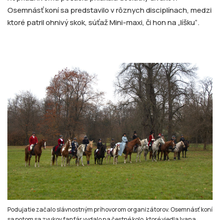
Osemnásť koní sa predstavilo v rôznych disciplínach, medzi
ktoré patril ohnivý skok, súťaž Mini-maxi, či hon na „líšku“.
Podujatie začalo slávnostným príhovorom organizátorov. Osemnásť koní
sa potom sa zvukov fanfár vydalo na čestné kolo, ktoré viedla Ivana