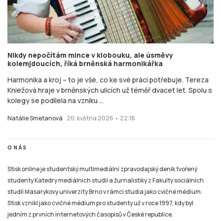
Harmonika a kroj – to je vše, co ke své práci potřebuje. Tereza
Kniežová hraje v brněnských ulicích už téměř dvacet let. Spolu s
kolegy se podílela na vzniku ...
Natálie Smetanová
20. května 2026 • 22:18
O NÁS
Stisk online je studentský multimediální zpravodajský deník tvořený
studenty Katedry mediálních studií a žurnalistiky z Fakulty sociálních
studií Masarykovy univerzity Brno v rámci studia jako cvičné médium.
Stisk vznikl jako cvičné médium pro studenty už v roce 1997, kdy byl
jedním z prvních internetových časopisů v České republice.
Na portálu zájemci najdou studentský deník Stisk Online, Rádio Stisk, TV
Stisk a také výstupy některých dalších žurnalistických kurzů (s přesahem
na sociální sítě). Cílem multimediální dílny je simulace redakčního
prostředí, každý student si tak může vyzkoušet všechny základní role při
výrobě online zpravodajského či publicistického obsahu i související
působení na sociálních sítích a připravit se tak na praxi v různých typech