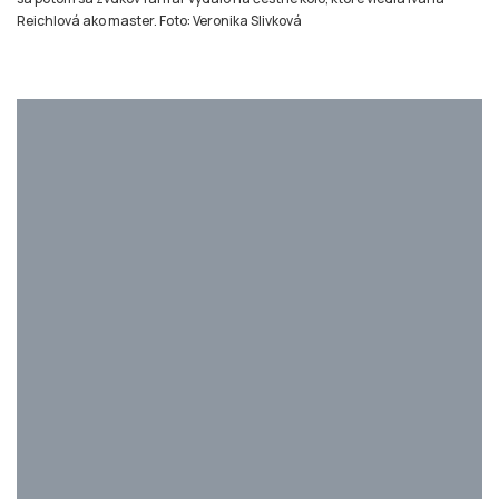
Reichlová ako master. Foto: Veronika Slivková
Súčasťou tradície je požehnanie koní a jazdcov. Po prednesení modlitby
všetkým účastníkom požehnal farár Martin Kopecký. Foto: Veronika
Slivková