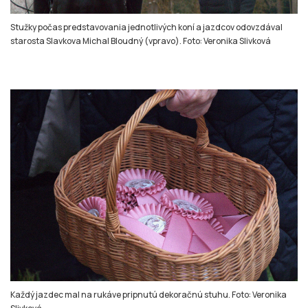
Každý jazdec mal na rukáve pripnutú dekoračnú stuhu. Foto: Veronika
Slivková