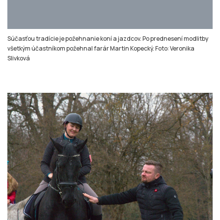
Stužky počas predstavovania jednotlivých koní a jazdcov odovzdával
starosta Slavkova Michal Bloudný (vpravo). Foto: Veronika Slivková