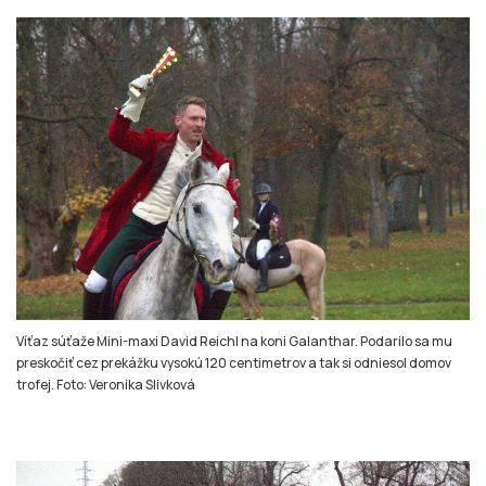
Víťaz súťaže Mini-maxi David Reichl na koni Galanthar. Podarilo sa mu
preskočiť cez prekážku vysokú 120 centimetrov a tak si odniesol domov
trofej. Foto: Veronika Slivková