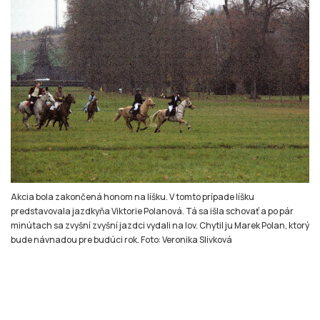
Akcia bola zakončená honom na líšku. V tomto prípade líšku
predstavovala jazdkyňa Viktorie Polanová. Tá sa išla schovať a po pár
minútach sa zvyšní zvyšní jazdci vydali na lov. Chytil ju Marek Polan, ktorý
bude návnadou pre budúci rok. Foto: Veronika Slivková
SDÍLET
stisk online
jízda na koni
sport
kultura
historie
fotoreportáž