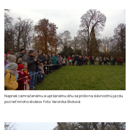
Napriek zamračenému a upršanému dňu sa prišlo na slávnostnú jazdu
pozrieť mnoho divákov. Foto: Veronika Slivková