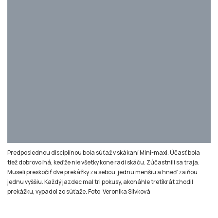
Predposlednou disciplínou bola súťaž v skákaní Mini-maxi. Účasť bola
tiež dobrovoľná, keďže nie všetky kone radi skáču. Zúčastnili sa traja.
Museli preskočiť dve prekážky za sebou, jednu menšiu a hneď za ňou
jednu vyššiu. Každý jazdec mal tri pokusy, akonáhle tretíkrát zhodil
prekážku, vypadol zo súťaže. Foto: Veronika Slivková