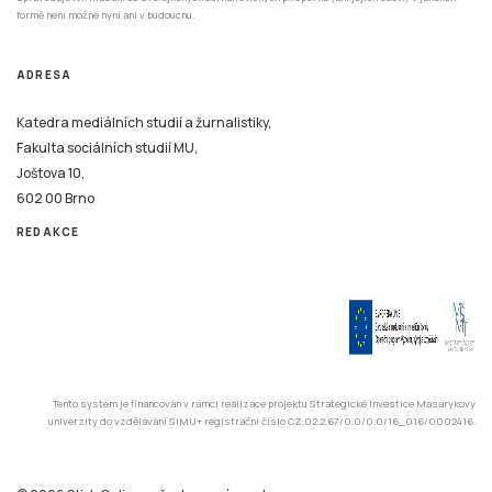
Joštova 10,
602 00 Brno
REDAKCE
Tento systém je financován v rámci realizace projektu Strategické investice Masarykovy
univerzity do vzdělávání SIMU+ registrační číslo CZ.02.2.67/0.0/0.0/16_016/0002416.
© 2026 Stisk.Online – všechna práva vyhrazena
Katedra mediálních studií a žurnalistiky
Fakulta sociálních studií
Masarykova univerzita