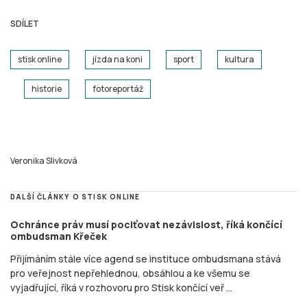
Veronika Slivková
DALŠÍ ČLÁNKY O STISK ONLINE
Ochránce práv musí pociťovat nezávislost, říká končící
ombudsman Křeček
Přijímáním stále více agend se instituce ombudsmana stává
pro veřejnost nepřehlednou, obsáhlou a ke všemu se
vyjadřující, říká v rozhovoru pro Stisk končící veř ...
16. června 2026 • 10:20
Bydlení na nejistých základech: Jak podnájem připravuje
brněnské studenty o domov
Tisíce brněnských studentů bydlí v podnájmu, právní formě
bydlení, která jim neposkytuje skoro žádnou ochranu. Koleje