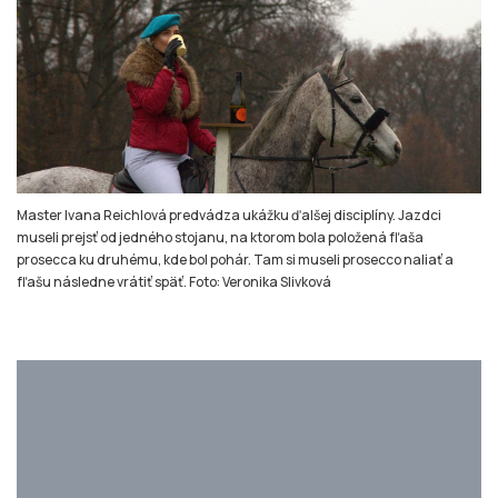
Master Ivana Reichlová predvádza ukážku ďalšej disciplíny. Jazdci
museli prejsť od jedného stojanu, na ktorom bola položená fľaša
prosecca ku druhému, kde bol pohár. Tam si museli prosecco naliať a
fľašu následne vrátiť späť. Foto: Veronika Slivková