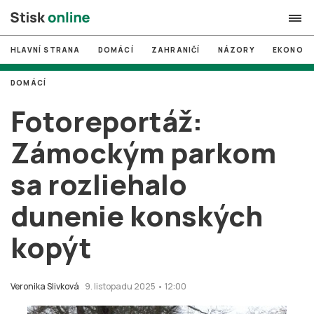
HLAVNÍ STRANA
DOMÁCÍ
ZAHRANIČÍ
NÁZORY
EKONOMI
search
DOMÁCÍ
#
MUNI
Fotoreportáž:
#
Brno
Zámockým parkom
#
volby
sa rozliehalo
login
PŘIHLÁSIT SE
dunenie konských
Zapomněli jste heslo?
Založit nový účet
kopýt
Veronika Slivková
9. listopadu 2025 • 12:00