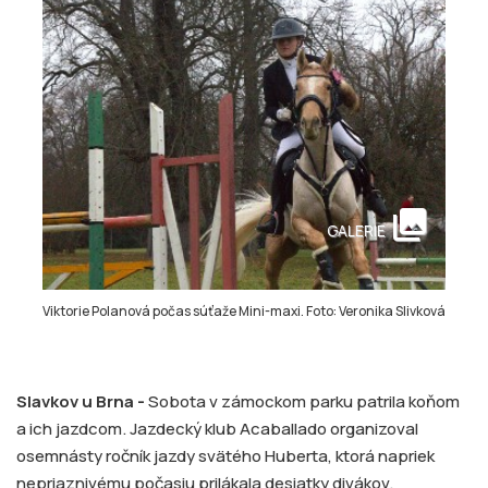
collections
GALERIE
Viktorie Polanová počas súťaže Mini-maxi. Foto: Veronika Slivková
Slavkov u Brna -
Sobota v zámockom parku patrila koňom
a ich jazdcom. Jazdecký klub Acaballado organizoval
osemnásty ročník jazdy svätého Huberta, ktorá napriek
nepriaznivému počasiu prilákala desiatky divákov.