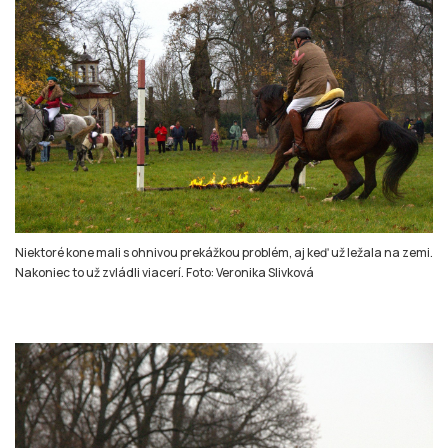
Niektoré kone mali s ohnivou prekážkou problém, aj keď už ležala na zemi.
Nakoniec to už zvládli viacerí. Foto: Veronika Slivková