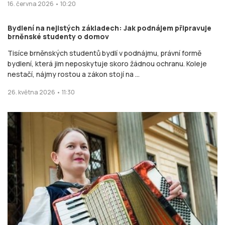
nestačí, nájmy rostou a zákon stojí na ...
26. května 2026 • 11:30
Nikdy nepočítám mince v klobouku, ale úsměvy
kolemjdoucích, říká brněnská harmonikářka