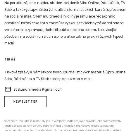
médií.
TIRÁŽ
Tiskové zprávy a náměty pro tvorbu žurnalistických materiálů pro Online
Stisk, Rádio Stisk a TV Stisk zasílejte pouze na e-mail:
email
stisk.munimedia@gmail.com
NEWSLETTER
Všechny žurnalistické materiály jsou zveřejněny podle stejných pravidel jako na kterémkoliv
jiném zpravodajském serveru nebo například v novinách, rozhlasovém nebo televizním
zpravodajství. Mazání už zveřejněných žurnalistických příspěvků (ani jejich částí) v jakékoli
formě není možné nyní ani v budoucnu.
ADRESA
Katedra mediálních studií a žurnalistiky,
Fakulta sociálních studií MU,