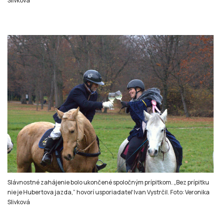
Slávnostné zahájenie bolo ukončené spoločným prípitkom. „Bez prípitku
nie je Hubertova jazda,“ hovorí usporiadateľ Ivan Vystrčil. Foto: Veronika
Slivková