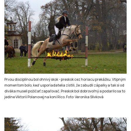
Prvou disciplínou bol ohnivý skok - preskok cez horiacu prekážku. Vtipným
momentom bolo, keď usporiadatelia zistili, že zabudli zápalky a tak si od
diváka museli požičať zapaľovač. Preskok bol dobrovoľný a podarilo sa to
jedine Viktorii Polanovej na koni Rico. Foto: Veronika Slivková