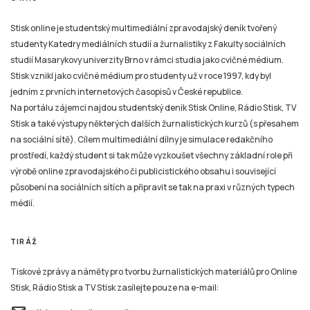
studenty Katedry mediálních studií a žurnalistiky z Fakulty sociálních
studií Masarykovy univerzity Brno v rámci studia jako cvičné médium.
Stisk vznikl jako cvičné médium pro studenty už v roce 1997, kdy byl
jedním z prvních internetových časopisů v České republice.
Na portálu zájemci najdou studentský deník Stisk Online, Rádio Stisk, TV
Stisk a také výstupy některých dalších žurnalistických kurzů (s přesahem
na sociální sítě). Cílem multimediální dílny je simulace redakčního
prostředí, každý student si tak může vyzkoušet všechny základní role při
výrobě online zpravodajského či publicistického obsahu i související
působení na sociálních sítích a připravit se tak na praxi v různých typech
médií.
TIRÁŽ
Tiskové zprávy a náměty pro tvorbu žurnalistických materiálů pro Online
Stisk, Rádio Stisk a TV Stisk zasílejte pouze na e-mail:
email
stisk.munimedia@gmail.com
NEWSLETTER