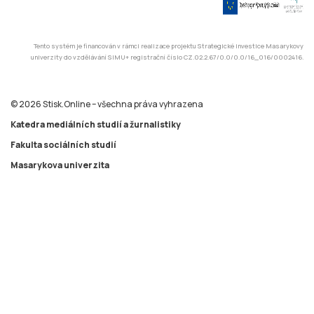
Tento systém je financován v rámci realizace projektu Strategické investice Masarykovy
univerzity do vzdělávání SIMU+ registrační číslo CZ.02.2.67/0.0/0.0/16_016/0002416.
© 2026 Stisk.Online – všechna práva vyhrazena
Katedra mediálních studií a žurnalistiky
Fakulta sociálních studií
Masarykova univerzita