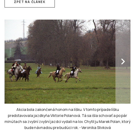
ZPĚT NA ČLÁNEK
chevron_right
Akcia bola zakončená honom na líšku. V tomto prípade líšku
predstavovala jazdkyňa Viktorie Polanová. Tá sa išla schovať a po pár
minútach sa zvyšní zvyšní jazdci vydali na lov. Chytil ju Marek Polan, ktorý
bude návnadou pre budúci rok.
-
Veronika Slivková