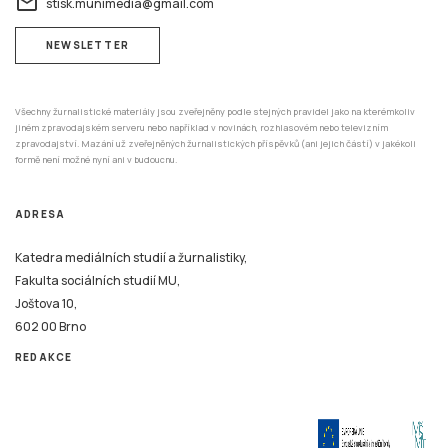
Všechny žurnalistické materiály jsou zveřejněny podle stejných pravidel jako na kterémkoliv
jiném zpravodajském serveru nebo například v novinách, rozhlasovém nebo televizním
zpravodajství. Mazání už zveřejněných žurnalistických příspěvků (ani jejich částí) v jakékoli
formě není možné nyní ani v budoucnu.
ADRESA
Katedra mediálních studií a žurnalistiky,
Fakulta sociálních studií MU,
Joštova 10,
602 00 Brno
REDAKCE