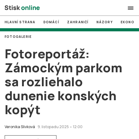
HLAVNÍ STRANA
DOMÁCÍ
ZAHRANIČÍ
NÁZORY
EKONOMI
search
FOTOGALERIE
#
MUNI
Fotoreportáž:
#
Brno
Zámockým parkom
#
volby
sa rozliehalo
login
PŘIHLÁSIT SE
dunenie konských
Zapomněli jste heslo?
Založit nový účet
kopýt
Veronika Slivková
9. listopadu 2025 • 12:00