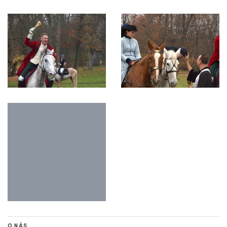
O NÁS
Stisk online je studentský multimediální zpravodajský deník tvořený