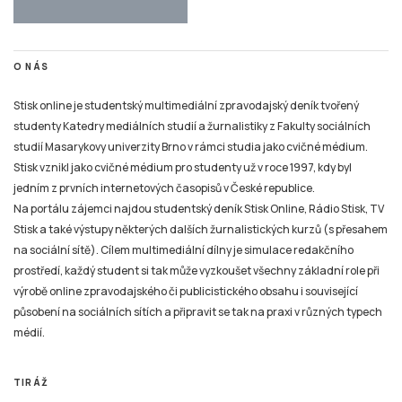
O NÁS
Stisk online je studentský multimediální zpravodajský deník tvořený
studenty Katedry mediálních studií a žurnalistiky z Fakulty sociálních
studií Masarykovy univerzity Brno v rámci studia jako cvičné médium.
Stisk vznikl jako cvičné médium pro studenty už v roce 1997, kdy byl
jedním z prvních internetových časopisů v České republice.
Na portálu zájemci najdou studentský deník Stisk Online, Rádio Stisk, TV
Stisk a také výstupy některých dalších žurnalistických kurzů (s přesahem
na sociální sítě). Cílem multimediální dílny je simulace redakčního
prostředí, každý student si tak může vyzkoušet všechny základní role při
výrobě online zpravodajského či publicistického obsahu i související
působení na sociálních sítích a připravit se tak na praxi v různých typech
médií.
TIRÁŽ
Tiskové zprávy a náměty pro tvorbu žurnalistických materiálů pro Online
Stisk, Rádio Stisk a TV Stisk zasílejte pouze na e-mail: