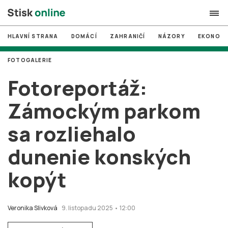
HLAVNÍ STRANA
DOMÁCÍ
ZAHRANIČÍ
NÁZORY
EKONOMI
search
FOTOGALERIE
#
MUNI
Fotoreportáž:
#
Brno
Zámockým parkom
#
volby
sa rozliehalo
login
PŘIHLÁSIT SE
dunenie konských
Zapomněli jste heslo?
Založit nový účet
kopýt
Veronika Slivková
9. listopadu 2025 • 12:00