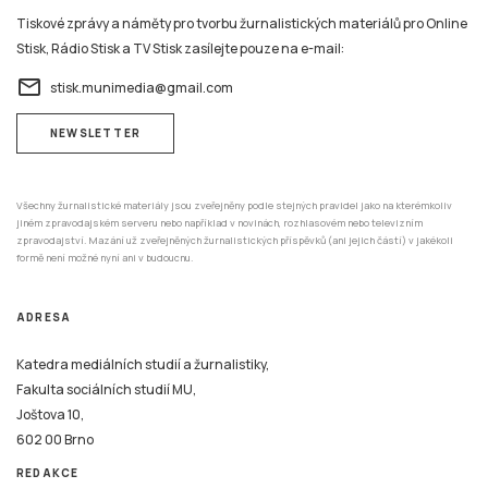
email
stisk.munimedia@gmail.com
NEWSLETTER
Všechny žurnalistické materiály jsou zveřejněny podle stejných pravidel jako na kterémkoliv
jiném zpravodajském serveru nebo například v novinách, rozhlasovém nebo televizním
zpravodajství. Mazání už zveřejněných žurnalistických příspěvků (ani jejich částí) v jakékoli
formě není možné nyní ani v budoucnu.
ADRESA
Katedra mediálních studií a žurnalistiky,
Fakulta sociálních studií MU,
Joštova 10,
602 00 Brno
REDAKCE