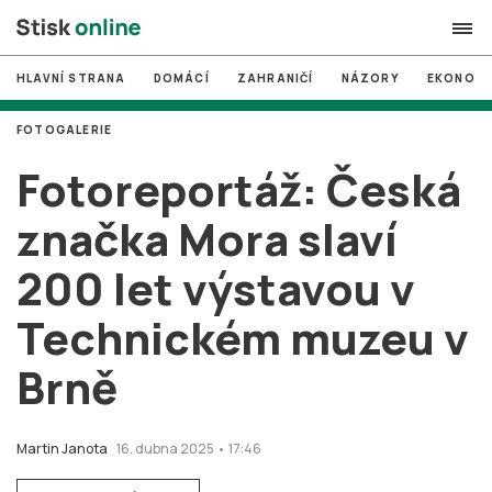
HLAVNÍ STRANA
DOMÁCÍ
ZAHRANIČÍ
NÁZORY
EKONOMI
search
FOTOGALERIE
#
MUNI
Fotoreportáž: Česká
#
Brno
značka Mora slaví
#
volby
200 let výstavou v
login
PŘIHLÁSIT SE
Technickém muzeu v
Zapomněli jste heslo?
Založit nový účet
Brně
Martin Janota
16. dubna 2025 • 17:46