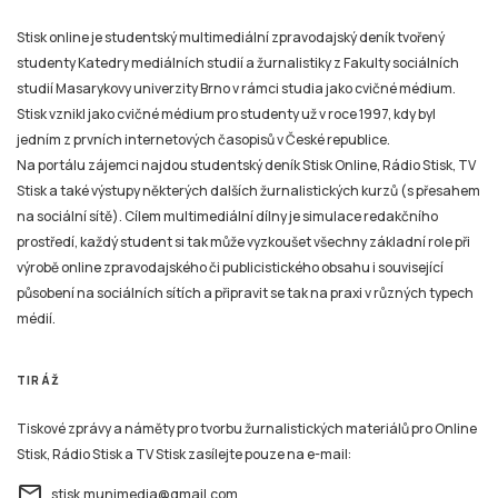
Stisk online je studentský multimediální zpravodajský deník tvořený
studenty Katedry mediálních studií a žurnalistiky z Fakulty sociálních
studií Masarykovy univerzity Brno v rámci studia jako cvičné médium.
Stisk vznikl jako cvičné médium pro studenty už v roce 1997, kdy byl
jedním z prvních internetových časopisů v České republice.
Na portálu zájemci najdou studentský deník Stisk Online, Rádio Stisk, TV
Stisk a také výstupy některých dalších žurnalistických kurzů (s přesahem
na sociální sítě). Cílem multimediální dílny je simulace redakčního
prostředí, každý student si tak může vyzkoušet všechny základní role při
výrobě online zpravodajského či publicistického obsahu i související
působení na sociálních sítích a připravit se tak na praxi v různých typech
médií.
TIRÁŽ
Tiskové zprávy a náměty pro tvorbu žurnalistických materiálů pro Online
Stisk, Rádio Stisk a TV Stisk zasílejte pouze na e-mail:
email
stisk.munimedia@gmail.com