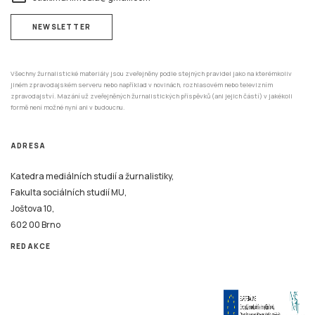
NEWSLETTER
Všechny žurnalistické materiály jsou zveřejněny podle stejných pravidel jako na kterémkoliv
jiném zpravodajském serveru nebo například v novinách, rozhlasovém nebo televizním
zpravodajství. Mazání už zveřejněných žurnalistických příspěvků (ani jejich částí) v jakékoli
formě není možné nyní ani v budoucnu.
ADRESA
Katedra mediálních studií a žurnalistiky,
Fakulta sociálních studií MU,
Joštova 10,
602 00 Brno
REDAKCE