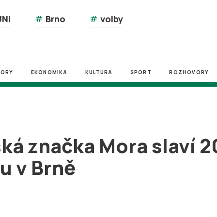
NI
#
Brno
#
volby
ZORY
EKONOMIKA
KULTURA
SPORT
ROZHOVORY
ká značka Mora slaví 2
u v Brně