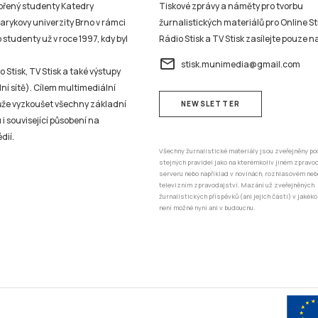
vořený studenty Katedry
Tiskové zprávy a náměty pro tvorbu
sarykovy univerzity Brno v rámci
žurnalistických materiálů pro Online St
studenty už v roce 1997, kdy byl
Rádio Stisk a TV Stisk zasílejte pouze n
email
stisk.munimedia@gmail.com
 Stisk, TV Stisk a také výstupy
ní sítě). Cílem multimediální
může vyzkoušet všechny základní
NEWSLETTER
 i související působení na
dií.
Všechny žurnalistické materiály jsou zveřejněny po
stejných pravidel jako na kterémkoliv jiném zprav
serveru nebo například v novinách, rozhlasovém neb
televizním zpravodajství. Mazání už zveřejněných
žurnalistických příspěvků (ani jejich částí) v jakéko
není možné nyní ani v budoucnu.