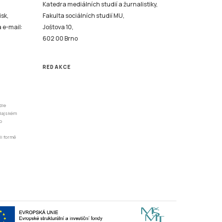
Katedra mediálních studií a žurnalistiky,
isk,
Fakulta sociálních studií MU,
a e-mail:
Joštova 10,
602 00 Brno
REDAKCE
dle
odajském
o
li formě