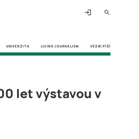
login
search
UNIVERZITA
LIVING JOURNALISM
VĚZNI PÍŠÍ
00 let výstavou v