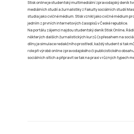
Stisk online je studentský multimediální zpravodajský deník t
mediálních studií a žurnalistiky z Fakulty sociálních studií Ma
studia jako cvičné médium. Stisk vznikl jako cvičné médium pro 
jedním z prvních internetových časopisů v České republice.
Na portálu zájemci najdou studentský deník Stisk Online, Rádio
některých dalších žurnalistických kurzů (s přesahem na sociál
dílny je simulace redakčního prostředí, každý student si tak 
role při výrobě online zpravodajského či publicistického obsahu
sociálních sítích a připravit se tak na praxi v různých typech mé