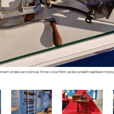
rtiment výrobků se rozšiřoval. Firma v roce 1908 začala vyrábět například i mlýn