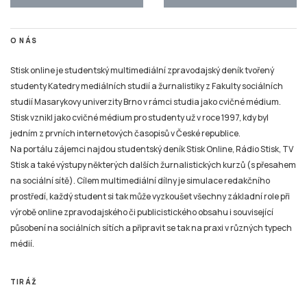
O NÁS
Stisk online je studentský multimediální zpravodajský deník tvořený
studenty Katedry mediálních studií a žurnalistiky z Fakulty sociálních
studií Masarykovy univerzity Brno v rámci studia jako cvičné médium.
Stisk vznikl jako cvičné médium pro studenty už v roce 1997, kdy byl
jedním z prvních internetových časopisů v České republice.
Na portálu zájemci najdou studentský deník Stisk Online, Rádio Stisk, TV
Stisk a také výstupy některých dalších žurnalistických kurzů (s přesahem
na sociální sítě). Cílem multimediální dílny je simulace redakčního
prostředí, každý student si tak může vyzkoušet všechny základní role při
výrobě online zpravodajského či publicistického obsahu i související
působení na sociálních sítích a připravit se tak na praxi v různých typech
médií.
TIRÁŽ
Tiskové zprávy a náměty pro tvorbu žurnalistických materiálů pro Online
Stisk, Rádio Stisk a TV Stisk zasílejte pouze na e-mail: