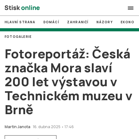
HLAVNÍ STRANA
DOMÁCÍ
ZAHRANIČÍ
NÁZORY
EKONOMI
search
FOTOGALERIE
#
MUNI
Fotoreportáž: Česká
#
Brno
značka Mora slaví
#
volby
200 let výstavou v
login
PŘIHLÁSIT SE
Technickém muzeu v
Zapomněli jste heslo?
Založit nový účet
Brně
Martin Janota
16. dubna 2025 • 17:46