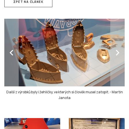
ZPĚT NA ČLÁNEK
chevron_left
chevron_right
Další z výrobků byly i žehličky, ve kterých si člověk musel zatopit.
-
Martin
Janota