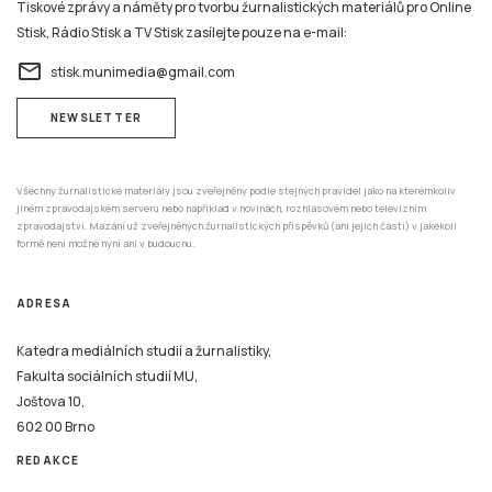
email
stisk.munimedia@gmail.com
NEWSLETTER
Všechny žurnalistické materiály jsou zveřejněny podle stejných pravidel jako na kterémkoliv
jiném zpravodajském serveru nebo například v novinách, rozhlasovém nebo televizním
zpravodajství. Mazání už zveřejněných žurnalistických příspěvků (ani jejich částí) v jakékoli
formě není možné nyní ani v budoucnu.
ADRESA
Katedra mediálních studií a žurnalistiky,
Fakulta sociálních studií MU,
Joštova 10,
602 00 Brno
REDAKCE