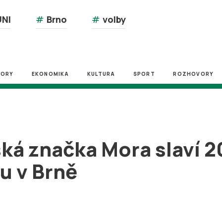
NI
#
Brno
#
volby
ZORY
EKONOMIKA
KULTURA
SPORT
ROZHOVORY
ká značka Mora slaví 2
u v Brně