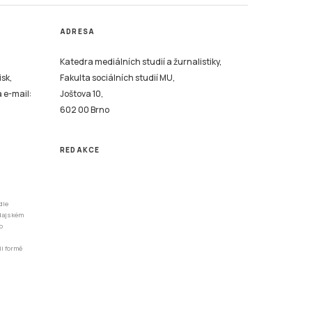
ADRESA
Katedra mediálních studií a žurnalistiky,
isk,
Fakulta sociálních studií MU,
a e-mail:
Joštova 10,
602 00 Brno
REDAKCE
dle
odajském
o
li formě