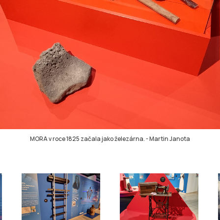
MORA v roce 1825 začala jako železárna.
-
Martin Janota