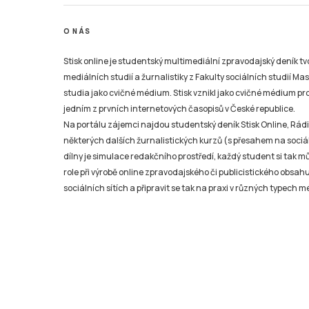
O NÁS
Stisk online je studentský multimediální zpravodajský deník t
mediálních studií a žurnalistiky z Fakulty sociálních studií Ma
studia jako cvičné médium. Stisk vznikl jako cvičné médium pro 
jedním z prvních internetových časopisů v České republice.
Na portálu zájemci najdou studentský deník Stisk Online, Rádio
některých dalších žurnalistických kurzů (s přesahem na sociál
dílny je simulace redakčního prostředí, každý student si tak 
role při výrobě online zpravodajského či publicistického obsahu
sociálních sítích a připravit se tak na praxi v různých typech mé