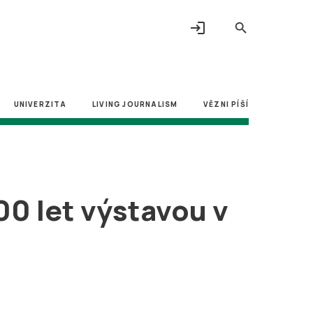
login
search
UNIVERZITA
LIVING JOURNALISM
VĚZNI PÍŠÍ
00 let výstavou v