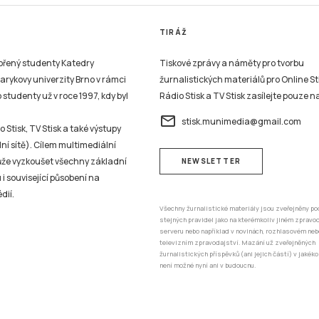
TIRÁŽ
vořený studenty Katedry
Tiskové zprávy a náměty pro tvorbu
sarykovy univerzity Brno v rámci
žurnalistických materiálů pro Online St
studenty už v roce 1997, kdy byl
Rádio Stisk a TV Stisk zasílejte pouze n
email
stisk.munimedia@gmail.com
 Stisk, TV Stisk a také výstupy
ní sítě). Cílem multimediální
může vyzkoušet všechny základní
NEWSLETTER
 i související působení na
dií.
Všechny žurnalistické materiály jsou zveřejněny po
stejných pravidel jako na kterémkoliv jiném zprav
serveru nebo například v novinách, rozhlasovém neb
televizním zpravodajství. Mazání už zveřejněných
žurnalistických příspěvků (ani jejich částí) v jakéko
není možné nyní ani v budoucnu.