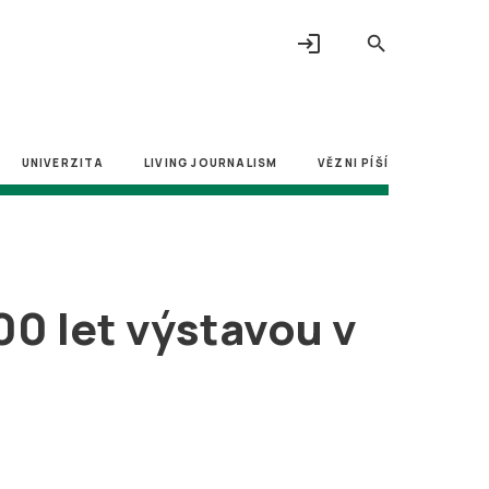
login
search
UNIVERZITA
LIVING JOURNALISM
VĚZNI PÍŠÍ
00 let výstavou v