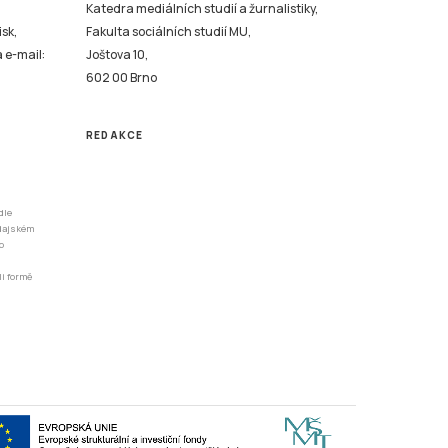
Katedra mediálních studií a žurnalistiky,
isk,
Fakulta sociálních studií MU,
a e-mail:
Joštova 10,
602 00 Brno
REDAKCE
dle
odajském
o
li formě