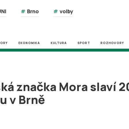
NI
#
Brno
#
volby
ZORY
EKONOMIKA
KULTURA
SPORT
ROZHOVORY
ká značka Mora slaví 2
u v Brně