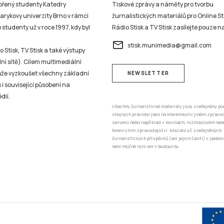
vořený studenty Katedry
Tiskové zprávy a náměty pro tvorbu
sarykovy univerzity Brno v rámci
žurnalistických materiálů pro Online St
studenty už v roce 1997, kdy byl
Rádio Stisk a TV Stisk zasílejte pouze n
email
stisk.munimedia@gmail.com
 Stisk, TV Stisk a také výstupy
ní sítě). Cílem multimediální
může vyzkoušet všechny základní
NEWSLETTER
 i související působení na
dií.
Všechny žurnalistické materiály jsou zveřejněny po
stejných pravidel jako na kterémkoliv jiném zprav
serveru nebo například v novinách, rozhlasovém neb
televizním zpravodajství. Mazání už zveřejněných
žurnalistických příspěvků (ani jejich částí) v jakéko
není možné nyní ani v budoucnu.