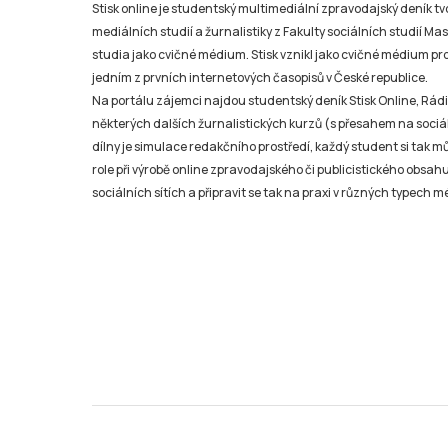
Stisk online je studentský multimediální zpravodajský deník t
mediálních studií a žurnalistiky z Fakulty sociálních studií Ma
studia jako cvičné médium. Stisk vznikl jako cvičné médium pro 
jedním z prvních internetových časopisů v České republice.
Na portálu zájemci najdou studentský deník Stisk Online, Rádio
některých dalších žurnalistických kurzů (s přesahem na sociál
dílny je simulace redakčního prostředí, každý student si tak 
role při výrobě online zpravodajského či publicistického obsahu
sociálních sítích a připravit se tak na praxi v různých typech mé