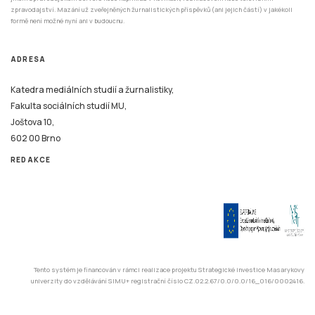
zpravodajství. Mazání už zveřejněných žurnalistických příspěvků (ani jejich částí) v jakékoli
formě není možné nyní ani v budoucnu.
ADRESA
Katedra mediálních studií a žurnalistiky,
Fakulta sociálních studií MU,
Joštova 10,
602 00 Brno
REDAKCE
Tento systém je financován v rámci realizace projektu Strategické investice Masarykovy
univerzity do vzdělávání SIMU+ registrační číslo CZ.02.2.67/0.0/0.0/16_016/0002416.