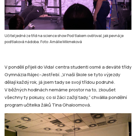
Učitel jedné ze tříd na science show Pod tlakem ověřoval, jak pevná je
podtlaková nádoba. Foto: Amálie Mikmeková
V pondělí přijeli do Vida! centra studenti osmé a deváté třídy
Gymnázia Rájec-Jestřebí. „V naší škole se tyto výjezdy
dělají každý rok, já jsem tady se svojí třídou podruhé.
V běžných hodinách nemáme prostor na to, zkoušet
všechny ty pokusy, co si žáci zažijí tady,“ chválila pondělní
program učitelka žáků Tina Ghaloomová.