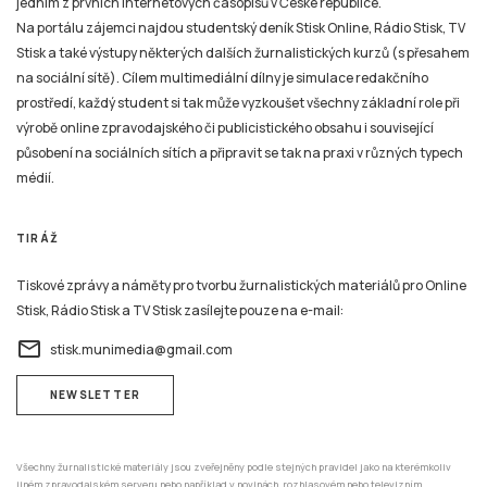
jedním z prvních internetových časopisů v České republice.
Na portálu zájemci najdou studentský deník Stisk Online, Rádio Stisk, TV
Stisk a také výstupy některých dalších žurnalistických kurzů (s přesahem
na sociální sítě). Cílem multimediální dílny je simulace redakčního
prostředí, každý student si tak může vyzkoušet všechny základní role při
výrobě online zpravodajského či publicistického obsahu i související
působení na sociálních sítích a připravit se tak na praxi v různých typech
médií.
TIRÁŽ
Tiskové zprávy a náměty pro tvorbu žurnalistických materiálů pro Online
Stisk, Rádio Stisk a TV Stisk zasílejte pouze na e-mail:
email
stisk.munimedia@gmail.com
NEWSLETTER
Všechny žurnalistické materiály jsou zveřejněny podle stejných pravidel jako na kterémkoliv
jiném zpravodajském serveru nebo například v novinách, rozhlasovém nebo televizním