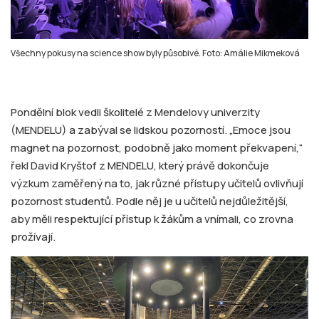
Všechny pokusy na science show byly působivé. Foto: Amálie Mikmeková
Pondělní blok vedli školitelé z Mendelovy univerzity
(MENDELU) a zabýval se lidskou pozorností. „Emoce jsou
magnet na pozornost, podobně jako moment překvapení,“
řekl David Kryštof z MENDELU, který právě dokončuje
výzkum zaměřený na to, jak různé přístupy učitelů ovlivňují
pozornost studentů. Podle něj je u učitelů nejdůležitější,
aby měli respektující přístup k žákům a vnímali, co zrovna
prožívají.