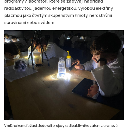
programy v laboratoři, které se zabývají například
radioaktivitou, jadernou energetikou, výrobou elektřiny,
plazmou jako čtvrtým skupenstvím hmoty, nerostnými
surovinami nebo světlem.
V mlžné komoře žáci sledovali projevy radioaktivního záření z uranové