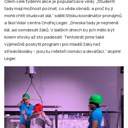
Cílem celé týdenní akce je popularizace vědy. „Studenti
tady mají možnost poznat, co věda obnáší, a proč by ji
mohli chtít studovat dál,“ sdělil Stisku koordinátor pronájmů
a škol Vida! centra Ondřej Leger. „Dneska tady je nejméně
lidí, asi osmdesát žáků. V dalších dnech by jich mělo být
kolem stovky až sto padesáti. Tentokrát jsme také
výjimečně poskytli program i pro mladší žáky než
středoškoláky – jsou tu i někteří osmáci a deváťáci,“ doplnil
Leger.