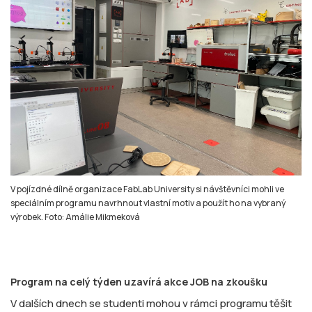
V pojízdné dílně organizace FabLab University si návštěvníci mohli ve
speciálním programu navrhnout vlastní motiv a použít ho na vybraný
výrobek. Foto: Amálie Mikmeková
Program na celý týden uzavírá akce JOB na zkoušku
V dalších dnech se studenti mohou v rámci programu těšit