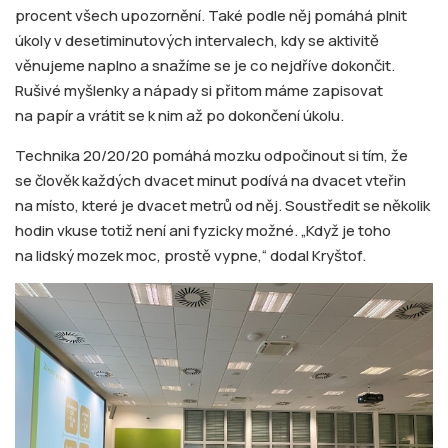
procent všech upozornění. Také podle něj pomáhá plnit
úkoly v desetiminutových intervalech, kdy se aktivitě
věnujeme naplno a snažíme se je co nejdříve dokončit.
Rušivé myšlenky a nápady si přitom máme zapisovat
na papír a vrátit se k nim až po dokončení úkolu.
Technika 20/20/20 pomáhá mozku odpočinout si tím, že
se člověk každých dvacet minut podívá na dvacet vteřin
na místo, které je dvacet metrů od něj. Soustředit se několik
hodin vkuse totiž není ani fyzicky možné. „Když je toho
na lidský mozek moc, prostě vypne,“ dodal Kryštof.