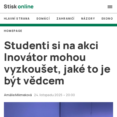
HLAVNÍ STRANA
DOMÁCÍ
ZAHRANIČÍ
NÁZORY
EKONOMI
search
HOMEPAGE
#
MUNI
Studenti si na akci
#
Brno
Inovátor mohou
#
volby
vyzkoušet, jaké to je
login
PŘIHLÁSIT SE
být vědcem
Zapomněli jste heslo?
Založit nový účet
Amálie Mikmeková
24. listopadu 2025 • 20:00