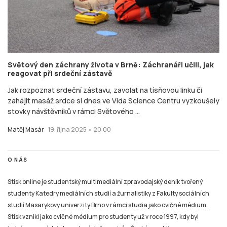
Světový den záchrany života v Brně: Záchranáři učili, jak
reagovat při srdeční zástavě
Jak rozpoznat srdeční zástavu, zavolat na tísňovou linku či
zahájit masáž srdce si dnes ve Vida Science Centru vyzkoušely
stovky návštěvníků v rámci Světového ...
Matěj Masár
19. října 2025 • 20:00
O NÁS
Stisk online je studentský multimediální zpravodajský deník tvořený
studenty Katedry mediálních studií a žurnalistiky z Fakulty sociálních
studií Masarykovy univerzity Brno v rámci studia jako cvičné médium.
Stisk vznikl jako cvičné médium pro studenty už v roce 1997, kdy byl