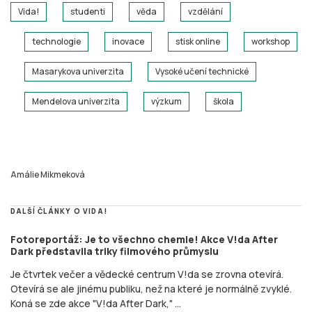
Vida!
studenti
věda
vzdělání
technologie
inovace
stisk online
workshop
Masarykova univerzita
Vysoké učení technické
Mendelova univerzita
výzkum
škola
Amálie Mikmeková
DALŠÍ ČLÁNKY O VIDA!
Fotoreportáž: Je to všechno chemie! Akce V!da After
Dark představila triky filmového průmyslu
Je čtvrtek večer a vědecké centrum V!da se zrovna otevírá.
Otevírá se ale jinému publiku, než na které je normálně zvyklé.
Koná se zde akce "V!da After Dark," ...