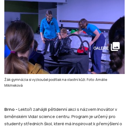
collections
GALERIE
Žák gymnázia si vyzkoušel podtlak na vlastní kůži. Foto: Amálie
Mikmeková
Brno -
Lektoři zahájili pětidenní akci s názvem Inovátor v
brněnském Vida! science centru. Program je určený pro
studenty středních škol, které má inspirovat k přemýšlení o