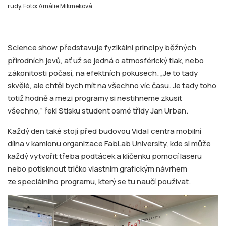
rudy. Foto: Amálie Mikmeková
Science show představuje fyzikální principy běžných
přírodních jevů, ať už se jedná o atmosférický tlak, nebo
zákonitosti počasí, na efektních pokusech. „Je to tady
skvělé, ale chtěl bych mít na všechno víc času. Je tady toho
totiž hodně a mezi programy si nestihneme zkusit
všechno,“ řekl Stisku student osmé třídy Jan Urban.
Každý den také stojí před budovou Vida! centra mobilní
dílna v kamionu organizace FabLab University, kde si může
každý vytvořit třeba podtácek a klíčenku pomocí laseru
nebo potisknout tričko vlastním grafickým návrhem
ze speciálního programu, který se tu naučí používat.