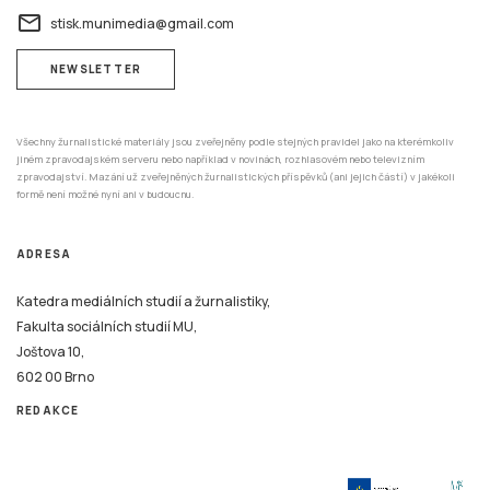
email
stisk.munimedia@gmail.com
NEWSLETTER
Všechny žurnalistické materiály jsou zveřejněny podle stejných pravidel jako na kterémkoliv
jiném zpravodajském serveru nebo například v novinách, rozhlasovém nebo televizním
zpravodajství. Mazání už zveřejněných žurnalistických příspěvků (ani jejich částí) v jakékoli
formě není možné nyní ani v budoucnu.
ADRESA
Katedra mediálních studií a žurnalistiky,
Fakulta sociálních studií MU,
Joštova 10,
602 00 Brno
REDAKCE