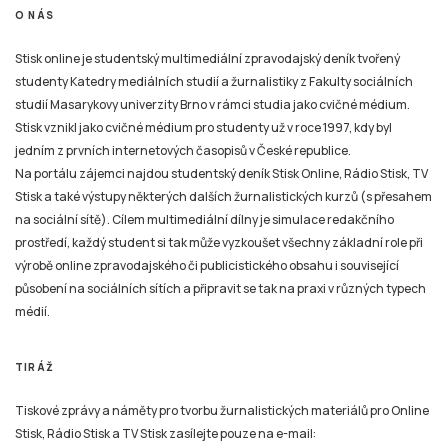
O NÁS
Stisk online je studentský multimediální zpravodajský deník tvořený
studenty Katedry mediálních studií a žurnalistiky z Fakulty sociálních
studií Masarykovy univerzity Brno v rámci studia jako cvičné médium.
Stisk vznikl jako cvičné médium pro studenty už v roce 1997, kdy byl
jedním z prvních internetových časopisů v České republice.
Na portálu zájemci najdou studentský deník Stisk Online, Rádio Stisk, TV
Stisk a také výstupy některých dalších žurnalistických kurzů (s přesahem
na sociální sítě). Cílem multimediální dílny je simulace redakčního
prostředí, každý student si tak může vyzkoušet všechny základní role při
výrobě online zpravodajského či publicistického obsahu i související
působení na sociálních sítích a připravit se tak na praxi v různých typech
médií.
TIRÁŽ
Tiskové zprávy a náměty pro tvorbu žurnalistických materiálů pro Online
Stisk, Rádio Stisk a TV Stisk zasílejte pouze na e-mail: