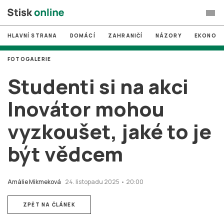
HLAVNÍ STRANA
DOMÁCÍ
ZAHRANIČÍ
NÁZORY
EKONOMI
search
FOTOGALERIE
#
MUNI
Studenti si na akci
#
Brno
Inovátor mohou
#
volby
vyzkoušet, jaké to je
login
PŘIHLÁSIT SE
být vědcem
Zapomněli jste heslo?
Založit nový účet
Amálie Mikmeková
24. listopadu 2025 • 20:00
ZPĚT NA ČLÁNEK