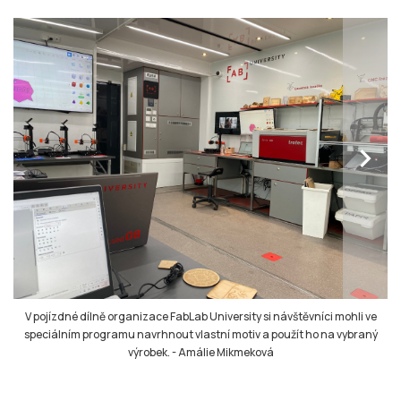
chevron_right
V pojízdné dílně organizace FabLab University si návštěvníci mohli ve
speciálním programu navrhnout vlastní motiv a použít ho na vybraný
výrobek.
-
Amálie Mikmeková