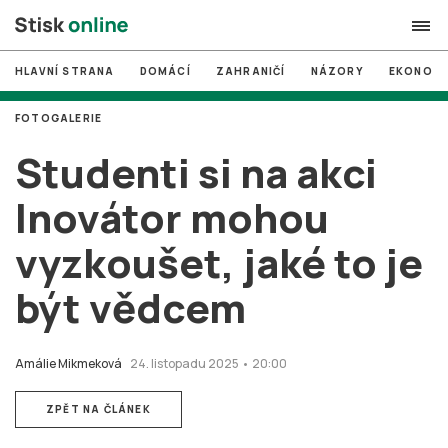
HLAVNÍ STRANA
DOMÁCÍ
ZAHRANIČÍ
NÁZORY
EKONOMI
search
FOTOGALERIE
#
MUNI
Studenti si na akci
#
Brno
Inovátor mohou
#
volby
vyzkoušet, jaké to je
login
PŘIHLÁSIT SE
být vědcem
Zapomněli jste heslo?
Založit nový účet
Amálie Mikmeková
24. listopadu 2025 • 20:00
ZPĚT NA ČLÁNEK