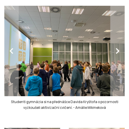
chevron_left
chevron_right
Studenti gymnázia si na přednášce Davida Kryštofa o pozornosti
vyzkoušeli aktivizační cvičení.
-
Amálie Mikmeková