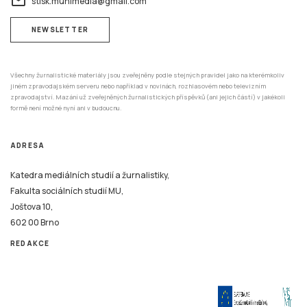
email
stisk.munimedia@gmail.com
NEWSLETTER
Všechny žurnalistické materiály jsou zveřejněny podle stejných pravidel jako na kterémkoliv
jiném zpravodajském serveru nebo například v novinách, rozhlasovém nebo televizním
zpravodajství. Mazání už zveřejněných žurnalistických příspěvků (ani jejich částí) v jakékoli
formě není možné nyní ani v budoucnu.
ADRESA
Katedra mediálních studií a žurnalistiky,
Fakulta sociálních studií MU,
Joštova 10,
602 00 Brno
REDAKCE