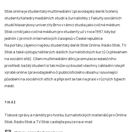
Stisk online je studentský multimediální zpravodajský deník tvořený
studenty Katedry mediálních studií a žurnalistiky z Fakulty sociálních
studií Masarykovy univerzity Brno v rámci studia jako cvičné médium.
Stisk vznikl jako cvičné médium pro studenty už v roce 1997, kdy byl
jedním z prvních internetových časopisů v České republice.
Na portálu zájemci najdou studentský deník Stisk Online, Rádio Stisk, TV
Stisk a také výstupy některých dalších žurnalistických kurzů (s přesahem
na sociální sítě). Cílem multimediální dílny je simulace redakčního
prostředí, každý student si tak může vyzkoušet všechny základní role při
výrobě online zpravodajského či publicistického obsahu i související
působení na sociálních sítích a připravit se tak na praxi v různých typech
médií.
TIRÁŽ
Tiskové zprávy a náměty pro tvorbu žurnalistických materiálů pro Online
Stisk, Rádio Stisk a TV Stisk zasílejte pouze na e-mail: