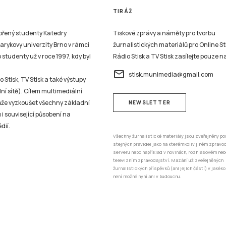
TIRÁŽ
vořený studenty Katedry
Tiskové zprávy a náměty pro tvorbu
sarykovy univerzity Brno v rámci
žurnalistických materiálů pro Online St
studenty už v roce 1997, kdy byl
Rádio Stisk a TV Stisk zasílejte pouze n
email
stisk.munimedia@gmail.com
 Stisk, TV Stisk a také výstupy
ní sítě). Cílem multimediální
může vyzkoušet všechny základní
NEWSLETTER
 i související působení na
dií.
Všechny žurnalistické materiály jsou zveřejněny po
stejných pravidel jako na kterémkoliv jiném zprav
serveru nebo například v novinách, rozhlasovém neb
televizním zpravodajství. Mazání už zveřejněných
žurnalistických příspěvků (ani jejich částí) v jakéko
není možné nyní ani v budoucnu.