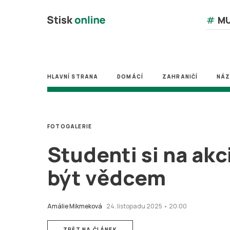
#
MU
HLAVNÍ STRANA
DOMÁCÍ
ZAHRANIČÍ
NÁ
FOTOGALERIE
Studenti si na akc
být vědcem
Amálie Mikmeková
24. listopadu 2025 • 20:00
ZPĚT NA ČLÁNEK