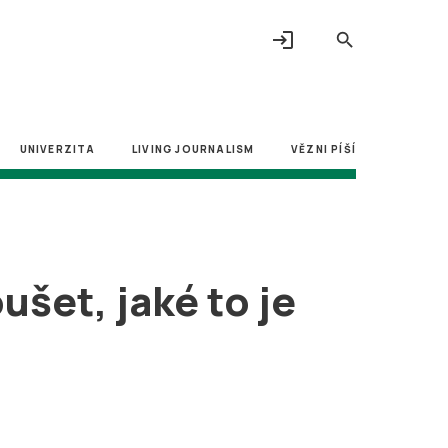
login
search
UNIVERZITA
LIVING JOURNALISM
VĚZNI PÍŠÍ
ušet, jaké to je