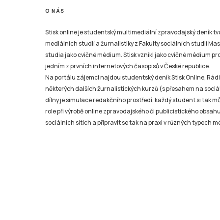
O NÁS
Stisk online je studentský multimediální zpravodajský deník t
mediálních studií a žurnalistiky z Fakulty sociálních studií Ma
studia jako cvičné médium. Stisk vznikl jako cvičné médium pro 
jedním z prvních internetových časopisů v České republice.
Na portálu zájemci najdou studentský deník Stisk Online, Rádio
některých dalších žurnalistických kurzů (s přesahem na sociál
dílny je simulace redakčního prostředí, každý student si tak 
role při výrobě online zpravodajského či publicistického obsahu
sociálních sítích a připravit se tak na praxi v různých typech mé