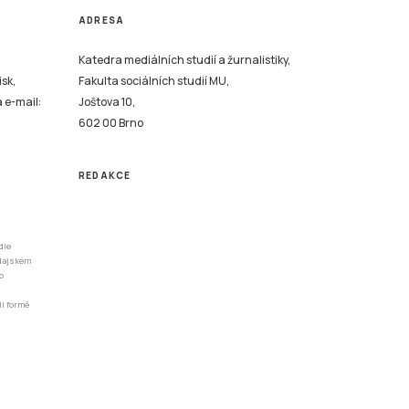
ADRESA
Katedra mediálních studií a žurnalistiky,
isk,
Fakulta sociálních studií MU,
a e-mail:
Joštova 10,
602 00 Brno
REDAKCE
dle
odajském
o
li formě