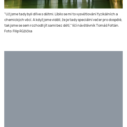
První ročník této akce se konal v roce 2015. Od té doby se koná každý rok
dvakrát nebo třikrát. Foto: Filip Růžička