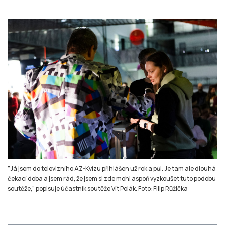
"Já jsem do televizního AZ-Kvízu přihlášen už rok a půl. Je tam ale dlouhá
čekací doba a jsem rád, že jsem si zde mohl aspoň vyzkoušet tuto podobu
soutěže," popisuje účastník soutěže Vít Polák. Foto: Filip Růžička