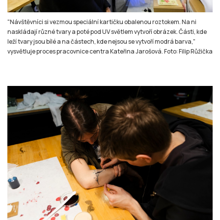
"Návštěvníci si vezmou speciální kartičku obalenou roztokem. Na ni
naskládají různé tvary a poté pod UV světlem vytvoří obrázek. Části, kde
leží tvary jsou bílé a na částech, kde nejsou se vytvoří modrá barva,"
vysvětluje proces pracovnice centra Kateřina Jarošová. Foto: Filip Růžička