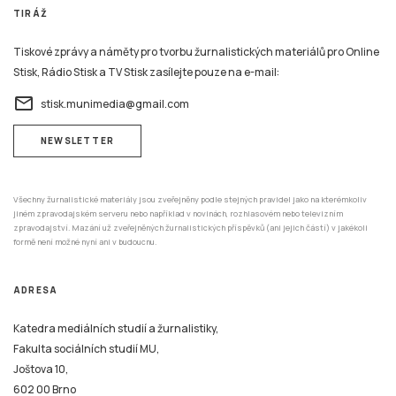
ADRESA
Katedra mediálních studií a žurnalistiky,
Fakulta sociálních studií MU,
Joštova 10,
602 00 Brno
REDAKCE
Tento systém je financován v rámci realizace projektu Strategické investice Masarykovy
univerzity do vzdělávání SIMU+ registrační číslo CZ.02.2.67/0.0/0.0/16_016/0002416.
© 2026 Stisk.Online – všechna práva vyhrazena