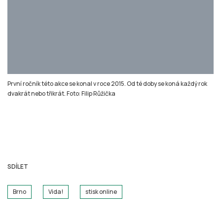
SDÍLET
Brno
Vida!
stisk online
Filip Růžička
DALŠÍ ČLÁNKY O BRNO
Ochránce práv musí pociťovat nezávislost, říká končící
ombudsman Křeček
Přijímáním stále více agend se instituce ombudsmana stává
pro veřejnost nepřehlednou, obsáhlou a ke všemu se
vyjadřující, říká v rozhovoru pro Stisk končící veř ...
16. června 2026 • 10:20