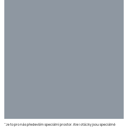
"Je to pro nás především speciální prostor. Ale i otázky jsou speciálně
zaměřené na audiovizuální tvorbu, konkrétně filmy a případně seriály,"
komentuje moderátor Aleš Zbořil. Foto: Filip Růžička