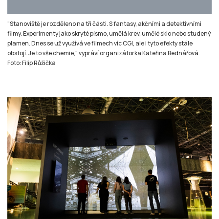
"Už jsme tady byli dříve s dětmi. Líbilo se mi to vysvětlování fyzikálních a
chemických věcí. A když jsme viděli, že je tady speciální večer pro dospělé,
tak jsme se sem rozhodli jít sami bez dětí," líčí návštěvník Tomáš Foltán.
Foto: Filip Růžička