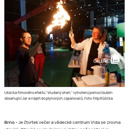
collections
GALERIE
Ukázka filmového efektu "studený oheň," vytvořený pomocí bublin
obsahující Jar a náplň do plynových zapalovačů. Foto: Filip Růžička
Brno -
Je čtvrtek večer a vědecké centrum V!da se zrovna