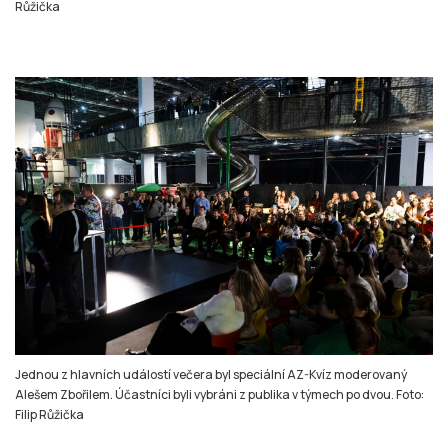
Růžička
Jednou z hlavních událostí večera byl speciální AZ-Kvíz moderovaný
Alešem Zbořilem. Účastníci byli vybráni z publika v týmech po dvou. Foto:
Filip Růžička