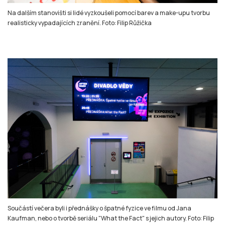
Na dalším stanovišti si lidé vyzkoušeli pomocí barev a make-upu tvorbu
realisticky vypadajících zranění. Foto: Filip Růžička
Součástí večera byli i přednášky o špatné fyzice ve filmu od Jana
Kaufman, nebo o tvorbě seriálu "What the Fact" s jejich autory. Foto: Filip