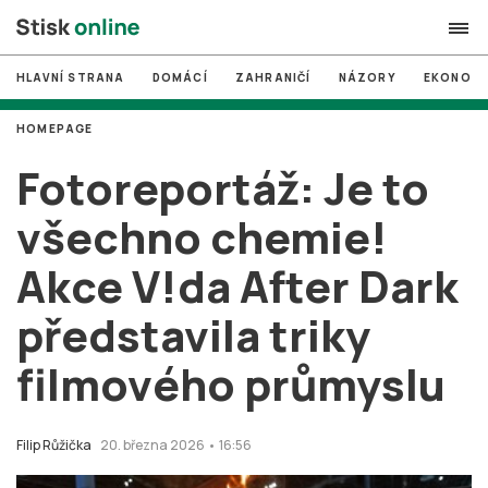
HLAVNÍ STRANA
DOMÁCÍ
ZAHRANIČÍ
NÁZORY
EKONOMI
search
HOMEPAGE
#
MUNI
Fotoreportáž: Je to
#
Brno
všechno chemie!
#
volby
Akce V!da After Dark
login
PŘIHLÁSIT SE
představila triky
Zapomněli jste heslo?
Založit nový účet
filmového průmyslu
Filip Růžička
20. března 2026 • 16:56