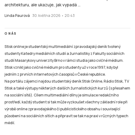
Stisk a také výstupy některých dalších žurnalistických kurzů (s přesahem
na sociální sítě). Cílem multimediální dílny je simulace redakčního
prostředí, každý student si tak může vyzkoušet všechny základní role při
výrobě online zpravodajského či publicistického obsahu i související
působení na sociálních sítích a připravit se tak na praxi v různých typech
médií.
TIRÁŽ
Tiskové zprávy a náměty pro tvorbu žurnalistických materiálů pro Online
Stisk, Rádio Stisk a TV Stisk zasílejte pouze na e-mail:
email
stisk.munimedia@gmail.com
NEWSLETTER
Všechny žurnalistické materiály jsou zveřejněny podle stejných pravidel jako na kterémkoliv
jiném zpravodajském serveru nebo například v novinách, rozhlasovém nebo televizním
zpravodajství. Mazání už zveřejněných žurnalistických příspěvků (ani jejich částí) v jakékoli
formě není možné nyní ani v budoucnu.