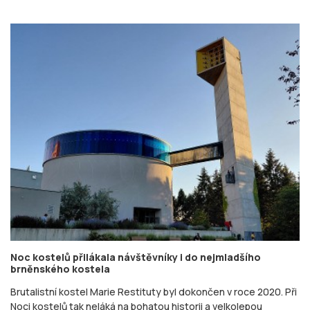
Noc kostelů přilákala návštěvníky i do nejmladšího
brněnského kostela
Brutalistní kostel Marie Restituty byl dokončen v roce 2020. Při
Noci kostelů tak neláká na bohatou historii a velkolepou
architekturu, ale ukazuje, jak vypadá ...
Linda Paurová
30. května 2026 • 20:43
O NÁS
Stisk online je studentský multimediální zpravodajský deník tvořený
studenty Katedry mediálních studií a žurnalistiky z Fakulty sociálních
studií Masarykovy univerzity Brno v rámci studia jako cvičné médium.
Stisk vznikl jako cvičné médium pro studenty už v roce 1997, kdy byl
jedním z prvních internetových časopisů v České republice.
Na portálu zájemci najdou studentský deník Stisk Online, Rádio Stisk, TV