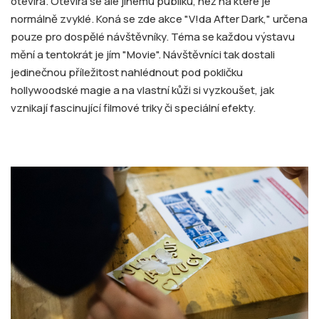
otevírá. Otevírá se ale jinému publiku, než na které je
normálně zvyklé. Koná se zde akce "V!da After Dark," určena
pouze pro dospělé návštěvníky. Téma se každou výstavu
mění a tentokrát je jím "Movie". Návštěvníci tak dostali
jedinečnou příležitost nahlédnout pod pokličku
hollywoodské magie a na vlastní kůži si vyzkoušet, jak
vznikají fascinující filmové triky či speciální efekty.