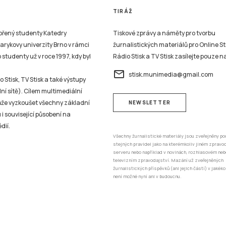
TIRÁŽ
vořený studenty Katedry
Tiskové zprávy a náměty pro tvorbu
sarykovy univerzity Brno v rámci
žurnalistických materiálů pro Online St
studenty už v roce 1997, kdy byl
Rádio Stisk a TV Stisk zasílejte pouze n
email
stisk.munimedia@gmail.com
 Stisk, TV Stisk a také výstupy
ní sítě). Cílem multimediální
může vyzkoušet všechny základní
NEWSLETTER
 i související působení na
dií.
Všechny žurnalistické materiály jsou zveřejněny po
stejných pravidel jako na kterémkoliv jiném zprav
serveru nebo například v novinách, rozhlasovém neb
televizním zpravodajství. Mazání už zveřejněných
žurnalistických příspěvků (ani jejich částí) v jakéko
není možné nyní ani v budoucnu.