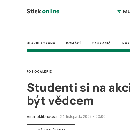
#
MU
HLAVNÍ STRANA
DOMÁCÍ
ZAHRANIČÍ
NÁ
FOTOGALERIE
Studenti si na akc
být vědcem
Amálie Mikmeková
24. listopadu 2025 • 20:00
ZPĚT NA ČLÁNEK