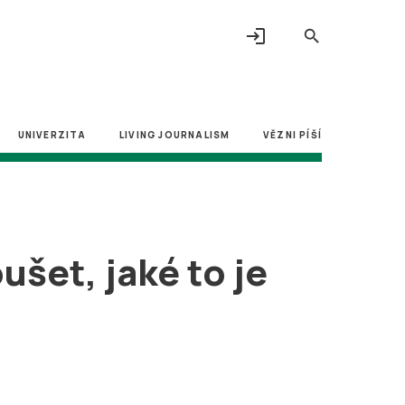
login
search
UNIVERZITA
LIVING JOURNALISM
VĚZNI PÍŠÍ
ušet, jaké to je