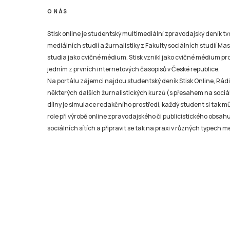
O NÁS
Stisk online je studentský multimediální zpravodajský deník t
mediálních studií a žurnalistiky z Fakulty sociálních studií Ma
studia jako cvičné médium. Stisk vznikl jako cvičné médium pro 
jedním z prvních internetových časopisů v České republice.
Na portálu zájemci najdou studentský deník Stisk Online, Rádio
některých dalších žurnalistických kurzů (s přesahem na sociál
dílny je simulace redakčního prostředí, každý student si tak 
role při výrobě online zpravodajského či publicistického obsahu
sociálních sítích a připravit se tak na praxi v různých typech mé