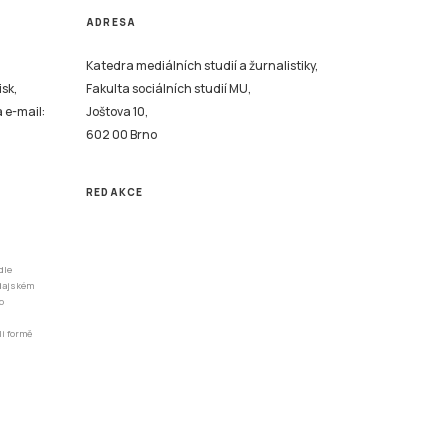
ADRESA
Katedra mediálních studií a žurnalistiky,
isk,
Fakulta sociálních studií MU,
a e-mail:
Joštova 10,
602 00 Brno
REDAKCE
dle
odajském
o
li formě