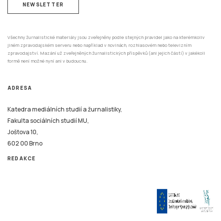
NEWSLETTER
Všechny žurnalistické materiály jsou zveřejněny podle stejných pravidel jako na kterémkoliv
jiném zpravodajském serveru nebo například v novinách, rozhlasovém nebo televizním
zpravodajství. Mazání už zveřejněných žurnalistických příspěvků (ani jejich částí) v jakékoli
formě není možné nyní ani v budoucnu.
ADRESA
Katedra mediálních studií a žurnalistiky,
Fakulta sociálních studií MU,
Joštova 10,
602 00 Brno
REDAKCE