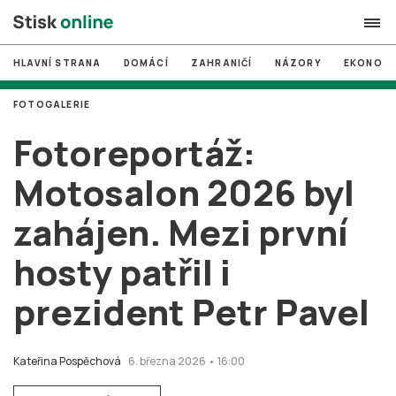
HLAVNÍ STRANA
DOMÁCÍ
ZAHRANIČÍ
NÁZORY
EKONOMI
search
FOTOGALERIE
#
MUNI
Fotoreportáž:
#
Brno
Motosalon 2026 byl
#
volby
zahájen. Mezi první
login
PŘIHLÁSIT SE
hosty patřil i
Zapomněli jste heslo?
Založit nový účet
prezident Petr Pavel
Kateřina Pospěchová
6. března 2026 • 16:00