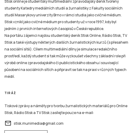
Stisk online je studentský multimediální zpravodajský deník tvořený
studenty Katedry mediálních studií a žurnalistiky z Fakulty sociálních
studií Masarykovy univerzity Brno v rámci studia jako cvičné médium.
Stisk vznikl jako cvičné médium pro studenty už v roce 1997, kdy byl
jedním z prvních internetových časopisů v České republice.
Na portálu zájemci najdou studentský deník Stisk Online, Rádio Stisk, TV
Stisk a také výstupy některých dalších žurnalistických kurzů (s přesahem
na sociální sítě). Cílem multimediální dílny je simulace redakčního
prostředí, každý student si tak může vyzkoušet všechny základní role při
výrobě online zpravodajského či publicistického obsahu i související
působení na sociálních sítích a připravit se tak na praxi v různých typech
médií.
TIRÁŽ
Tiskové zprávy a náměty pro tvorbu žurnalistických materiálů pro Online
Stisk, Rádio Stisk a TV Stisk zasílejte pouze na e-mail:
email
stisk.munimedia@gmail.com