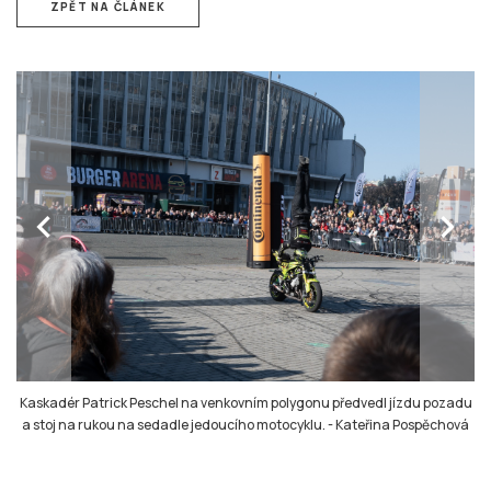
ZPĚT NA ČLÁNEK
chevron_left
chevron_right
Kaskadér Patrick Peschel na venkovním polygonu předvedl jízdu pozadu
a stoj na rukou na sedadle jedoucího motocyklu.
-
Kateřina Pospěchová