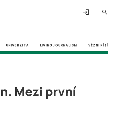
login
search
UNIVERZITA
LIVING JOURNALISM
VĚZNI PÍŠÍ
n. Mezi první