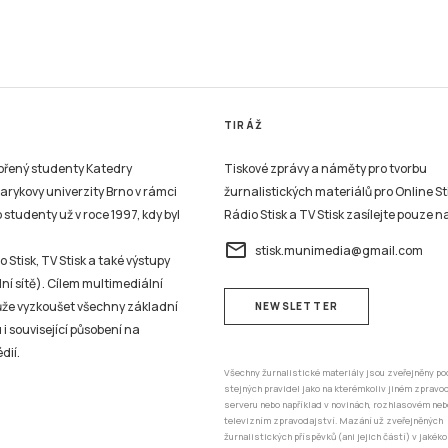
TIRÁŽ
vořený studenty Katedry
Tiskové zprávy a náměty pro tvorbu
sarykovy univerzity Brno v rámci
žurnalistických materiálů pro Online St
studenty už v roce 1997, kdy byl
Rádio Stisk a TV Stisk zasílejte pouze n
email
stisk.munimedia@gmail.com
 Stisk, TV Stisk a také výstupy
ní sítě). Cílem multimediální
může vyzkoušet všechny základní
NEWSLETTER
 i související působení na
dií.
Všechny žurnalistické materiály jsou zveřejněny po
stejných pravidel jako na kterémkoliv jiném zprav
serveru nebo například v novinách, rozhlasovém neb
televizním zpravodajství. Mazání už zveřejněných
žurnalistických příspěvků (ani jejich částí) v jakéko