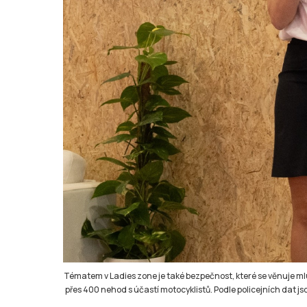
Tématem v Ladies zone je také bezpečnost, které se věnuje mlu
přes 400 nehod s účastí motocyklistů. Podle policejních dat js