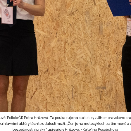
včí Policie ČR Petra Hrůzová. Ta poukazuje na statistiky z Jihomoravského kraj
ou hlavními aktéry těchto událostí muži. „Žen je na motocyklech zatím méně a v
bezpečnostní prvky,“ upřesňuje Hrůzová.
-
Kateřina Pospěchová