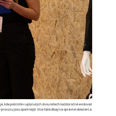
e, kde policisté v uplynulých dvou letech každoročně evidovali
 provozu jsou opatrnější. Více také dbají na správné oblečení a