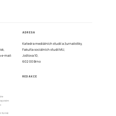
ADRESA
Katedra mediálních studií a žurnalistiky,
isk,
Fakulta sociálních studií MU,
a e-mail:
Joštova 10,
602 00 Brno
REDAKCE
dle
odajském
o
li formě