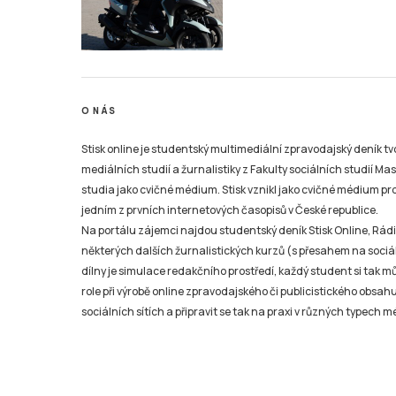
O NÁS
Stisk online je studentský multimediální zpravodajský deník t
mediálních studií a žurnalistiky z Fakulty sociálních studií Ma
studia jako cvičné médium. Stisk vznikl jako cvičné médium pro 
jedním z prvních internetových časopisů v České republice.
Na portálu zájemci najdou studentský deník Stisk Online, Rádio
některých dalších žurnalistických kurzů (s přesahem na sociál
dílny je simulace redakčního prostředí, každý student si tak 
role při výrobě online zpravodajského či publicistického obsahu
sociálních sítích a připravit se tak na praxi v různých typech mé