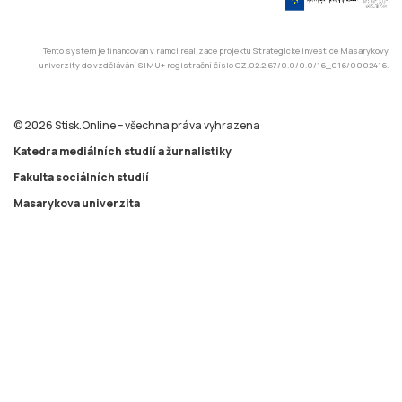
Tento systém je financován v rámci realizace projektu Strategické investice Masarykovy
univerzity do vzdělávání SIMU+ registrační číslo CZ.02.2.67/0.0/0.0/16_016/0002416.
© 2026 Stisk.Online – všechna práva vyhrazena
Katedra mediálních studií a žurnalistiky
Fakulta sociálních studií
Masarykova univerzita