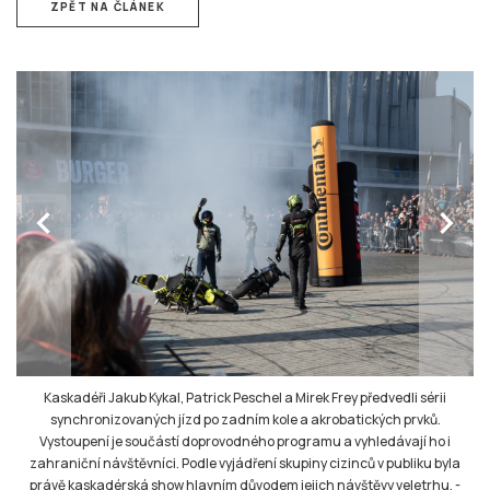
ZPĚT NA ČLÁNEK
chevron_left
chevron_right
Kaskadéři Jakub Kykal, Patrick Peschel a Mirek Frey předvedli sérii
synchronizovaných jízd po zadním kole a akrobatických prvků.
Vystoupení je součástí doprovodného programu a vyhledávají ho i
zahraniční návštěvníci. Podle vyjádření skupiny cizinců v publiku byla
právě kaskadérská show hlavním důvodem jejich návštěvy veletrhu.
-