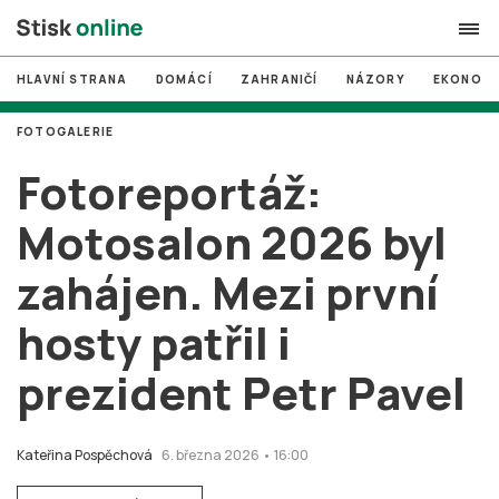
HLAVNÍ STRANA
DOMÁCÍ
ZAHRANIČÍ
NÁZORY
EKONOMI
search
FOTOGALERIE
#
MUNI
Fotoreportáž:
#
Brno
Motosalon 2026 byl
#
volby
zahájen. Mezi první
login
PŘIHLÁSIT SE
hosty patřil i
Zapomněli jste heslo?
Založit nový účet
prezident Petr Pavel
Kateřina Pospěchová
6. března 2026 • 16:00