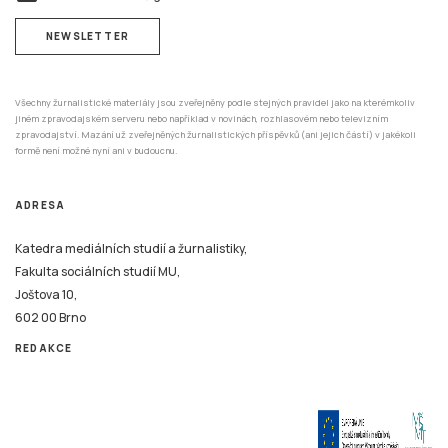
NEWSLETTER
Všechny žurnalistické materiály jsou zveřejněny podle stejných pravidel jako na kterémkoliv
jiném zpravodajském serveru nebo například v novinách, rozhlasovém nebo televizním
zpravodajství. Mazání už zveřejněných žurnalistických příspěvků (ani jejich částí) v jakékoli
formě není možné nyní ani v budoucnu.
ADRESA
Katedra mediálních studií a žurnalistiky,
Fakulta sociálních studií MU,
Joštova 10,
602 00 Brno
REDAKCE