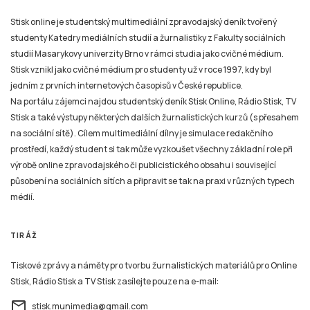
Stisk online je studentský multimediální zpravodajský deník tvořený
studenty Katedry mediálních studií a žurnalistiky z Fakulty sociálních
studií Masarykovy univerzity Brno v rámci studia jako cvičné médium.
Stisk vznikl jako cvičné médium pro studenty už v roce 1997, kdy byl
jedním z prvních internetových časopisů v České republice.
Na portálu zájemci najdou studentský deník Stisk Online, Rádio Stisk, TV
Stisk a také výstupy některých dalších žurnalistických kurzů (s přesahem
na sociální sítě). Cílem multimediální dílny je simulace redakčního
prostředí, každý student si tak může vyzkoušet všechny základní role při
výrobě online zpravodajského či publicistického obsahu i související
působení na sociálních sítích a připravit se tak na praxi v různých typech
médií.
TIRÁŽ
Tiskové zprávy a náměty pro tvorbu žurnalistických materiálů pro Online
Stisk, Rádio Stisk a TV Stisk zasílejte pouze na e-mail:
email
stisk.munimedia@gmail.com