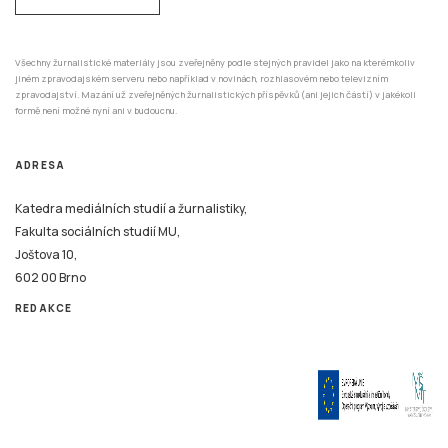
Všechny žurnalistické materiály jsou zveřejněny podle stejných pravidel jako na kterémkoliv
jiném zpravodajském serveru nebo například v novinách, rozhlasovém nebo televizním
zpravodajství. Mazání už zveřejněných žurnalistických příspěvků (ani jejich částí) v jakékoli
formě není možné nyní ani v budoucnu.
ADRESA
Katedra mediálních studií a žurnalistiky,
Fakulta sociálních studií MU,
Joštova 10,
602 00 Brno
REDAKCE