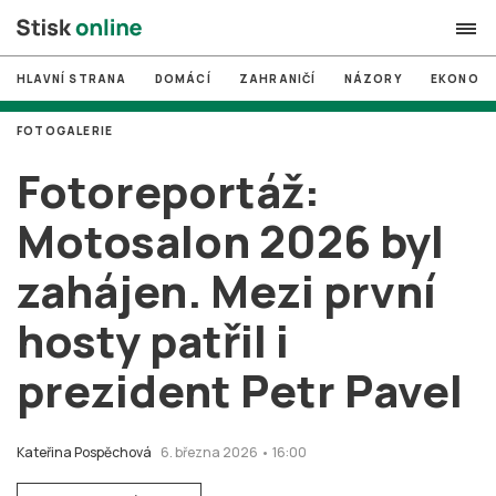
HLAVNÍ STRANA
DOMÁCÍ
ZAHRANIČÍ
NÁZORY
EKONOMI
search
FOTOGALERIE
#
MUNI
Fotoreportáž:
#
Brno
Motosalon 2026 byl
#
volby
zahájen. Mezi první
login
PŘIHLÁSIT SE
hosty patřil i
Zapomněli jste heslo?
Založit nový účet
prezident Petr Pavel
Kateřina Pospěchová
6. března 2026 • 16:00