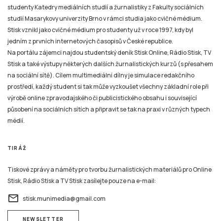
studenty Katedry mediálních studií a žurnalistiky z Fakulty sociálních
studií Masarykovy univerzity Brno v rámci studia jako cvičné médium.
Stisk vznikl jako cvičné médium pro studenty už v roce 1997, kdy byl
jedním z prvních internetových časopisů v České republice.
Na portálu zájemci najdou studentský deník Stisk Online, Rádio Stisk, TV
Stisk a také výstupy některých dalších žurnalistických kurzů (s přesahem
na sociální sítě). Cílem multimediální dílny je simulace redakčního
prostředí, každý student si tak může vyzkoušet všechny základní role při
výrobě online zpravodajského či publicistického obsahu i související
působení na sociálních sítích a připravit se tak na praxi v různých typech
médií.
TIRÁŽ
Tiskové zprávy a náměty pro tvorbu žurnalistických materiálů pro Online
Stisk, Rádio Stisk a TV Stisk zasílejte pouze na e-mail:
email
stisk.munimedia@gmail.com
NEWSLETTER