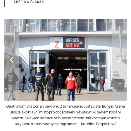
ZPĚT NA ČLÁNEK
chevron_left
chevron_right
Gastronomická zóna v pavilonu Z brněnského výstaviště. Burger Arena
slouží jako hlavní místo pro občerstvení návštěvníků během konání
veletrhu. Pavilon se nachází v bezprostřední blízkosti venkovního
polygonu s doprovodným programem.
-
Kateřina Pospěchová