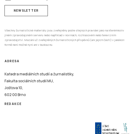
NEWSLETTER
Všechny žurnalistické materiály jsou zveřejněny podle stejných pravidel jako na kterémkoliv
jiném zpravodajském serveru nebo například v novinách, rozhlasovém nebo televizním
zpravodajství. Mazání už zveřejněných žurnalistických příspěvků (ani jejich částí) v jakékoli
formě není možné nyní ani v budoucnu.
ADRESA
Katedra mediálních studií a žurnalistiky,
Fakulta sociálních studií MU,
Joštova 10,
602 00 Brno
REDAKCE