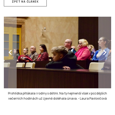
ZPĚT NA ČLÁNEK
chevron_left
chevron_right
Prohlídka přilákala i rodiny s dětmi. Na ty nejmenší však v pozdějších
večerních hodinách už zjevně doléhala únava.
-
Laura Pavlovičová