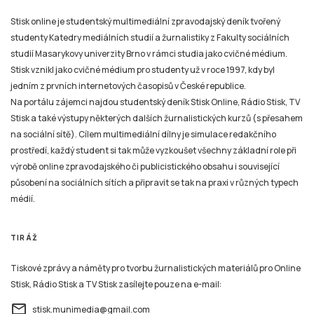
Stisk online je studentský multimediální zpravodajský deník tvořený
studenty Katedry mediálních studií a žurnalistiky z Fakulty sociálních
studií Masarykovy univerzity Brno v rámci studia jako cvičné médium.
Stisk vznikl jako cvičné médium pro studenty už v roce 1997, kdy byl
jedním z prvních internetových časopisů v České republice.
Na portálu zájemci najdou studentský deník Stisk Online, Rádio Stisk, TV
Stisk a také výstupy některých dalších žurnalistických kurzů (s přesahem
na sociální sítě). Cílem multimediální dílny je simulace redakčního
prostředí, každý student si tak může vyzkoušet všechny základní role při
výrobě online zpravodajského či publicistického obsahu i související
působení na sociálních sítích a připravit se tak na praxi v různých typech
médií.
TIRÁŽ
Tiskové zprávy a náměty pro tvorbu žurnalistických materiálů pro Online
Stisk, Rádio Stisk a TV Stisk zasílejte pouze na e-mail:
email
stisk.munimedia@gmail.com