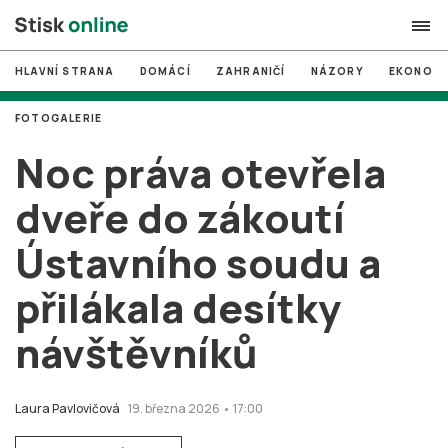
HLAVNÍ STRANA
DOMÁCÍ
ZAHRANIČÍ
NÁZORY
EKONOMI
search
FOTOGALERIE
#
MUNI
Noc práva otevřela
#
Brno
dveře do zákoutí
#
volby
Ústavního soudu a
login
PŘIHLÁSIT SE
přilákala desítky
Zapomněli jste heslo?
Založit nový účet
návštěvníků
Laura Pavlovičová
19. března 2026 • 17:00