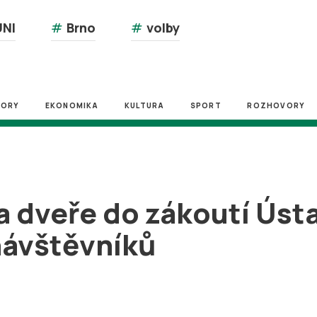
NI
#
Brno
#
volby
ZORY
EKONOMIKA
KULTURA
SPORT
ROZHOVORY
a dveře do zákoutí Úst
 návštěvníků