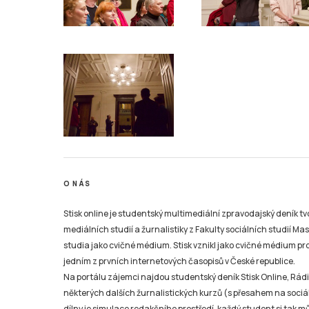
O NÁS
Stisk online je studentský multimediální zpravodajský deník t
mediálních studií a žurnalistiky z Fakulty sociálních studií Ma
studia jako cvičné médium. Stisk vznikl jako cvičné médium pro 
jedním z prvních internetových časopisů v České republice.
Na portálu zájemci najdou studentský deník Stisk Online, Rádio
některých dalších žurnalistických kurzů (s přesahem na sociál
dílny je simulace redakčního prostředí, každý student si tak 