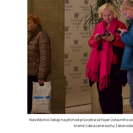
Návštěvníci čekají na příchod průvodce ve foyer Ústavního sou
kromě zobrazené sochy Zákonodárstv