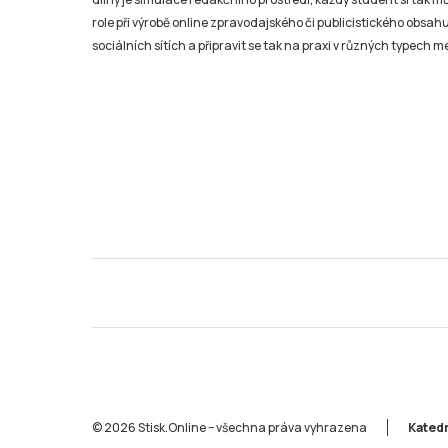
role při výrobě online zpravodajského či publicistického obsahu
sociálních sítích a připravit se tak na praxi v různých typech mé
© 2026 Stisk.Online – všechna práva vyhrazena
Katedr