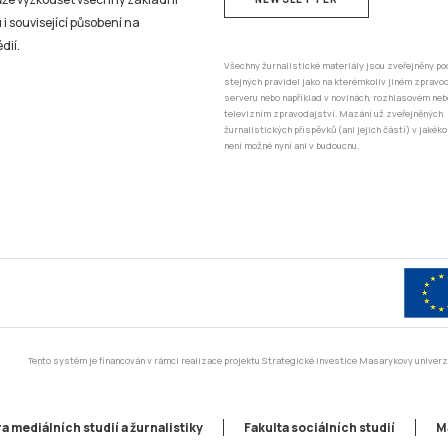
 i související působení na
dií.
Všechny žurnalistické materiály jsou zveřejněny po
stejných pravidel jako na kterémkoliv jiném zprav
serveru nebo například v novinách, rozhlasovém neb
televizním zpravodajství. Mazání už zveřejněných
žurnalistických příspěvků (ani jejich částí) v jakéko
není možné nyní ani v budoucnu.
Tento systém je financován v rámci realizace projektu Strategické investice Masarykovy unive
a mediálních studií a žurnalistiky
Fakulta sociálních studií
M