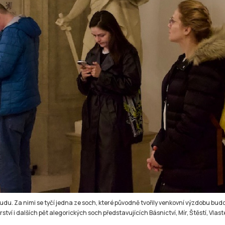
du. Za nimi se tyčí jedna ze soch, které původně tvořily venkovní výzdobu budov
í i dalších pět alegorických soch představujících Básnictví, Mír, Štěstí, Vlast