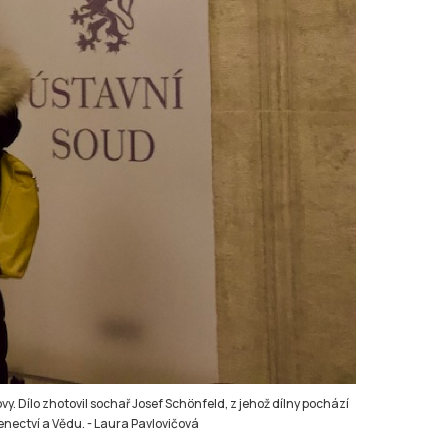
y. Dílo zhotovil sochař Josef Schönfeld, z jehož dílny pochází
enectví a Vědu.
-
Laura Pavlovičová