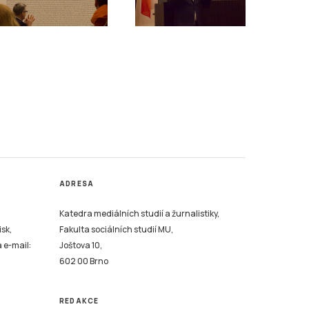
ADRESA
Katedra mediálních studií a žurnalistiky,
isk,
Fakulta sociálních studií MU,
a e-mail:
Joštova 10,
602 00 Brno
REDAKCE