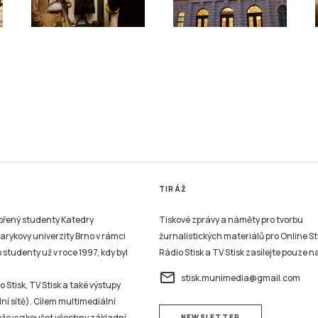
TIRÁŽ
vořený studenty Katedry
Tiskové zprávy a náměty pro tvorbu
sarykovy univerzity Brno v rámci
žurnalistických materiálů pro Online St
studenty už v roce 1997, kdy byl
Rádio Stisk a TV Stisk zasílejte pouze n
email
stisk.munimedia@gmail.com
 Stisk, TV Stisk a také výstupy
ní sítě). Cílem multimediální
může vyzkoušet všechny základní
NEWSLETTER