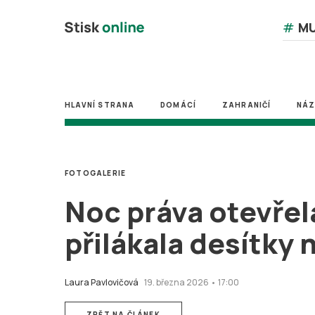
#
MU
HLAVNÍ STRANA
DOMÁCÍ
ZAHRANIČÍ
NÁ
FOTOGALERIE
Noc práva otevřel
přilákala desítky
Laura Pavlovičová
19. března 2026 • 17:00
ZPĚT NA ČLÁNEK