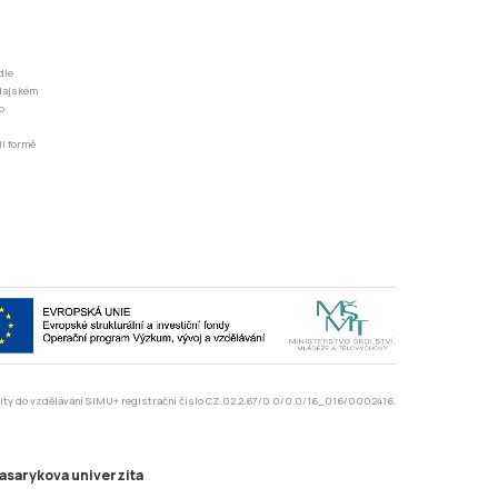
dle
odajském
o
li formě
rzity do vzdělávání SIMU+ registrační číslo CZ.02.2.67/0.0/0.0/16_016/0002416.
asarykova univerzita