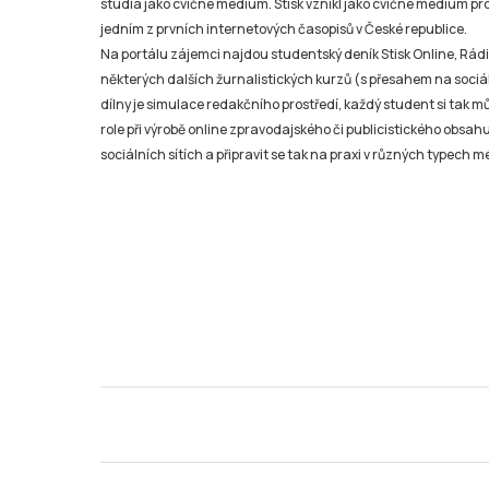
studia jako cvičné médium. Stisk vznikl jako cvičné médium pro 
jedním z prvních internetových časopisů v České republice.
Na portálu zájemci najdou studentský deník Stisk Online, Rádio
některých dalších žurnalistických kurzů (s přesahem na sociál
dílny je simulace redakčního prostředí, každý student si tak 
role při výrobě online zpravodajského či publicistického obsahu
sociálních sítích a připravit se tak na praxi v různých typech mé