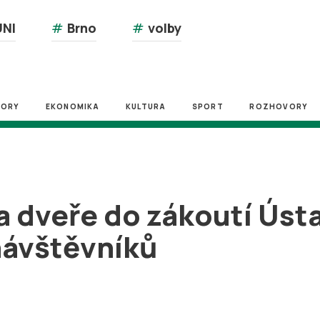
NI
#
Brno
#
volby
ZORY
EKONOMIKA
KULTURA
SPORT
ROZHOVORY
a dveře do zákoutí Úst
 návštěvníků