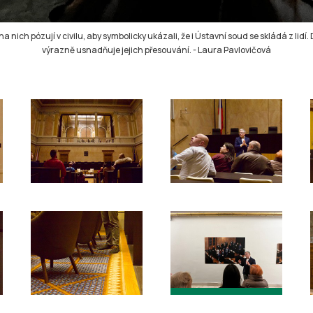
h pózují v civilu, aby symbolicky ukázali, že i Ústavní soud se skládá z lidí. 
výrazně usnadňuje jejich přesouvání.
-
Laura Pavlovičová