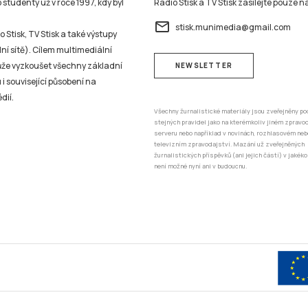
studenty už v roce 1997, kdy byl
Rádio Stisk a TV Stisk zasílejte pouze n
email
stisk.munimedia@gmail.com
 Stisk, TV Stisk a také výstupy
ní sítě). Cílem multimediální
může vyzkoušet všechny základní
NEWSLETTER
 i související působení na
dií.
Všechny žurnalistické materiály jsou zveřejněny po
stejných pravidel jako na kterémkoliv jiném zprav
serveru nebo například v novinách, rozhlasovém neb
televizním zpravodajství. Mazání už zveřejněných
žurnalistických příspěvků (ani jejich částí) v jakéko
není možné nyní ani v budoucnu.