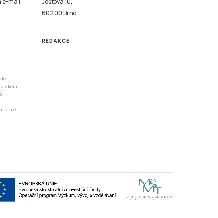
a e-mail:
Joštova 10,
602 00 Brno
REDAKCE
dle
odajském
o
li formě