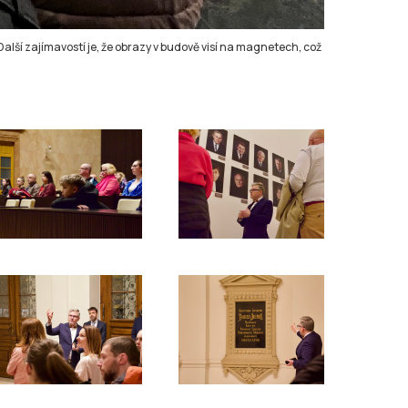
Další zajímavostí je, že obrazy v budově visí na magnetech, což