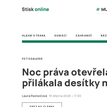
#
MU
HLAVNÍ STRANA
DOMÁCÍ
ZAHRANIČÍ
NÁ
FOTOGALERIE
Noc práva otevřel
přilákala desítky
Laura Pavlovičová
19. března 2026 • 17:00
ZPĚT NA ČLÁNEK