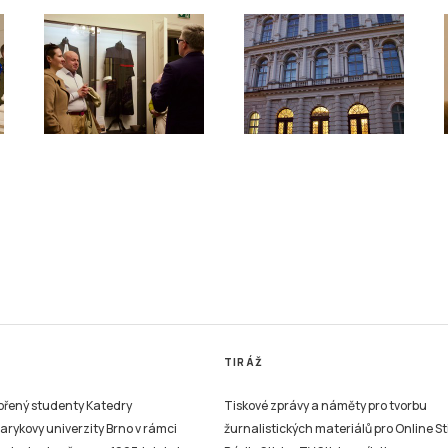
TIRÁŽ
vořený studenty Katedry
Tiskové zprávy a náměty pro tvorbu
sarykovy univerzity Brno v rámci
žurnalistických materiálů pro Online St