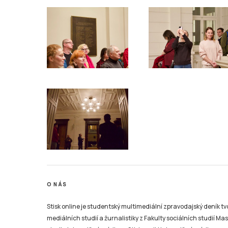
O NÁS
Stisk online je studentský multimediální zpravodajský deník t
mediálních studií a žurnalistiky z Fakulty sociálních studií Ma