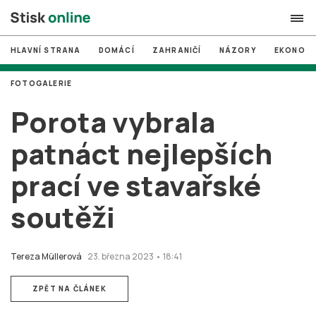
HLAVNÍ STRANA
DOMÁCÍ
ZAHRANIČÍ
NÁZORY
EKONOMI
search
FOTOGALERIE
#
MUNI
Porota vybrala
#
Brno
patnáct nejlepších
#
volby
prací ve stavařské
login
PŘIHLÁSIT SE
soutěži
Zapomněli jste heslo?
Založit nový účet
Tereza Müllerová
23. března 2023 • 18:41
ZPĚT NA ČLÁNEK