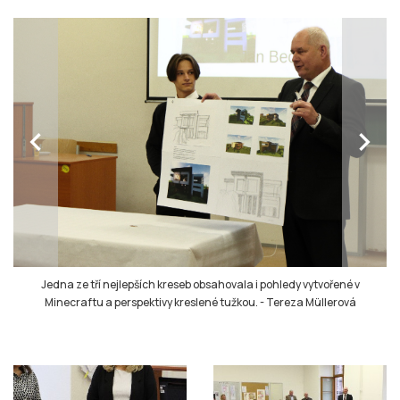
chevron_left
chevron_right
Jedna ze tří nejlepších kreseb obsahovala i pohledy vytvořené v
Minecraftu a perspektivy kreslené tužkou.
-
Tereza Müllerová