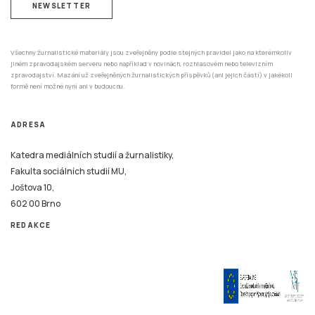
NEWSLETTER
Všechny žurnalistické materiály jsou zveřejněny podle stejných pravidel jako na kterémkoliv
jiném zpravodajském serveru nebo například v novinách, rozhlasovém nebo televizním
zpravodajství. Mazání už zveřejněných žurnalistických příspěvků (ani jejich částí) v jakékoli
formě není možné nyní ani v budoucnu.
ADRESA
Katedra mediálních studií a žurnalistiky,
Fakulta sociálních studií MU,
Joštova 10,
602 00 Brno
REDAKCE