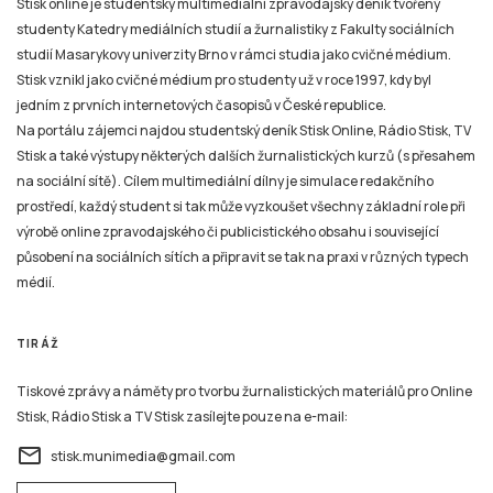
Stisk online je studentský multimediální zpravodajský deník tvořený
studenty Katedry mediálních studií a žurnalistiky z Fakulty sociálních
studií Masarykovy univerzity Brno v rámci studia jako cvičné médium.
Stisk vznikl jako cvičné médium pro studenty už v roce 1997, kdy byl
jedním z prvních internetových časopisů v České republice.
Na portálu zájemci najdou studentský deník Stisk Online, Rádio Stisk, TV
Stisk a také výstupy některých dalších žurnalistických kurzů (s přesahem
na sociální sítě). Cílem multimediální dílny je simulace redakčního
prostředí, každý student si tak může vyzkoušet všechny základní role při
výrobě online zpravodajského či publicistického obsahu i související
působení na sociálních sítích a připravit se tak na praxi v různých typech
médií.
TIRÁŽ
Tiskové zprávy a náměty pro tvorbu žurnalistických materiálů pro Online
Stisk, Rádio Stisk a TV Stisk zasílejte pouze na e-mail:
email
stisk.munimedia@gmail.com