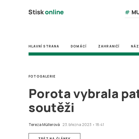
#
MU
HLAVNÍ STRANA
DOMÁCÍ
ZAHRANIČÍ
NÁ
FOTOGALERIE
Porota vybrala pa
soutěži
Tereza Müllerová
23. března 2023 • 18:41
ZPĚT NA ČLÁNEK