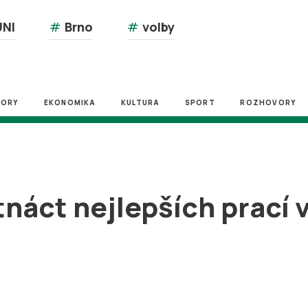
NI
#
Brno
#
volby
ZORY
EKONOMIKA
KULTURA
SPORT
ROZHOVORY
tnáct nejlepších prací 