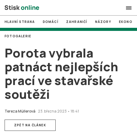
HLAVNÍ STRANA
DOMÁCÍ
ZAHRANIČÍ
NÁZORY
EKONOMI
search
FOTOGALERIE
#
MUNI
Porota vybrala
#
Brno
patnáct nejlepších
#
volby
prací ve stavařské
login
PŘIHLÁSIT SE
soutěži
Zapomněli jste heslo?
Založit nový účet
Tereza Müllerová
23. března 2023 • 18:41
ZPĚT NA ČLÁNEK