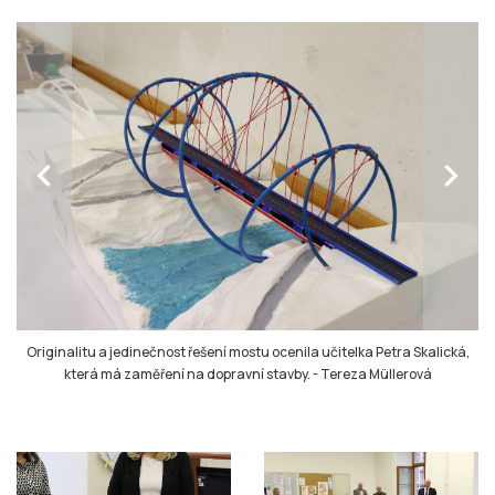
chevron_left
chevron_right
Originalitu a jedinečnost řešení mostu ocenila učitelka Petra Skalická,
která má zaměření na dopravní stavby.
-
Tereza Müllerová