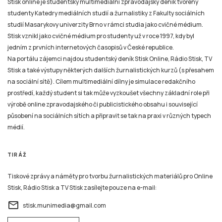
Stisk online je studentský multimediální zpravodajský deník tvořený
studenty Katedry mediálních studií a žurnalistiky z Fakulty sociálních
studií Masarykovy univerzity Brno v rámci studia jako cvičné médium.
Stisk vznikl jako cvičné médium pro studenty už v roce 1997, kdy byl
jedním z prvních internetových časopisů v České republice.
Na portálu zájemci najdou studentský deník Stisk Online, Rádio Stisk, TV
Stisk a také výstupy některých dalších žurnalistických kurzů (s přesahem
na sociální sítě). Cílem multimediální dílny je simulace redakčního
prostředí, každý student si tak může vyzkoušet všechny základní role při
výrobě online zpravodajského či publicistického obsahu i související
působení na sociálních sítích a připravit se tak na praxi v různých typech
médií.
TIRÁŽ
Tiskové zprávy a náměty pro tvorbu žurnalistických materiálů pro Online
Stisk, Rádio Stisk a TV Stisk zasílejte pouze na e-mail:
email
stisk.munimedia@gmail.com