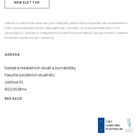
NEWSLETTER
Všechny žurnalistické materiály jsou zveřejněny podle stejných pravidel jako na kterémkoliv
jiném zpravodajském serveru nebo například v novinách, rozhlasovém nebo televizním
zpravodajství. Mazání už zveřejněných žurnalistických příspěvků (ani jejich částí) v jakékoli
formě není možné nyní ani v budoucnu.
ADRESA
Katedra mediálních studií a žurnalistiky,
Fakulta sociálních studií MU,
Joštova 10,
602 00 Brno
REDAKCE