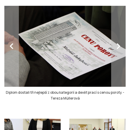
chevron_left
chevron_right
Diplom dostali tři nejlepší z obou kategorií a devět prací s cenou poroty.
-
Tereza Müllerová