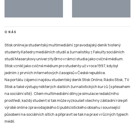
O NÁS
Stisk online je studentský multimediální zpravodajský deník tvořený
studenty Katedry mediálních studií a žurnalistiky z Fakulty sociálních
studií Masarykovy univerzity Brno v rámci studia jako cvičné médium.
Stisk vznikl jako cvičné médium pro studenty už v roce 1997, kdy byl
jedním z prvních internetových časopisů v České republice.
Na portálu zájemci najdou studentský deník Stisk Online, Rádio Stisk, TV
Stisk a také výstupy některých dalších žurnalistických kurzů (s přesahem
na sociální sítě). Cílem multimediální dílny je simulace redakčního
prostředí, každý student si tak může vyzkoušet všechny základní role při
výrobě online zpravodajského či publicistického obsahu i související
působení na sociálních sítích a připravit se tak na praxi v různých typech
médií.