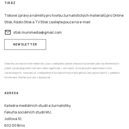
TIRÁŽ
Tiskové zprávy a náměty pro tvorbu žurnalistických materiálů pro Online
Stisk, Rádio Stisk a TV Stisk zasílejte pouze na e-mail:
email
stisk.munimedia@gmail.com
NEWSLETTER
Všechny žurnalistické materiály jsou zveřejněny podle stejných pravidel jako na kterémkoliv
jiném zpravodajském serveru nebo například v novinách, rozhlasovém nebo televizním
zpravodajství. Mazání už zveřejněných žurnalistických příspěvků (ani jejich částí) v jakékoli
formě není možné nyní ani v budoucnu.
ADRESA
Katedra mediálních studií a žurnalistiky,
Fakulta sociálních studií MU,
Joštova 10,
602 00 Brno