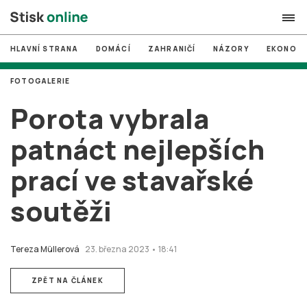
HLAVNÍ STRANA
DOMÁCÍ
ZAHRANIČÍ
NÁZORY
EKONOMI
search
FOTOGALERIE
#
MUNI
Porota vybrala
#
Brno
patnáct nejlepších
#
volby
prací ve stavařské
login
PŘIHLÁSIT SE
soutěži
Zapomněli jste heslo?
Založit nový účet
Tereza Müllerová
23. března 2023 • 18:41
ZPĚT NA ČLÁNEK