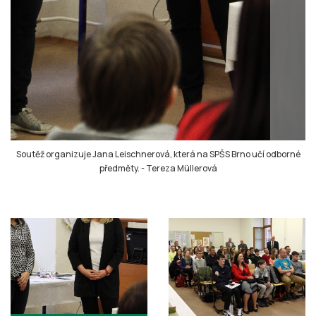
Soutěž organizuje Jana Leischnerová, která na SPŠS Brno učí odborné
předměty.
-
Tereza Müllerová