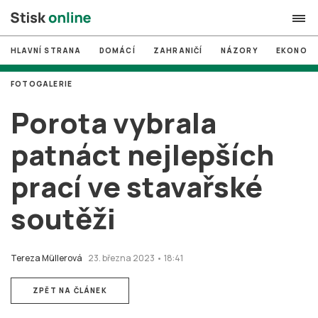
HLAVNÍ STRANA
DOMÁCÍ
ZAHRANIČÍ
NÁZORY
EKONOMI
search
FOTOGALERIE
#
MUNI
Porota vybrala
#
Brno
patnáct nejlepších
#
volby
prací ve stavařské
login
PŘIHLÁSIT SE
soutěži
Zapomněli jste heslo?
Založit nový účet
Tereza Müllerová
23. března 2023 • 18:41
ZPĚT NA ČLÁNEK