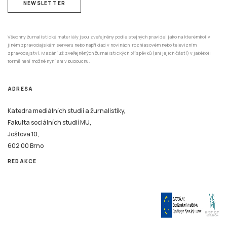
NEWSLETTER
Všechny žurnalistické materiály jsou zveřejněny podle stejných pravidel jako na kterémkoliv
jiném zpravodajském serveru nebo například v novinách, rozhlasovém nebo televizním
zpravodajství. Mazání už zveřejněných žurnalistických příspěvků (ani jejich částí) v jakékoli
formě není možné nyní ani v budoucnu.
ADRESA
Katedra mediálních studií a žurnalistiky,
Fakulta sociálních studií MU,
Joštova 10,
602 00 Brno
REDAKCE