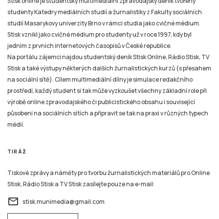
Stisk online je studentský multimediální zpravodajský deník tvořený
studenty Katedry mediálních studií a žurnalistiky z Fakulty sociálních
studií Masarykovy univerzity Brno v rámci studia jako cvičné médium.
Stisk vznikl jako cvičné médium pro studenty už v roce 1997, kdy byl
jedním z prvních internetových časopisů v České republice.
Na portálu zájemci najdou studentský deník Stisk Online, Rádio Stisk, TV
Stisk a také výstupy některých dalších žurnalistických kurzů (s přesahem
na sociální sítě). Cílem multimediální dílny je simulace redakčního
prostředí, každý student si tak může vyzkoušet všechny základní role při
výrobě online zpravodajského či publicistického obsahu i související
působení na sociálních sítích a připravit se tak na praxi v různých typech
médií.
TIRÁŽ
Tiskové zprávy a náměty pro tvorbu žurnalistických materiálů pro Online
Stisk, Rádio Stisk a TV Stisk zasílejte pouze na e-mail:
email
stisk.munimedia@gmail.com