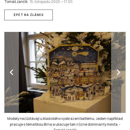
Tomáš Jančík
15. listopadu 2025 • 17:00
ZPĚT NA ČLÁNEK
chevron_left
chevron_right
Modely nezůstávají u klasického vyobrazení betlému. Jeden například
pracuje s tématikou Brna a ukazuje tak i různé dominanty města.
-