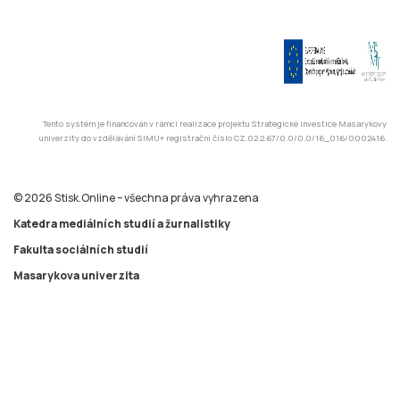
Tento systém je financován v rámci realizace projektu Strategické investice Masarykovy
univerzity do vzdělávání SIMU+ registrační číslo CZ.02.2.67/0.0/0.0/16_016/0002416.
© 2026 Stisk.Online – všechna práva vyhrazena
Katedra mediálních studií a žurnalistiky
Fakulta sociálních studií
Masarykova univerzita