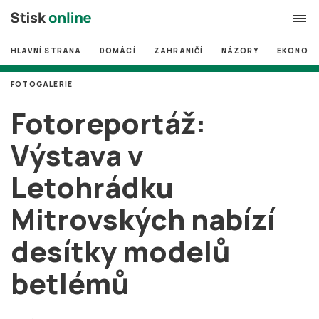
HLAVNÍ STRANA
DOMÁCÍ
ZAHRANIČÍ
NÁZORY
EKONOMI
search
FOTOGALERIE
#
MUNI
Fotoreportáž:
#
Brno
Výstava v
#
volby
Letohrádku
login
PŘIHLÁSIT SE
Mitrovských nabízí
Zapomněli jste heslo?
Založit nový účet
desítky modelů
betlémů