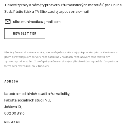
email
stisk.munimedia@gmail.com
NEWSLETTER
Všechny žurnalistické materiály jsou zveřejněny podle stejných pravidel jako na kterémkoliv
jiném zpravodajském serveru nebo například v novinách, rozhlasovém nebo televizním
zpravodajství. Mazání už zveřejněných žurnalistických příspěvků (ani jejich částí) v jakékoli
formě není možné nyní ani v budoucnu.
ADRESA
Katedra mediálních studií a žurnalistiky,
Fakulta sociálních studií MU,
Joštova 10,
602 00 Brno
REDAKCE