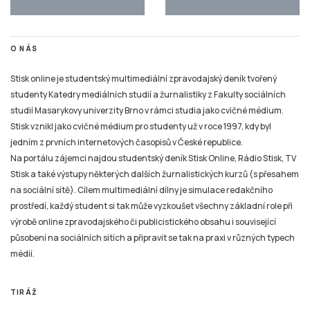
O NÁS
Stisk online je studentský multimediální zpravodajský deník tvořený
studenty Katedry mediálních studií a žurnalistiky z Fakulty sociálních
studií Masarykovy univerzity Brno v rámci studia jako cvičné médium.
Stisk vznikl jako cvičné médium pro studenty už v roce 1997, kdy byl
jedním z prvních internetových časopisů v České republice.
Na portálu zájemci najdou studentský deník Stisk Online, Rádio Stisk, TV
Stisk a také výstupy některých dalších žurnalistických kurzů (s přesahem
na sociální sítě). Cílem multimediální dílny je simulace redakčního
prostředí, každý student si tak může vyzkoušet všechny základní role při
výrobě online zpravodajského či publicistického obsahu i související
působení na sociálních sítích a připravit se tak na praxi v různých typech
médií.
TIRÁŽ
Tiskové zprávy a náměty pro tvorbu žurnalistických materiálů pro Online
Stisk, Rádio Stisk a TV Stisk zasílejte pouze na e-mail: