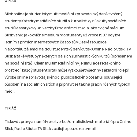
Stisk vznikl jako cvičné médium pro studenty už v roce 1997, kdy byl
jedním z prvních internetových časopisů v České republice.
Na portálu zájemci najdou studentský deník Stisk Online, Rádio Stisk, TV
Stisk a také výstupy některých dalších žurnalistických kurzů (s přesahem
na sociální sítě). Cílem multimediální dílny je simulace redakčního
prostředí, každý student si tak může vyzkoušet všechny základní role při
výrobě online zpravodajského či publicistického obsahu i související
působení na sociálních sítích a připravit se tak na praxi v různých typech
médií.
TIRÁŽ
Tiskové zprávy a náměty pro tvorbu žurnalistických materiálů pro Online
Stisk, Rádio Stisk a TV Stisk zasílejte pouze na e-mail:
email
stisk.munimedia@gmail.com
NEWSLETTER