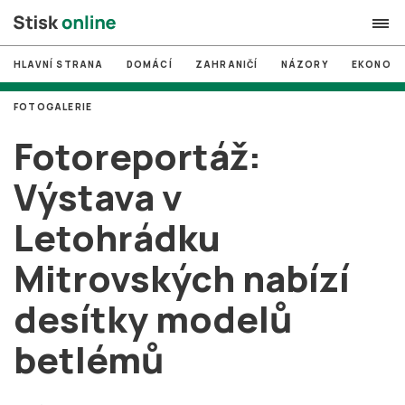
HLAVNÍ STRANA
DOMÁCÍ
ZAHRANIČÍ
NÁZORY
EKONOMI
search
FOTOGALERIE
#
MUNI
Fotoreportáž:
#
Brno
Výstava v
#
volby
Letohrádku
login
PŘIHLÁSIT SE
Mitrovských nabízí
Zapomněli jste heslo?
Založit nový účet
desítky modelů
betlémů