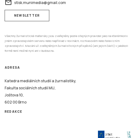
Všechny žurnalistické materiály jsou zveřejněny podle stejných pravidel jako na kterémkoliv
jiném zpravodajském serveru nebo například v novinách, rozhlasovém nebo televizním
zpravodajství. Mazání už zveřejněných žurnalistických příspěvků (ani jejich částí) v jakékoli
formě není možné nyní ani v budoucnu.
ADRESA
Katedra mediálních studií a žurnalistiky,
Fakulta sociálních studií MU,
Joštova 10,
602 00 Brno
REDAKCE
Tento systém je financován v rámci realizace projektu Strategické investice Masarykovy
univerzity do vzdělávání SIMU+ registrační číslo CZ.02.2.67/0.0/0.0/16_016/0002416.