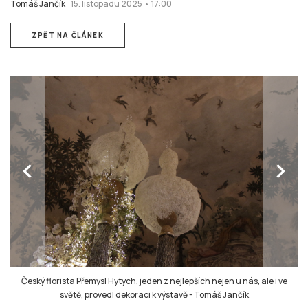
Tomáš Jančík
15. listopadu 2025 • 17:00
ZPĚT NA ČLÁNEK
chevron_left
chevron_right
Český florista Přemysl Hytych, jeden z nejlepších nejen u nás, ale i ve
světě, provedl dekoraci k výstavě
-
Tomáš Jančík