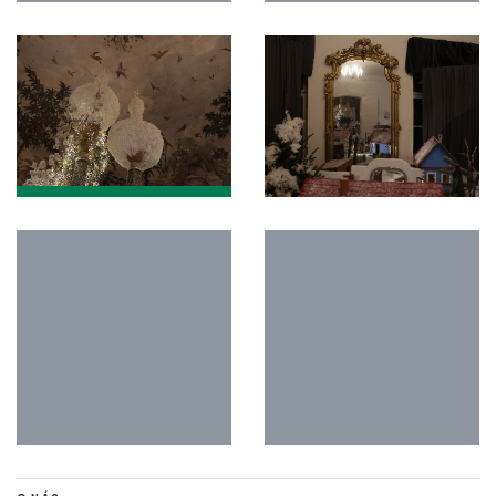
O NÁS
Stisk online je studentský multimediální zpravodajský deník tvořený
studenty Katedry mediálních studií a žurnalistiky z Fakulty sociálních
studií Masarykovy univerzity Brno v rámci studia jako cvičné médium.