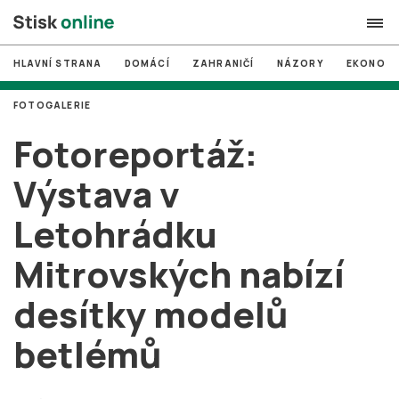
HLAVNÍ STRANA
DOMÁCÍ
ZAHRANIČÍ
NÁZORY
EKONOMI
search
FOTOGALERIE
#
MUNI
Fotoreportáž:
#
Brno
Výstava v
#
volby
Letohrádku
login
PŘIHLÁSIT SE
Mitrovských nabízí
Zapomněli jste heslo?
Založit nový účet
desítky modelů
betlémů