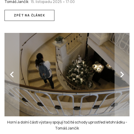
Tomáš Jančík
15. listopadu 2025 • 17:00
ZPĚT NA ČLÁNEK
chevron_left
chevron_right
Horní a dolní části výstavy spojují točité schody uprostřed letohrádku
-
Tomáš Jančík