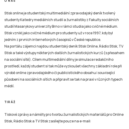
studenty Katedry mediálních studií a žurnalistiky z Fakulty sociálních
studií Masarykovy univerzity Brno v rámci studia jako cvičné médium.
Stisk vznikl jako cvičné médium pro studenty už v roce 1997, kdy byl
jedním z prvních internetových časopisů v České republice.
Na portálu zájemci najdou studentský deník Stisk Online, Rádio Stisk, TV
Stisk a také výstupy některých dalších žurnalistických kurzů (s přesahem
na sociální sítě). Cílem multimediální dílny je simulace redakčního
prostředí, každý student si tak může vyzkoušet všechny základní role při
výrobě online zpravodajského či publicistického obsahu i související
působení na sociálních sítích a připravit se tak na praxi v různých typech
médií.
TIRÁŽ
Tiskové zprávy a náměty pro tvorbu žurnalistických materiálů pro Online
Stisk, Rádio Stisk a TV Stisk zasílejte pouze na e-mail:
email
stisk.munimedia@gmail.com