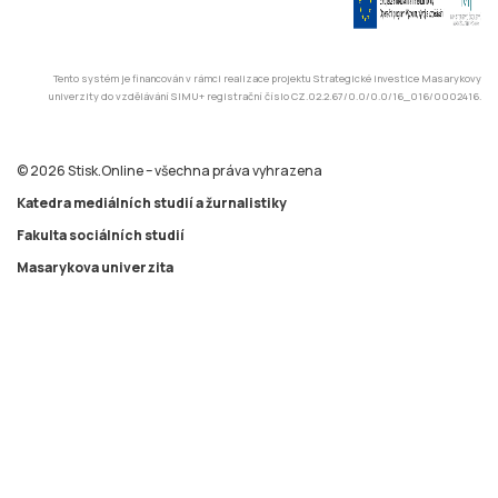
Tento systém je financován v rámci realizace projektu Strategické investice Masarykovy
univerzity do vzdělávání SIMU+ registrační číslo CZ.02.2.67/0.0/0.0/16_016/0002416.
© 2026 Stisk.Online – všechna práva vyhrazena
Katedra mediálních studií a žurnalistiky
Fakulta sociálních studií
Masarykova univerzita