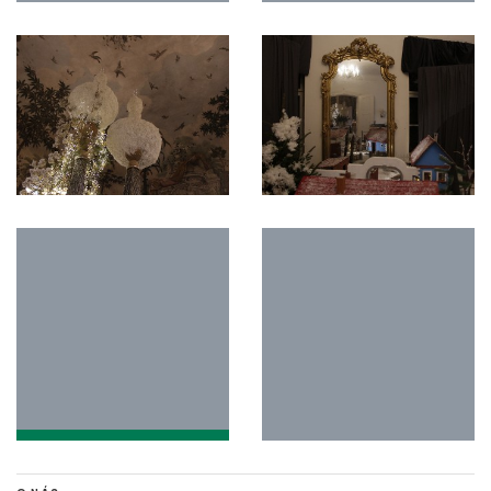
O NÁS
Stisk online je studentský multimediální zpravodajský deník tvořený