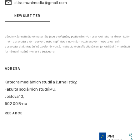
NEWSLETTER
Všechny žurnalistické materiály jsou zveřejněny podle stejných pravidel jako na kterémkoliv
jiném zpravodajském serveru nebo například v novinách, rozhlasovém nebo televizním
zpravodajství. Mazání už zveřejněných žurnalistických příspěvků (ani jejich částí) v jakékoli
formě není možné nyní ani v budoucnu.
ADRESA
Katedra mediálních studií a žurnalistiky,
Fakulta sociálních studií MU,
Joštova 10,
602 00 Brno
REDAKCE