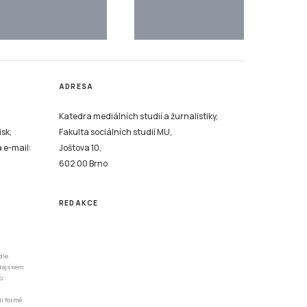
ADRESA
Katedra mediálních studií a žurnalistiky,
isk,
Fakulta sociálních studií MU,
a e-mail:
Joštova 10,
602 00 Brno
REDAKCE
dle
odajském
o
li formě