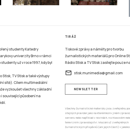
TIRÁŽ
vořený studenty Katedry
Tiskové zprávy a náměty pro tvorbu
sarykovy univerzity Brno v rámci
žurnalistických materiálů pro Online St
studenty už v roce 1997, kdy byl
Rádio Stisk a TV Stisk zasílejte pouze n
email
stisk.munimedia@gmail.com
 Stisk, TV Stisk a také výstupy
ní sítě). Cílem multimediální
může vyzkoušet všechny základní
NEWSLETTER
 i související působení na
dií.
Všechny žurnalistické materiály jsou zveřejněny po
stejných pravidel jako na kterémkoliv jiném zprav
serveru nebo například v novinách, rozhlasovém neb
televizním zpravodajství. Mazání už zveřejněných
žurnalistických příspěvků (ani jejich částí) v jakéko