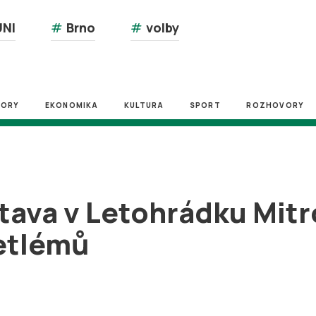
NI
#
Brno
#
volby
ZORY
EKONOMIKA
KULTURA
SPORT
ROZHOVORY
tava v Letohrádku Mitr
etlémů