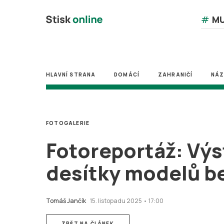
#
MU
HLAVNÍ STRANA
DOMÁCÍ
ZAHRANIČÍ
NÁ
FOTOGALERIE
Fotoreportáž: Výs
desítky modelů b
Tomáš Jančík
15. listopadu 2025 • 17:00
ZPĚT NA ČLÁNEK