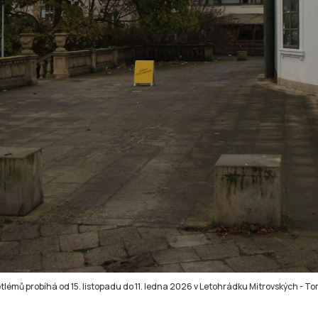
tlémů probíhá od 15. listopadu do 11. ledna 2026 v Letohrádku Mitrovských
-
To