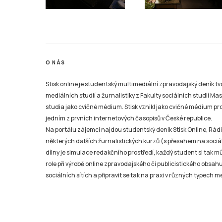
O NÁS
Stisk online je studentský multimediální zpravodajský deník t
mediálních studií a žurnalistiky z Fakulty sociálních studií Ma
studia jako cvičné médium. Stisk vznikl jako cvičné médium pro 
jedním z prvních internetových časopisů v České republice.
Na portálu zájemci najdou studentský deník Stisk Online, Rádio
některých dalších žurnalistických kurzů (s přesahem na sociál
dílny je simulace redakčního prostředí, každý student si tak 
role při výrobě online zpravodajského či publicistického obsahu
sociálních sítích a připravit se tak na praxi v různých typech mé