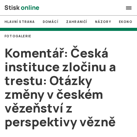
HLAVNÍ STRANA
DOMÁCÍ
ZAHRANIČÍ
NÁZORY
EKONOMI
search
FOTOGALERIE
#
MUNI
Komentář: Česká
#
Brno
instituce zločinu a
#
volby
trestu: Otázky
login
PŘIHLÁSIT SE
změny v českém
Zapomněli jste heslo?
Založit nový účet
vězeňství z
perspektivy vězně