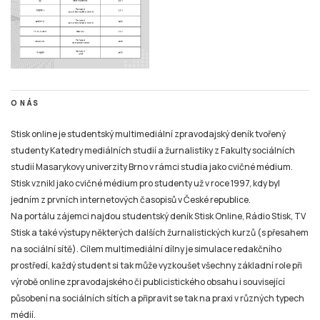
O NÁS
Stisk online je studentský multimediální zpravodajský deník tvořený
studenty Katedry mediálních studií a žurnalistiky z Fakulty sociálních
studií Masarykovy univerzity Brno v rámci studia jako cvičné médium.
Stisk vznikl jako cvičné médium pro studenty už v roce 1997, kdy byl
jedním z prvních internetových časopisů v České republice.
Na portálu zájemci najdou studentský deník Stisk Online, Rádio Stisk, TV
Stisk a také výstupy některých dalších žurnalistických kurzů (s přesahem
na sociální sítě). Cílem multimediální dílny je simulace redakčního
prostředí, každý student si tak může vyzkoušet všechny základní role při
výrobě online zpravodajského či publicistického obsahu i související
působení na sociálních sítích a připravit se tak na praxi v různých typech
médií.