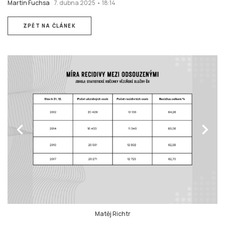
Martin Fuchsa
7. dubna 2025 • 18:14
ZPĚT NA ČLÁNEK
chevron_left
chevron_right
Matěj Richtr