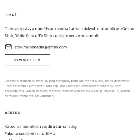
TIRÁŽ
Tiskové zprávy a náměty pro tvorbu žurnalistických materiálů pro Online
Stisk, Rádio Stisk a TV Stisk zasílejte pouze na e-mail:
email
stisk.munimedia@gmail.com
NEWSLETTER
Všechny žurnalistické materiály jsou zveřejněny podle stejných pravidel jako na kterémkoliv
jiném zpravodajském serveru nebo například v novinách, rozhlasovém nebo televizním
zpravodajství. Mazání už zveřejněných žurnalistických příspěvků (ani jejich částí) v jakékoli
formě není možné nyní ani v budoucnu.
ADRESA
Katedra mediálních studií a žurnalistiky,
Fakulta sociálních studií MU,