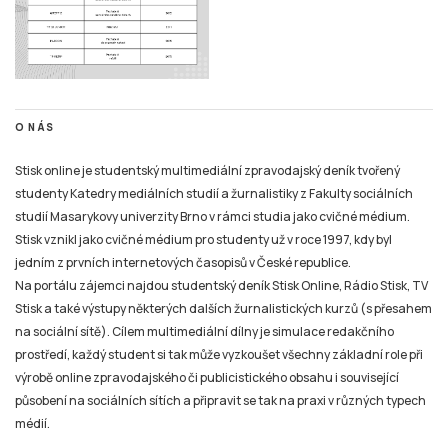
O NÁS
Stisk online je studentský multimediální zpravodajský deník tvořený
studenty Katedry mediálních studií a žurnalistiky z Fakulty sociálních
studií Masarykovy univerzity Brno v rámci studia jako cvičné médium.
Stisk vznikl jako cvičné médium pro studenty už v roce 1997, kdy byl
jedním z prvních internetových časopisů v České republice.
Na portálu zájemci najdou studentský deník Stisk Online, Rádio Stisk, TV
Stisk a také výstupy některých dalších žurnalistických kurzů (s přesahem
na sociální sítě). Cílem multimediální dílny je simulace redakčního
prostředí, každý student si tak může vyzkoušet všechny základní role při
výrobě online zpravodajského či publicistického obsahu i související
působení na sociálních sítích a připravit se tak na praxi v různých typech
médií.