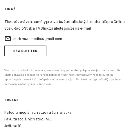
TIRÁŽ
Tiskové zprávy a náměty pro tvorbu žurnalistických materiálů pro Online
Stisk, Rádio Stisk a TV Stisk zasílejte pouze na e-mail:
email
stisk.munimedia@gmail.com
NEWSLETTER
Všechny žurnalistické materiály jsou zveřejněny podle stejných pravidel jako na kterémkoliv
jiném zpravodajském serveru nebo například v novinách, rozhlasovém nebo televizním
zpravodajství. Mazání už zveřejněných žurnalistických příspěvků (ani jejich částí) v jakékoli
formě není možné nyní ani v budoucnu.
ADRESA
Katedra mediálních studií a žurnalistiky,
Fakulta sociálních studií MU,
Joštova 10,