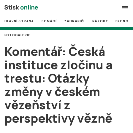
HLAVNÍ STRANA
DOMÁCÍ
ZAHRANIČÍ
NÁZORY
EKONOMI
search
FOTOGALERIE
#
MUNI
Komentář: Česká
#
Brno
instituce zločinu a
#
volby
trestu: Otázky
login
PŘIHLÁSIT SE
změny v českém
Zapomněli jste heslo?
Založit nový účet
vězeňství z
perspektivy vězně