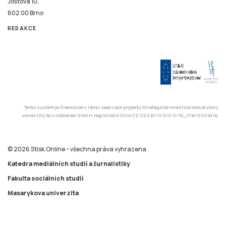
Joštova 10,
602 00 Brno
REDAKCE
Tento systém je financován v rámci realizace projektu Strategické investice Masarykovy
univerzity do vzdělávání SIMU+ registrační číslo CZ.02.2.67/0.0/0.0/16_016/0002416.
© 2026 Stisk.Online – všechna práva vyhrazena
Katedra mediálních studií a žurnalistiky
Fakulta sociálních studií
Masarykova univerzita