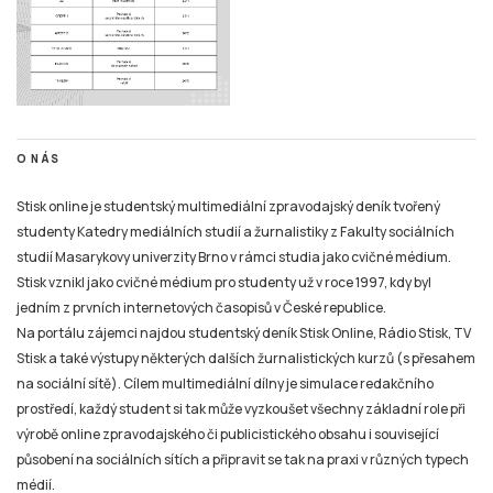
O NÁS
Stisk online je studentský multimediální zpravodajský deník tvořený
studenty Katedry mediálních studií a žurnalistiky z Fakulty sociálních
studií Masarykovy univerzity Brno v rámci studia jako cvičné médium.
Stisk vznikl jako cvičné médium pro studenty už v roce 1997, kdy byl
jedním z prvních internetových časopisů v České republice.
Na portálu zájemci najdou studentský deník Stisk Online, Rádio Stisk, TV
Stisk a také výstupy některých dalších žurnalistických kurzů (s přesahem
na sociální sítě). Cílem multimediální dílny je simulace redakčního
prostředí, každý student si tak může vyzkoušet všechny základní role při
výrobě online zpravodajského či publicistického obsahu i související
působení na sociálních sítích a připravit se tak na praxi v různých typech
médií.