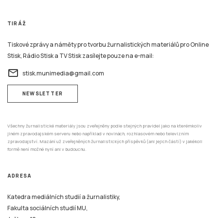
TIRÁŽ
Tiskové zprávy a náměty pro tvorbu žurnalistických materiálů pro Online
Stisk, Rádio Stisk a TV Stisk zasílejte pouze na e-mail:
email
stisk.munimedia@gmail.com
NEWSLETTER
Všechny žurnalistické materiály jsou zveřejněny podle stejných pravidel jako na kterémkoliv
jiném zpravodajském serveru nebo například v novinách, rozhlasovém nebo televizním
zpravodajství. Mazání už zveřejněných žurnalistických příspěvků (ani jejich částí) v jakékoli
formě není možné nyní ani v budoucnu.
ADRESA
Katedra mediálních studií a žurnalistiky,
Fakulta sociálních studií MU,