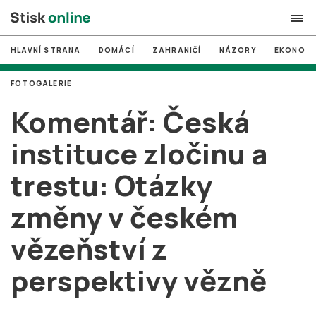
HLAVNÍ STRANA
DOMÁCÍ
ZAHRANIČÍ
NÁZORY
EKONOMI
search
FOTOGALERIE
#
MUNI
Komentář: Česká
#
Brno
instituce zločinu a
#
volby
trestu: Otázky
login
PŘIHLÁSIT SE
změny v českém
Zapomněli jste heslo?
Založit nový účet
vězeňství z
perspektivy vězně