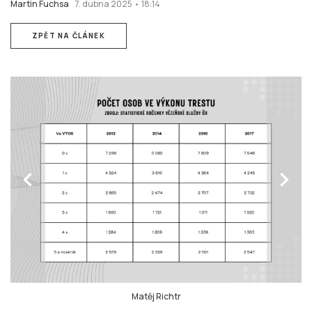
Martin Fuchsa
7. dubna 2025 • 18:14
ZPĚT NA ČLÁNEK
chevron_left
chevron_right
Matěj Richtr