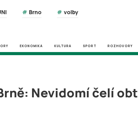
NI
#
Brno
#
volby
ZORY
EKONOMIKA
KULTURA
SPORT
ROZHOVORY
rně: Nevidomí čelí obt