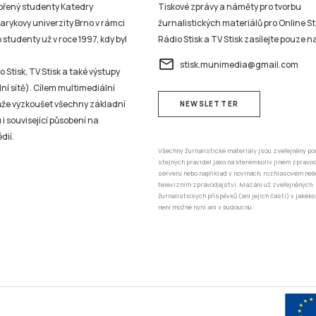
studenty už v roce 1997, kdy byl
Rádio Stisk a TV Stisk zasílejte pouze n
email
stisk.munimedia@gmail.com
 Stisk, TV Stisk a také výstupy
ní sítě). Cílem multimediální
může vyzkoušet všechny základní
NEWSLETTER
 i související působení na
dií.
Všechny žurnalistické materiály jsou zveřejněny po
stejných pravidel jako na kterémkoliv jiném zprav
serveru nebo například v novinách, rozhlasovém neb
televizním zpravodajství. Mazání už zveřejněných
žurnalistických příspěvků (ani jejich částí) v jakéko
není možné nyní ani v budoucnu.