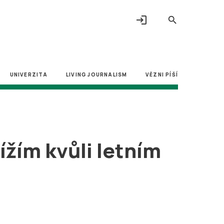
login
search
UNIVERZITA
LIVING JOURNALISM
VĚZNI PÍŠÍ
ížím kvůli letním