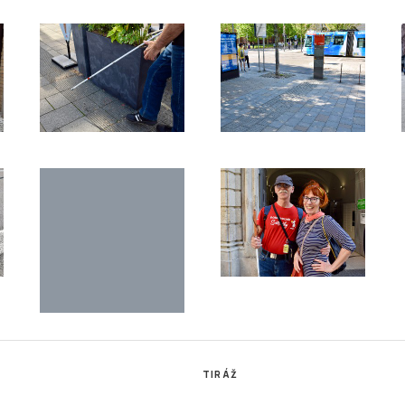
TIRÁŽ
vořený studenty Katedry
Tiskové zprávy a náměty pro tvorbu
sarykovy univerzity Brno v rámci
žurnalistických materiálů pro Online St