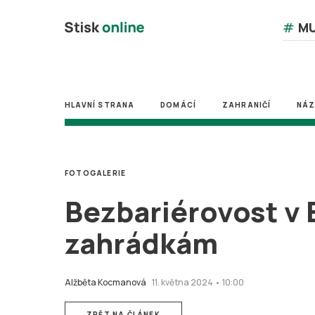
#
MU
HLAVNÍ STRANA
DOMÁCÍ
ZAHRANIČÍ
NÁ
FOTOGALERIE
Bezbariérovost v B
zahrádkám
Alžběta Kocmanová
11. května 2024 • 10:00
ZPĚT NA ČLÁNEK