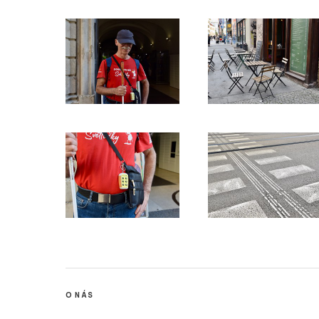
O NÁS
Stisk online je studentský multimediální zpravodajský deník t
mediálních studií a žurnalistiky z Fakulty sociálních studií Ma