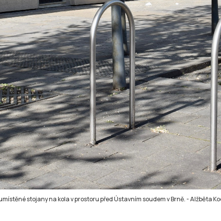
umístěné stojany na kola v prostoru před Ústavním soudem v Brně.
-
Alžběta K