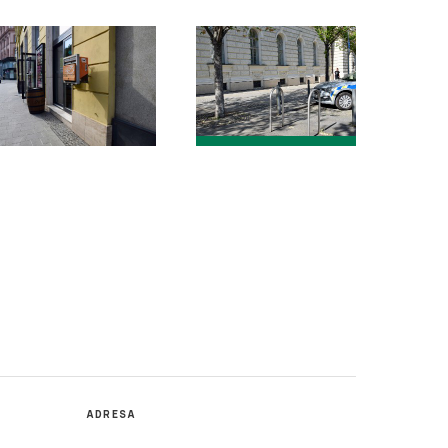
ADRESA
Katedra mediálních studií a žurnalistiky,
isk,
Fakulta sociálních studií MU,