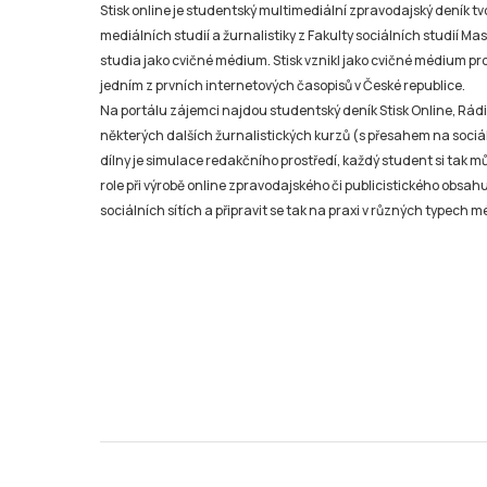
studia jako cvičné médium. Stisk vznikl jako cvičné médium pro 
jedním z prvních internetových časopisů v České republice.
Na portálu zájemci najdou studentský deník Stisk Online, Rádio
některých dalších žurnalistických kurzů (s přesahem na sociál
dílny je simulace redakčního prostředí, každý student si tak 
role při výrobě online zpravodajského či publicistického obsahu
sociálních sítích a připravit se tak na praxi v různých typech mé