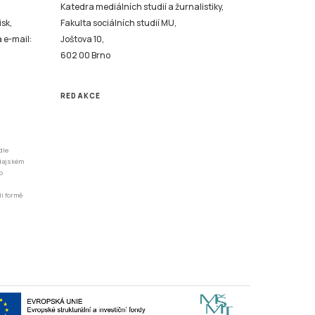
a e-mail:
Joštova 10,
602 00 Brno
REDAKCE
dle
odajském
o
li formě