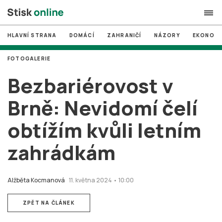
HLAVNÍ STRANA
DOMÁCÍ
ZAHRANIČÍ
NÁZORY
EKONOMI
search
FOTOGALERIE
#
MUNI
Bezbariérovost v
#
Brno
Brně: Nevidomí čelí
#
volby
obtížím kvůli letním
login
PŘIHLÁSIT SE
zahrádkám
Zapomněli jste heslo?
Založit nový účet
Alžběta Kocmanová
11. května 2024 • 10:00
ZPĚT NA ČLÁNEK