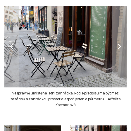
chevron_left
chevron_right
Nesprávně umístěna letní zahrádka. Podle předpisu má být mezi
fasádou a zahrádkou prostor alespoň jeden a půl metru.
-
Alžběta
Kocmanová