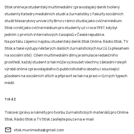
Stisk online je studentský multimediální zpravodajský deník tvořený
studenty Katedry mediálních studií a žurnalistiky z Fakulty sociálních
studií Masarykovy univerzity Brno v rámci studia jako cvičné médium.
Stisk vznikl jako cvičné médium pro studenty už v roce 1997, kdy byl
jedním z prvních internetových časopisů v České republice.
Na portálu zájemci najdou studentský deník Stisk Online, Rádio Stisk, TV
Stisk a také výstupy některých dalších žurnalistických kurzů (s přesahem
na sociální sítě). Cílem multimediální dílny je simulace redakčního
prostředí, každý student si tak může vyzkoušet všechny základní role při
výrobě online zpravodajského či publicistického obsahu i související
působení na sociálních sítích a připravit se tak na praxi v různých typech
médií.
TIRÁŽ
Tiskové zprávy a náměty pro tvorbu žurnalistických materiálů pro Online
Stisk, Rádio Stisk a TV Stisk zasílejte pouze na e-mail:
email
stisk.munimedia@gmail.com