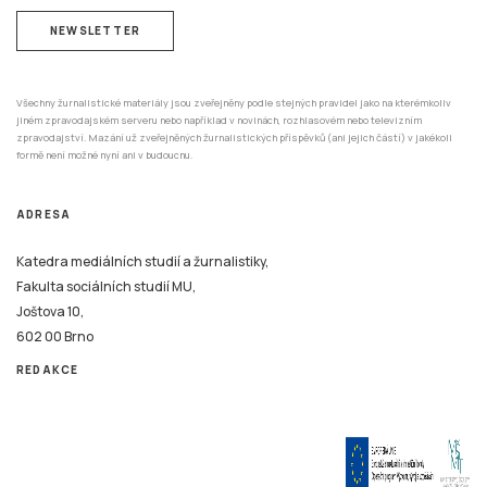
NEWSLETTER
Všechny žurnalistické materiály jsou zveřejněny podle stejných pravidel jako na kterémkoliv
jiném zpravodajském serveru nebo například v novinách, rozhlasovém nebo televizním
zpravodajství. Mazání už zveřejněných žurnalistických příspěvků (ani jejich částí) v jakékoli
formě není možné nyní ani v budoucnu.
ADRESA
Katedra mediálních studií a žurnalistiky,
Fakulta sociálních studií MU,
Joštova 10,
602 00 Brno
REDAKCE