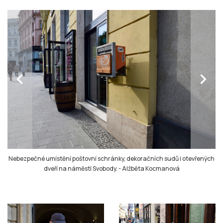
chevron_left
chevron_right
Nebezpečné umístění poštovní schránky, dekoračních sudů i otevřených
dveří na náměstí Svobody.
-
Alžběta Kocmanová