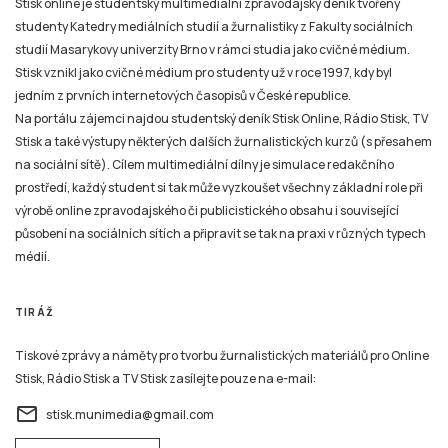
Stisk online je studentský multimediální zpravodajský deník tvořený
studenty Katedry mediálních studií a žurnalistiky z Fakulty sociálních
studií Masarykovy univerzity Brno v rámci studia jako cvičné médium.
Stisk vznikl jako cvičné médium pro studenty už v roce 1997, kdy byl
jedním z prvních internetových časopisů v České republice.
Na portálu zájemci najdou studentský deník Stisk Online, Rádio Stisk, TV
Stisk a také výstupy některých dalších žurnalistických kurzů (s přesahem
na sociální sítě). Cílem multimediální dílny je simulace redakčního
prostředí, každý student si tak může vyzkoušet všechny základní role při
výrobě online zpravodajského či publicistického obsahu i související
působení na sociálních sítích a připravit se tak na praxi v různých typech
médií.
TIRÁŽ
Tiskové zprávy a náměty pro tvorbu žurnalistických materiálů pro Online
Stisk, Rádio Stisk a TV Stisk zasílejte pouze na e-mail:
email
stisk.munimedia@gmail.com