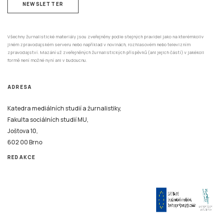
NEWSLETTER
Všechny žurnalistické materiály jsou zveřejněny podle stejných pravidel jako na kterémkoliv
jiném zpravodajském serveru nebo například v novinách, rozhlasovém nebo televizním
zpravodajství. Mazání už zveřejněných žurnalistických příspěvků (ani jejich částí) v jakékoli
formě není možné nyní ani v budoucnu.
ADRESA
Katedra mediálních studií a žurnalistiky,
Fakulta sociálních studií MU,
Joštova 10,
602 00 Brno
REDAKCE