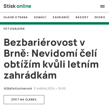
HLAVNÍ STRANA
DOMÁCÍ
ZAHRANIČÍ
NÁZORY
EKONOMI
search
FOTOGALERIE
#
MUNI
Bezbariérovost v
#
Brno
Brně: Nevidomí čelí
#
volby
obtížím kvůli letním
login
PŘIHLÁSIT SE
zahrádkám
Zapomněli jste heslo?
Založit nový účet
Alžběta Kocmanová
11. května 2024 • 10:00
ZPĚT NA ČLÁNEK