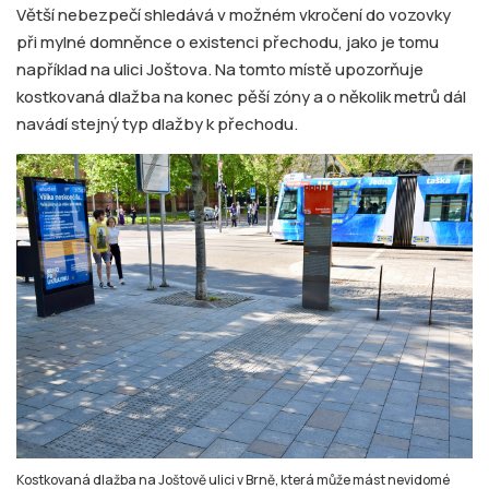
Větší nebezpečí shledává v možném vkročení do vozovky
při mylné domněnce o existenci přechodu, jako je tomu
například na ulici Joštova. Na tomto místě upozorňuje
kostkovaná dlažba na konec pěší zóny a o několik metrů dál
navádí stejný typ dlažby k přechodu.
Kostkovaná dlažba na Joštově ulici v Brně, která může mást nevidomé