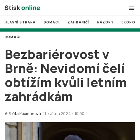
HLAVNÍ STRANA
DOMÁCÍ
ZAHRANIČÍ
NÁZORY
EKONOMI
search
DOMÁCÍ
#
MUNI
Bezbariérovost v
#
Brno
Brně: Nevidomí čelí
#
volby
obtížím kvůli letním
login
PŘIHLÁSIT SE
zahrádkám
Zapomněli jste heslo?
Založit nový účet
Alžběta Kocmanová
11. května 2024 • 10:00