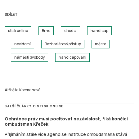
SDÍLET
stisk online
Brno
chodci
handicap
nevidomí
Bezbariérový přístup
město
náměstí Svobody
handicapovaní
Alžběta Kocmanová
DALŠÍ ČLÁNKY O STISK ONLINE
Ochránce práv musí pociťovat nezávislost, říká končící
ombudsman Křeček
Přijímáním stále více agend se instituce ombudsmana stává