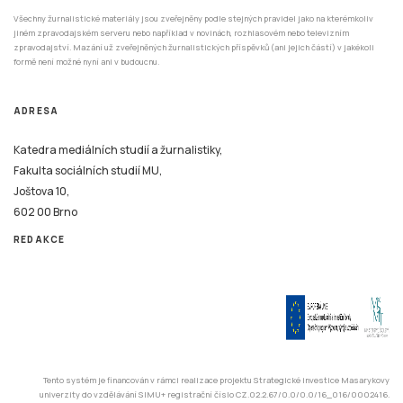
Všechny žurnalistické materiály jsou zveřejněny podle stejných pravidel jako na kterémkoliv
jiném zpravodajském serveru nebo například v novinách, rozhlasovém nebo televizním
zpravodajství. Mazání už zveřejněných žurnalistických příspěvků (ani jejich částí) v jakékoli
formě není možné nyní ani v budoucnu.
ADRESA
Katedra mediálních studií a žurnalistiky,
Fakulta sociálních studií MU,
Joštova 10,
602 00 Brno
REDAKCE
Tento systém je financován v rámci realizace projektu Strategické investice Masarykovy
univerzity do vzdělávání SIMU+ registrační číslo CZ.02.2.67/0.0/0.0/16_016/0002416.