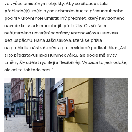
ve výšce umístěnými objekty. Aby se situace stala
přehlednější, měla by se schránka buďto přesunout nebo
pod ni v úrovni hole umístit jiný předmět, který nevidomého
navede ke snadnému obejití překážky. O vyřešení
nešťastného umístění schránky Antonovičová usilovala
bez úspěchu. Hana Jaščišaková, která se přišla
na prohlídku nástrah města pro nevidomé podívat, říká: „Asi
si to představuji jako Hurvínek válku, ale podle mě by ty
změny šly udělat rychleji a flexibilněji. Vypadá to jednoduše,
ale asi to tak teda není.“