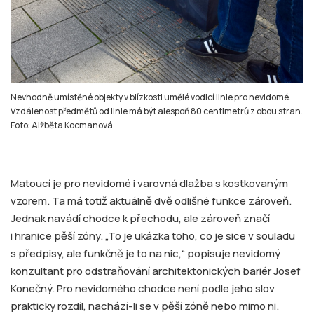
Nevhodně umístěné objekty v blízkosti umělé vodicí linie pro nevidomé.
Vzdálenost předmětů od linie má být alespoň 80 centimetrů z obou stran.
Foto: Alžběta Kocmanová
Matoucí je pro nevidomé i varovná dlažba s kostkovaným
vzorem. Ta má totiž aktuálně dvě odlišné funkce zároveň.
Jednak navádí chodce k přechodu, ale zároveň značí
i hranice pěší zóny. „To je ukázka toho, co je sice v souladu
s předpisy, ale funkčně je to na nic,“ popisuje nevidomý
konzultant pro odstraňování architektonických bariér Josef
Konečný. Pro nevidomého chodce není podle jeho slov
prakticky rozdíl, nachází-li se v pěší zóně nebo mimo ni.