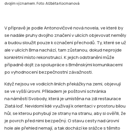
dvojím významem. Foto: Alžběta Kocmanová
V přípravě je podle Antonovičové nová novela, ve které by
se nadále pruhy dvojího značení v ulicích objevovat neměly
a budou sloužit pouze k označení přechodů. Ty, které se už
ale v ulicích Brna nachází, tam zůstanou, dokud neprojde
konkrétní místo rekonstrukcí. K jejich odstranění může
případně dojít za spolupráce s Brněnskými komunikacemi
po vyhodnocení bezpečnostní závažnosti.
Když nejsou ve vodicích liniích překážky na zemi, objevují
se ve vyšší úrovni. Příkladem je poštovní schránka
na náměstí Svobody, která je umístěna na zdi restaurace
Zlatá loď. Nevidomí lidé využívají k orientaci v prostoru bílou
hůl, se kterou pohybují ze strany na stranu, aby si ověřili, že
je povrch před nimi bezpečný. O stavu cesty nad úrovní
hole ale přehled nemají, a tak dochází ke srážce s těmito