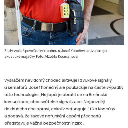
Žlutý vysílač povelů díky kterému si Josef Konečný aktivuje nejen
akustické majáčky. Foto: Alžběta Kocmanová
Vysílačem nevidomý chodec aktivuje i zvukové signály
u semaforů. Josef Konečný ale poukazuje na časté výpadky
této technologie. „Nejlepší je obrátit se na Brněnské
komunikace, obor světelné signalizace. Nejpozději
do druhého dne opraví, cokoliv nefunguje,“ říká Konečný
a dodává, že takové nefunkční klepání přechodů
představuje vážné bezpečnostní riziko.