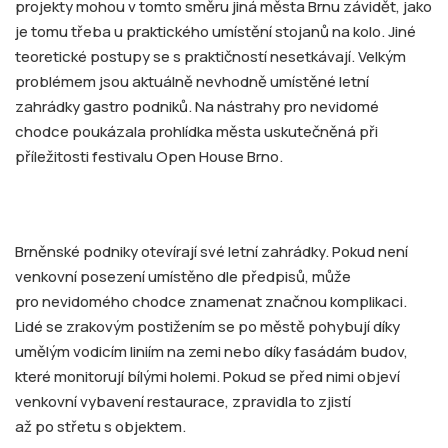
projekty mohou v tomto směru jiná města Brnu závidět, jako
je tomu třeba u praktického umístění stojanů na kolo. Jiné
teoretické postupy se s praktičností nesetkávají. Velkým
problémem jsou aktuálně nevhodně umístěné letní
zahrádky gastro podniků. Na nástrahy pro nevidomé
chodce poukázala prohlídka města uskutečněná při
příležitosti festivalu Open House Brno.
Brněnské podniky otevírají své letní zahrádky. Pokud není
venkovní posezení umístěno dle předpisů, může
pro nevidomého chodce znamenat značnou komplikaci.
Lidé se zrakovým postižením se po městě pohybují díky
umělým vodicím liniím na zemi nebo díky fasádám budov,
které monitorují bílými holemi. Pokud se před nimi objeví
venkovní vybavení restaurace, zpravidla to zjistí
až po střetu s objektem.