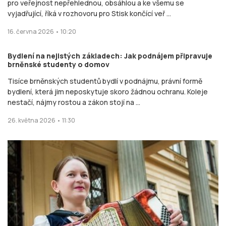
pro veřejnost nepřehlednou, obsáhlou a ke všemu se
vyjadřující, říká v rozhovoru pro Stisk končící veř ...
16. června 2026 • 10:20
Bydlení na nejistých základech: Jak podnájem připravuje
brněnské studenty o domov
Tisíce brněnských studentů bydlí v podnájmu, právní formě
bydlení, která jim neposkytuje skoro žádnou ochranu. Koleje
nestačí, nájmy rostou a zákon stojí na ...
26. května 2026 • 11:30