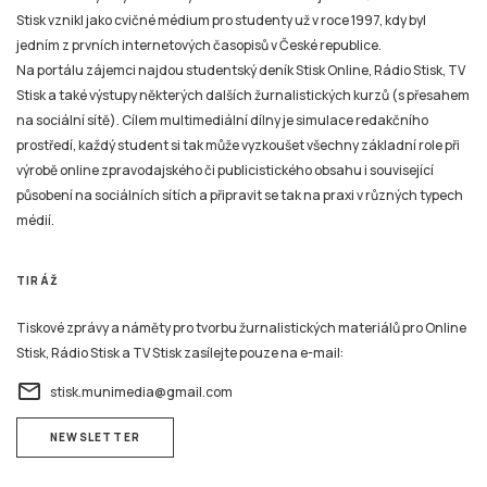
Stisk vznikl jako cvičné médium pro studenty už v roce 1997, kdy byl
jedním z prvních internetových časopisů v České republice.
Na portálu zájemci najdou studentský deník Stisk Online, Rádio Stisk, TV
Stisk a také výstupy některých dalších žurnalistických kurzů (s přesahem
na sociální sítě). Cílem multimediální dílny je simulace redakčního
prostředí, každý student si tak může vyzkoušet všechny základní role při
výrobě online zpravodajského či publicistického obsahu i související
působení na sociálních sítích a připravit se tak na praxi v různých typech
médií.
TIRÁŽ
Tiskové zprávy a náměty pro tvorbu žurnalistických materiálů pro Online
Stisk, Rádio Stisk a TV Stisk zasílejte pouze na e-mail:
email
stisk.munimedia@gmail.com
NEWSLETTER