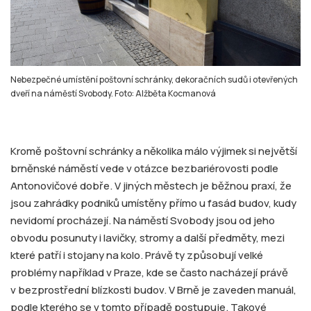
Nebezpečné umístění poštovní schránky, dekoračních sudů i otevřených
dveří na náměstí Svobody. Foto: Alžběta Kocmanová
Kromě poštovní schránky a několika málo výjimek si největší
brněnské náměstí vede v otázce bezbariérovosti podle
Antonovičové dobře. V jiných městech je běžnou praxí, že
jsou zahrádky podniků umístěny přímo u fasád budov, kudy
nevidomí procházejí. Na náměstí Svobody jsou od jeho
obvodu posunuty i lavičky, stromy a další předměty, mezi
které patří i stojany na kolo. Právě ty způsobují velké
problémy například v Praze, kde se často nacházejí právě
v bezprostřední blízkosti budov. V Brně je zaveden manuál,
podle kterého se v tomto případě postupuje. Takové