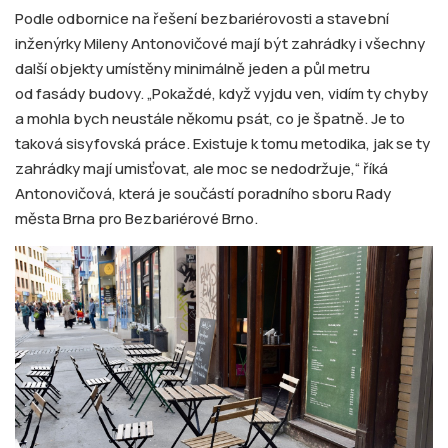
Podle odbornice na řešení bezbariérovosti a stavební
inženýrky Mileny Antonovičové mají být zahrádky i všechny
další objekty umístěny minimálně jeden a půl metru
od fasády budovy. „Pokaždé, když vyjdu ven, vidím ty chyby
a mohla bych neustále někomu psát, co je špatně. Je to
taková sisyfovská práce. Existuje k tomu metodika, jak se ty
zahrádky mají umisťovat, ale moc se nedodržuje,“ říká
Antonovičová, která je součástí poradního sboru Rady
města Brna pro Bezbariérové Brno.