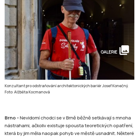
collections
GALERIE
Konzultant pro odstraňování architektonických bariér Josef Konečný.
Foto: Alžběta Kocmanová
Brno -
Nevidomí chodci se v Brně běžně setkávají s mnoha
nástrahami, ačkoliv existuje spousta teoretických opatření,
která by jim měla naopak pohyb ve městě usnadnit. Některé