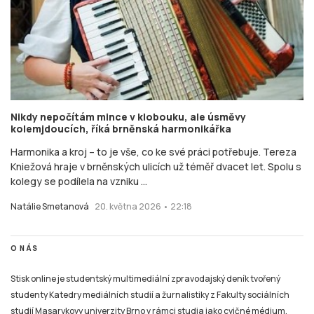
Nikdy nepočítám mince v klobouku, ale úsměvy
kolemjdoucích, říká brněnská harmonikářka
Harmonika a kroj – to je vše, co ke své práci potřebuje. Tereza
Kniežová hraje v brněnských ulicích už téměř dvacet let. Spolu s
kolegy se podílela na vzniku ...
Natálie Smetanová
20. května 2026 • 22:18
O NÁS
Stisk online je studentský multimediální zpravodajský deník tvořený
studenty Katedry mediálních studií a žurnalistiky z Fakulty sociálních
studií Masarykovy univerzity Brno v rámci studia jako cvičné médium.