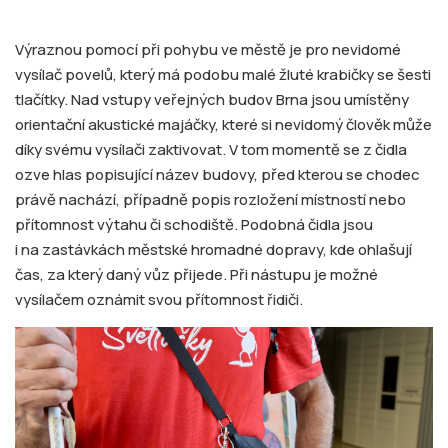
Výraznou pomocí při pohybu ve městě je pro nevidomé
vysílač povelů, který má podobu malé žluté krabičky se šesti
tlačítky. Nad vstupy veřejných budov Brna jsou umístěny
orientační akustické majáčky, které si nevidomý člověk může
díky svému vysílači zaktivovat. V tom momentě se z čidla
ozve hlas popisující název budovy, před kterou se chodec
právě nachází, případně popis rozložení místností nebo
přítomnost výtahu či schodiště. Podobná čidla jsou
i na zastávkách městské hromadné dopravy, kde ohlašují
čas, za který daný vůz přijede. Při nástupu je možné
vysílačem oznámit svou přítomnost řidiči.