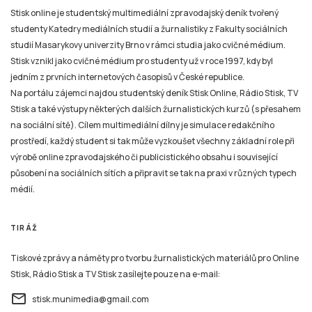
Stisk online je studentský multimediální zpravodajský deník tvořený
studenty Katedry mediálních studií a žurnalistiky z Fakulty sociálních
studií Masarykovy univerzity Brno v rámci studia jako cvičné médium.
Stisk vznikl jako cvičné médium pro studenty už v roce 1997, kdy byl
jedním z prvních internetových časopisů v České republice.
Na portálu zájemci najdou studentský deník Stisk Online, Rádio Stisk, TV
Stisk a také výstupy některých dalších žurnalistických kurzů (s přesahem
na sociální sítě). Cílem multimediální dílny je simulace redakčního
prostředí, každý student si tak může vyzkoušet všechny základní role při
výrobě online zpravodajského či publicistického obsahu i související
působení na sociálních sítích a připravit se tak na praxi v různých typech
médií.
TIRÁŽ
Tiskové zprávy a náměty pro tvorbu žurnalistických materiálů pro Online
Stisk, Rádio Stisk a TV Stisk zasílejte pouze na e-mail:
email
stisk.munimedia@gmail.com