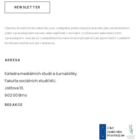
NEWSLETTER
Všechny žurnalistické materiály jsou zveřejněny podle stejných pravidel jako na kterémkoliv
jiném zpravodajském serveru nebo například v novinách, rozhlasovém nebo televizním
zpravodajství. Mazání už zveřejněných žurnalistických příspěvků (ani jejich částí) v jakékoli
formě není možné nyní ani v budoucnu.
ADRESA
Katedra mediálních studií a žurnalistiky,
Fakulta sociálních studií MU,
Joštova 10,
602 00 Brno
REDAKCE