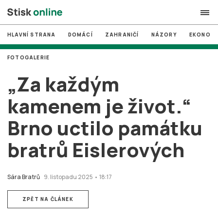
HLAVNÍ STRANA
DOMÁCÍ
ZAHRANIČÍ
NÁZORY
EKONOMI
search
FOTOGALERIE
#
MUNI
„Za každým
#
Brno
kamenem je život.“
#
volby
Brno uctilo památku
login
PŘIHLÁSIT SE
bratrů Eislerových
Zapomněli jste heslo?
Založit nový účet
Sára Bratrů
9. listopadu 2025 • 18:17
ZPĚT NA ČLÁNEK