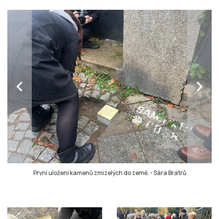
chevron_left
chevron_right
První uložení kamenů zmizelých do země.
-
Sára Bratrů