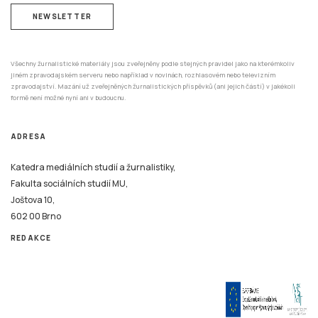
NEWSLETTER
Všechny žurnalistické materiály jsou zveřejněny podle stejných pravidel jako na kterémkoliv
jiném zpravodajském serveru nebo například v novinách, rozhlasovém nebo televizním
zpravodajství. Mazání už zveřejněných žurnalistických příspěvků (ani jejich částí) v jakékoli
formě není možné nyní ani v budoucnu.
ADRESA
Katedra mediálních studií a žurnalistiky,
Fakulta sociálních studií MU,
Joštova 10,
602 00 Brno
REDAKCE