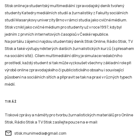
Stisk online je studentský multimediální zpravodajský deník tvořený
studenty Katedry mediálních studií a žurnalistiky z Fakulty sociálních
studií Masarykovy univerzity Brno v rámci studia jako cvičné médium.
Stisk vznikl jako cvičné médium pro studenty už v roce 1997, kdy byl
jedním z prvních internetových časopisů v České republice.
Na portálu zájemci najdou studentský deník Stisk Online, Rádio Stisk, TV
Stisk a také výstupy některých dalších žurnalistických kurzů (s přesahem
na sociální sítě). Cílem multimediální dílny je simulace redakčního
prostředí, každý student si tak může vyzkoušet všechny základní role při
výrobě online zpravodajského či publicistického obsahu i související
působení na sociálních sítích a připravit se tak na praxi v různých typech
médií.
TIRÁŽ
Tiskové zprávy a náměty pro tvorbu žurnalistických materiálů pro Online
Stisk, Rádio Stisk a TV Stisk zasílejte pouze na e-mail:
email
stisk.munimedia@gmail.com