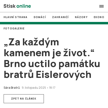
HLAVNÍ STRANA
DOMÁCÍ
ZAHRANIČÍ
NÁZORY
EKONOMI
search
FOTOGALERIE
#
MUNI
„Za každým
#
Brno
kamenem je život.“
#
volby
Brno uctilo památku
login
PŘIHLÁSIT SE
bratrů Eislerových
Zapomněli jste heslo?
Založit nový účet
Sára Bratrů
9. listopadu 2025 • 18:17
ZPĚT NA ČLÁNEK