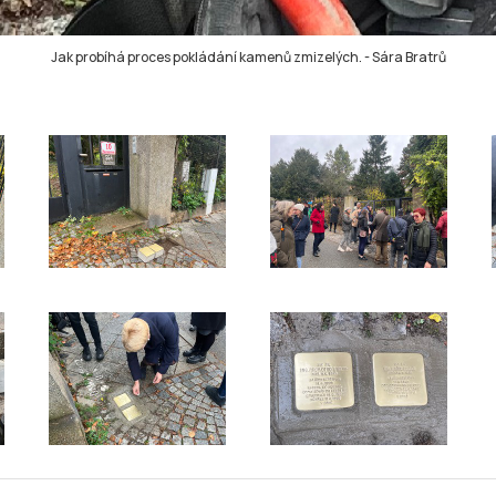
Jak probíhá proces pokládání kamenů zmizelých.
-
Sára Bratrů