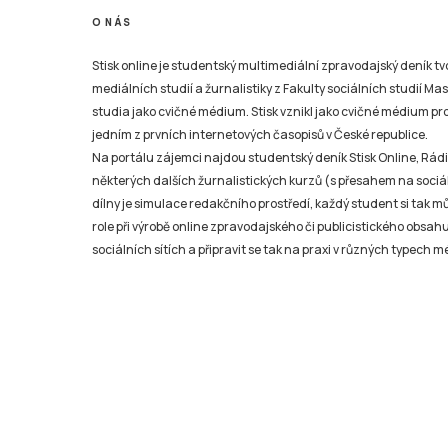
O NÁS
Stisk online je studentský multimediální zpravodajský deník t
mediálních studií a žurnalistiky z Fakulty sociálních studií Ma
studia jako cvičné médium. Stisk vznikl jako cvičné médium pro 
jedním z prvních internetových časopisů v České republice.
Na portálu zájemci najdou studentský deník Stisk Online, Rádio
některých dalších žurnalistických kurzů (s přesahem na sociál
dílny je simulace redakčního prostředí, každý student si tak 
role při výrobě online zpravodajského či publicistického obsahu
sociálních sítích a připravit se tak na praxi v různých typech mé