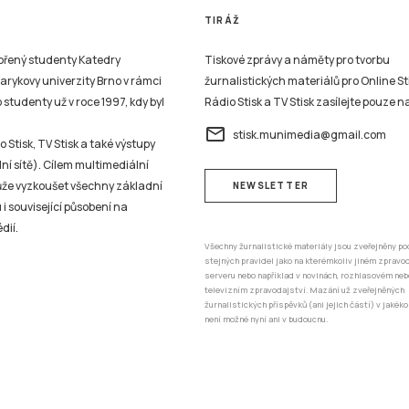
TIRÁŽ
vořený studenty Katedry
Tiskové zprávy a náměty pro tvorbu
sarykovy univerzity Brno v rámci
žurnalistických materiálů pro Online St
studenty už v roce 1997, kdy byl
Rádio Stisk a TV Stisk zasílejte pouze n
email
stisk.munimedia@gmail.com
 Stisk, TV Stisk a také výstupy
ní sítě). Cílem multimediální
může vyzkoušet všechny základní
NEWSLETTER
 i související působení na
dií.
Všechny žurnalistické materiály jsou zveřejněny po
stejných pravidel jako na kterémkoliv jiném zprav
serveru nebo například v novinách, rozhlasovém neb
televizním zpravodajství. Mazání už zveřejněných
žurnalistických příspěvků (ani jejich částí) v jakéko
není možné nyní ani v budoucnu.