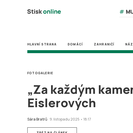
#
MU
HLAVNÍ STRANA
DOMÁCÍ
ZAHRANIČÍ
NÁ
FOTOGALERIE
„Za každým kamene
Eislerových
Sára Bratrů
9. listopadu 2025 • 18:17
ZPĚT NA ČLÁNEK