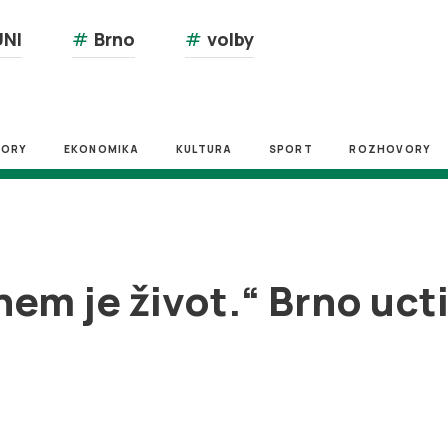
NI
#
Brno
#
volby
ZORY
EKONOMIKA
KULTURA
SPORT
ROZHOVORY
m je život.“ Brno uct