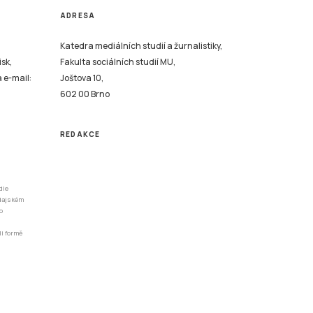
ADRESA
Katedra mediálních studií a žurnalistiky,
isk,
Fakulta sociálních studií MU,
a e-mail:
Joštova 10,
602 00 Brno
REDAKCE
dle
odajském
o
li formě