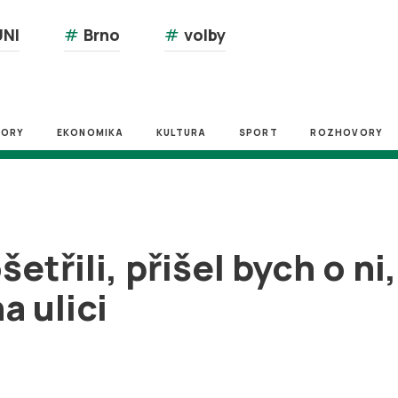
NI
#
Brno
#
volby
ZORY
EKONOMIKA
KULTURA
SPORT
ROZHOVORY
třili, přišel bych o ni,
a ulici