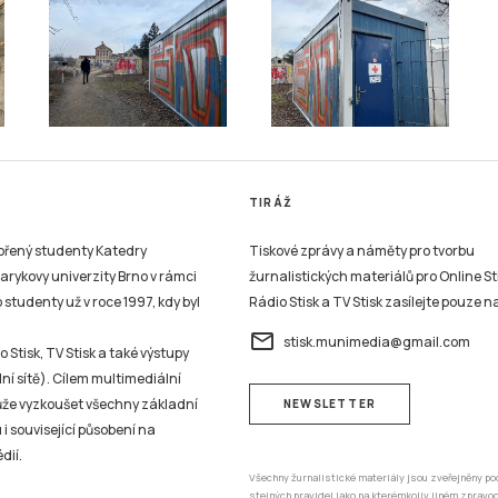
TIRÁŽ
vořený studenty Katedry
Tiskové zprávy a náměty pro tvorbu
sarykovy univerzity Brno v rámci
žurnalistických materiálů pro Online St
studenty už v roce 1997, kdy byl
Rádio Stisk a TV Stisk zasílejte pouze n
email
stisk.munimedia@gmail.com
 Stisk, TV Stisk a také výstupy
ní sítě). Cílem multimediální
může vyzkoušet všechny základní
NEWSLETTER
 i související působení na
dií.
Všechny žurnalistické materiály jsou zveřejněny po
stejných pravidel jako na kterémkoliv jiném zprav