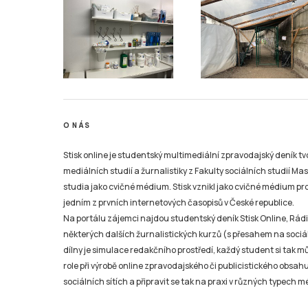
O NÁS
Stisk online je studentský multimediální zpravodajský deník t
mediálních studií a žurnalistiky z Fakulty sociálních studií Ma
studia jako cvičné médium. Stisk vznikl jako cvičné médium pro 
jedním z prvních internetových časopisů v České republice.
Na portálu zájemci najdou studentský deník Stisk Online, Rádio
některých dalších žurnalistických kurzů (s přesahem na sociál
dílny je simulace redakčního prostředí, každý student si tak 
role při výrobě online zpravodajského či publicistického obsahu
sociálních sítích a připravit se tak na praxi v různých typech mé