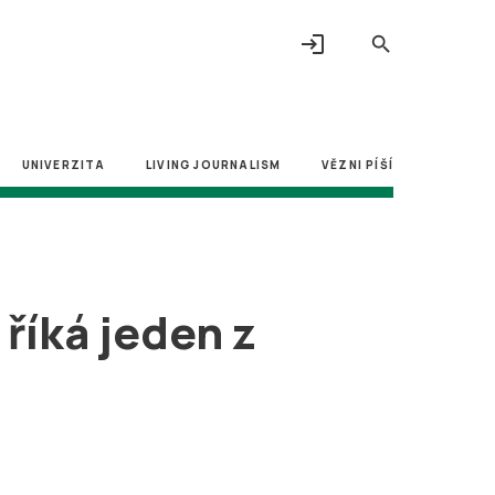
login
search
UNIVERZITA
LIVING JOURNALISM
VĚZNI PÍŠÍ
 říká jeden z