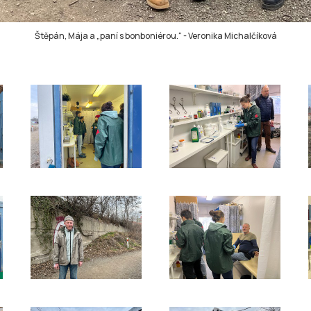
Štěpán, Mája a „paní s bonboniérou.“
-
Veronika Michalčíková