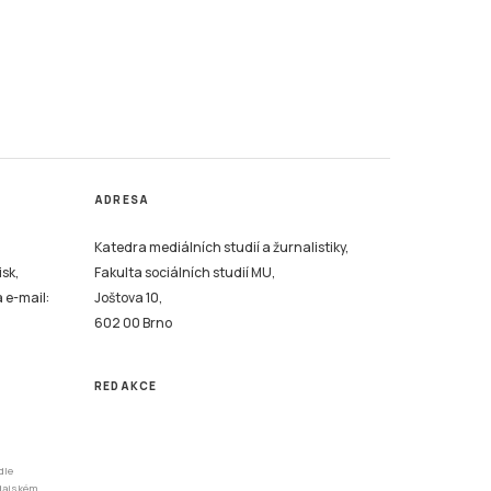
ADRESA
Katedra mediálních studií a žurnalistiky,
isk,
Fakulta sociálních studií MU,
a e-mail:
Joštova 10,
602 00 Brno
REDAKCE
dle
odajském