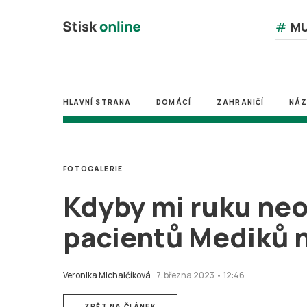
#
MU
HLAVNÍ STRANA
DOMÁCÍ
ZAHRANIČÍ
NÁ
FOTOGALERIE
Kdyby mi ruku neoše
pacientů Mediků n
Veronika Michalčíková
7. března 2023 • 12:46
ZPĚT NA ČLÁNEK