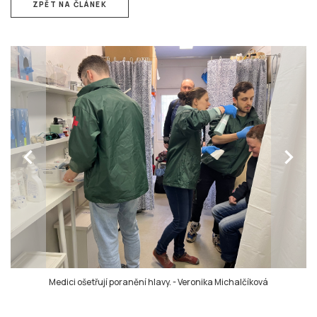
ZPĚT NA ČLÁNEK
chevron_left
chevron_right
Medici ošetřují poranění hlavy.
-
Veronika Michalčíková