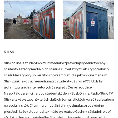
O NÁS
Stisk online je studentský multimediální zpravodajský deník tvořený
studenty Katedry mediálních studií a žurnalistiky z Fakulty sociálních
studií Masarykovy univerzity Brno v rámci studia jako cvičné médium.
Stisk vznikl jako cvičné médium pro studenty už v roce 1997, kdy byl
jedním z prvních internetových časopisů v České republice.
Na portálu zájemci najdou studentský deník Stisk Online, Rádio Stisk, TV
Stisk a také výstupy některých dalších žurnalistických kurzů (s přesahem
na sociální sítě). Cílem multimediální dílny je simulace redakčního
prostředí, každý student si tak může vyzkoušet všechny základní role při
výrobě online zpravodajského či publicistického obsahu i související
působení na sociálních sítích a připravit se tak na praxi v různých typech
médií.