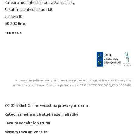
REDAKCE
Tento systém je financován v rámci realizace projektu Strategické investice Masarykovy
univerzity do vzdělávání SIMU+ registrační číslo CZ.02.2.67/0.0/0.0/16_016/0002416.
© 2026 Stisk.Online – všechna práva vyhrazena
Katedra mediálních studií a žurnalistiky
Fakulta sociálních studií
Masarykova univerzita