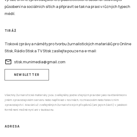
TIRÁŽ
Tiskové zprávy a náměty pro tvorbu žurnalistických materiálů pro Online
Stisk, Rádio Stisk a TV Stisk zasílejte pouze na e-mail:
email
stisk.munimedia@gmail.com
NEWSLETTER
Všechny žurnalistické materiály jsou zveřejněny podle stejných pravidel jako na kterémkoliv
jiném zpravodajském serveru nebo například v novinách, rozhlasovém nebo televizním
zpravodajství. Mazání už zveřejněných žurnalistických příspěvků (ani jejich částí) v jakékoli
formě není možné nyní ani v budoucnu.
ADRESA
Katedra mediálních studií a žurnalistiky,
Fakulta sociálních studií MU,
Joštova 10,
602 00 Brno