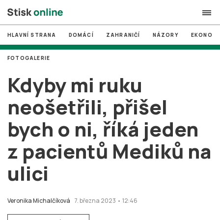
HLAVNÍ STRANA
DOMÁCÍ
ZAHRANIČÍ
NÁZORY
EKONOMI
search
FOTOGALERIE
#
MUNI
Kdyby mi ruku
#
Brno
neošetřili, přišel
#
volby
bych o ni, říká jeden
login
PŘIHLÁSIT SE
z pacientů Mediků na
Zapomněli jste heslo?
Založit nový účet
ulici
Veronika Michalčíková
7. března 2023 • 12:46