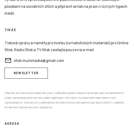
působení na sociálních sítích a připravit se tak na praxi v různých typech
médií.
TIRÁŽ
Tiskové zprávy a náměty pro tvorbu žurnalistických materiálů pro Online
Stisk, Rádio Stisk a TV Stisk zasílejte pouze na e-mail:
email
stisk.munimedia@gmail.com
NEWSLETTER
Všechny žurnalistické materiály jsou zveřejněny podle stejných pravidel jako na kterémkoliv
jiném zpravodajském serveru nebo například v novinách, rozhlasovém nebo televizním
zpravodajství. Mazání už zveřejněných žurnalistických příspěvků (ani jejich částí) v jakékoli
formě není možné nyní ani v budoucnu.
ADRESA