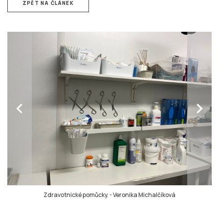
ZPĚT NA ČLÁNEK
chevron_left
chevron_right
Zdravotnické pomůcky.
-
Veronika Michalčíková