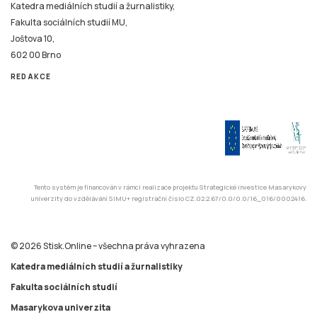
Katedra mediálních studií a žurnalistiky,
Fakulta sociálních studií MU,
Joštova 10,
602 00 Brno
REDAKCE
Tento systém je financován v rámci realizace projektu Strategické investice Masarykovy
univerzity do vzdělávání SIMU+ registrační číslo CZ.02.2.67/0.0/0.0/16_016/0002416.
© 2026 Stisk.Online – všechna práva vyhrazena
Katedra mediálních studií a žurnalistiky
Fakulta sociálních studií
Masarykova univerzita