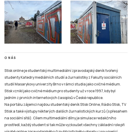
O NÁS
Stisk online je studentský multimediální zpravodajský deník tvořený
studenty Katedry mediálních studií a žurnalistiky z Fakulty sociálních
studií Masarykovy univerzity Brno v rámci studia jako cvičné médium.
Stisk vznikl jako cvičné médium pro studenty už v roce 1997, kdy byl
jedním z prvních internetových časopisů v České republice.
Na portálu zájemci najdou studentský deník Stisk Online, Rádio Stisk, TV
Stisk a také výstupy některých dalších žurnalistických kurzů (s přesahem
na sociální sítě). Cílem multimediální dílny je simulace redakčního
prostředí, každý student si tak může vyzkoušet všechny základní role při
výrobě online zpravodajského či publicistického obsahu i související