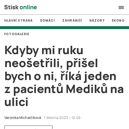
HLAVNÍ STRANA
DOMÁCÍ
ZAHRANIČÍ
NÁZORY
EKONOMI
search
FOTOGALERIE
#
MUNI
Kdyby mi ruku
#
Brno
neošetřili, přišel
#
volby
bych o ni, říká jeden
login
PŘIHLÁSIT SE
z pacientů Mediků na
Zapomněli jste heslo?
Založit nový účet
ulici
Veronika Michalčíková
7. března 2023 • 12:46