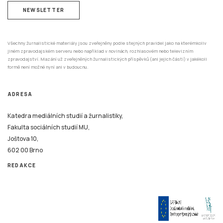
Všechny žurnalistické materiály jsou zveřejněny podle stejných pravidel jako na kterémkoliv
jiném zpravodajském serveru nebo například v novinách, rozhlasovém nebo televizním
zpravodajství. Mazání už zveřejněných žurnalistických příspěvků (ani jejich částí) v jakékoli
formě není možné nyní ani v budoucnu.
ADRESA
Katedra mediálních studií a žurnalistiky,
Fakulta sociálních studií MU,
Joštova 10,
602 00 Brno
REDAKCE
Tento systém je financován v rámci realizace projektu Strategické investice Masarykovy