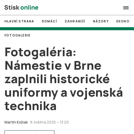
HLAVNÍ STRANA
DOMÁCÍ
ZAHRANIČÍ
NÁZORY
EKONOMI
search
FOTOGALERIE
#
MUNI
Fotogaléria:
#
Brno
Námestie v Brne
#
volby
zaplnili historické
login
PŘIHLÁSIT SE
uniformy a vojenská
Zapomněli jste heslo?
Založit nový účet
technika
Martin Kožiak
8. května 2025 • 13:20