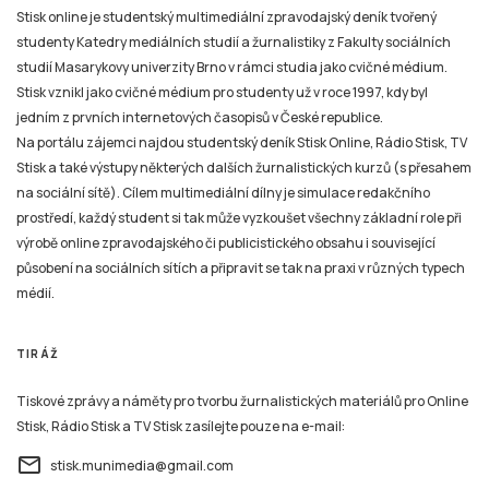
studií Masarykovy univerzity Brno v rámci studia jako cvičné médium.
Stisk vznikl jako cvičné médium pro studenty už v roce 1997, kdy byl
jedním z prvních internetových časopisů v České republice.
Na portálu zájemci najdou studentský deník Stisk Online, Rádio Stisk, TV
Stisk a také výstupy některých dalších žurnalistických kurzů (s přesahem
na sociální sítě). Cílem multimediální dílny je simulace redakčního
prostředí, každý student si tak může vyzkoušet všechny základní role při
výrobě online zpravodajského či publicistického obsahu i související
působení na sociálních sítích a připravit se tak na praxi v různých typech
médií.
TIRÁŽ
Tiskové zprávy a náměty pro tvorbu žurnalistických materiálů pro Online
Stisk, Rádio Stisk a TV Stisk zasílejte pouze na e-mail:
email
stisk.munimedia@gmail.com
NEWSLETTER