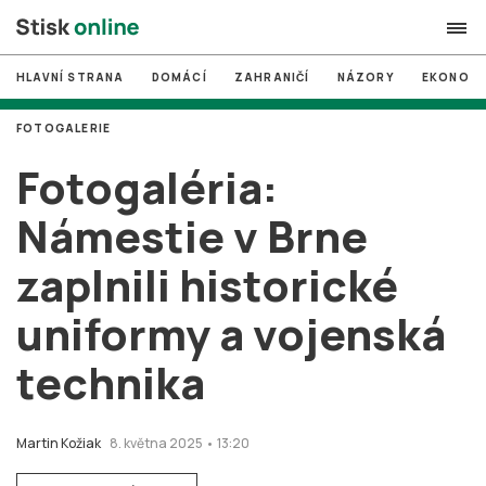
HLAVNÍ STRANA
DOMÁCÍ
ZAHRANIČÍ
NÁZORY
EKONOMI
search
FOTOGALERIE
#
MUNI
Fotogaléria:
#
Brno
Námestie v Brne
#
volby
zaplnili historické
login
PŘIHLÁSIT SE
uniformy a vojenská
Zapomněli jste heslo?
Založit nový účet
technika
Martin Kožiak
8. května 2025 • 13:20