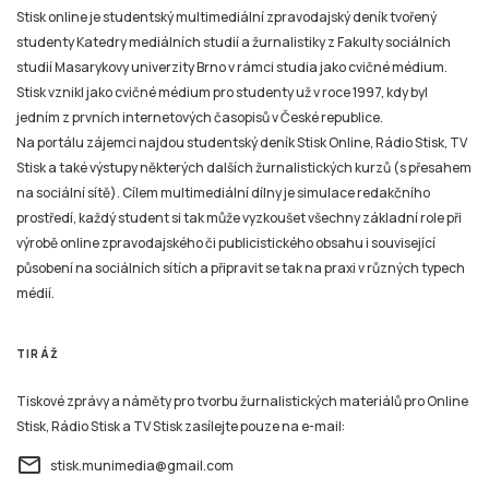
jedním z prvních internetových časopisů v České republice.
Na portálu zájemci najdou studentský deník Stisk Online, Rádio Stisk, TV
Stisk a také výstupy některých dalších žurnalistických kurzů (s přesahem
na sociální sítě). Cílem multimediální dílny je simulace redakčního
prostředí, každý student si tak může vyzkoušet všechny základní role při
výrobě online zpravodajského či publicistického obsahu i související
působení na sociálních sítích a připravit se tak na praxi v různých typech
médií.
TIRÁŽ
Tiskové zprávy a náměty pro tvorbu žurnalistických materiálů pro Online
Stisk, Rádio Stisk a TV Stisk zasílejte pouze na e-mail:
email
stisk.munimedia@gmail.com
NEWSLETTER
Všechny žurnalistické materiály jsou zveřejněny podle stejných pravidel jako na kterémkoliv