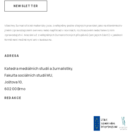
jiném zpravodajském serveru nebo například v novinách, rozhlasovém nebo televizním
zpravodajství. Mazání už zveřejněných žurnalistických příspěvků (ani jejich částí) v jakékoli
formě není možné nyní ani v budoucnu.
ADRESA
Katedra mediálních studií a žurnalistiky,
Fakulta sociálních studií MU,
Joštova 10,
602 00 Brno
REDAKCE
Tento systém je financován v rámci realizace projektu Strategické investice Masarykovy
univerzity do vzdělávání SIMU+ registrační číslo CZ.02.2.67/0.0/0.0/16_016/0002416.