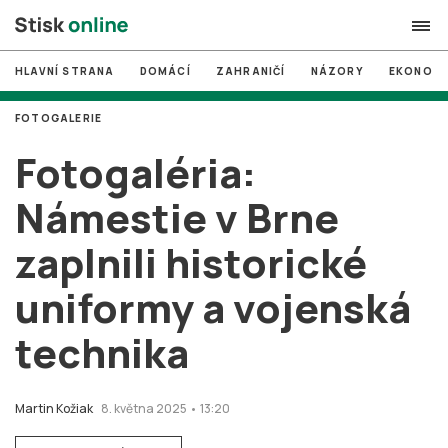
HLAVNÍ STRANA
DOMÁCÍ
ZAHRANIČÍ
NÁZORY
EKONOMI
search
FOTOGALERIE
#
MUNI
Fotogaléria:
#
Brno
Námestie v Brne
#
volby
zaplnili historické
login
PŘIHLÁSIT SE
uniformy a vojenská
Zapomněli jste heslo?
Založit nový účet
technika
Martin Kožiak
8. května 2025 • 13:20