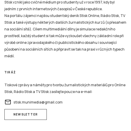
Stisk vznikl jako cvičné médium pro studenty už v roce 1997, kdy byl
jedním z prvních internetových časopisů v České republice.
Na portálu zájemci najdou studentský deník Stisk Online, Rádio Stisk, TV
Stisk a také výstupy některých dalších žurnalistických kurzů (s přesahem
na sociální sítě). Cílem multimediální dílny je simulace redakčního
prostředí, každý student si tak může vyzkoušet všechny základní role při
výrobě online zpravodajského či publicistického obsahu i související
působení na sociálních sítích a připravit se tak na praxi v různých typech
médií.
TIRÁŽ
Tiskové zprávy a náměty pro tvorbu žurnalistických materiálů pro Online
Stisk, Rádio Stisk a TV Stisk zasílejte pouze na e-mail:
email
stisk.munimedia@gmail.com
NEWSLETTER