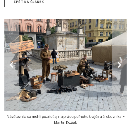
ZPĚT NA ČLÁNEK
chevron_left
chevron_right
Návštevníci sa mohli pozrieť aj na prácu poľného krajčíra či obuvníka.
-
Martin Kožiak