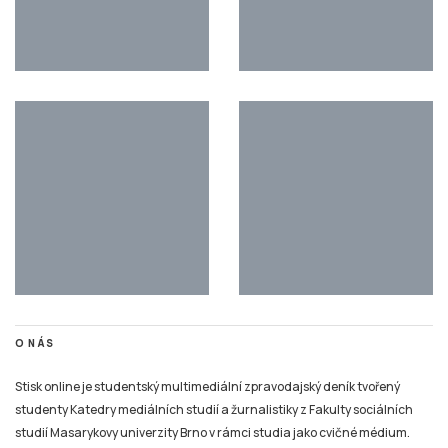
O NÁS
Stisk online je studentský multimediální zpravodajský deník tvořený
studenty Katedry mediálních studií a žurnalistiky z Fakulty sociálních
studií Masarykovy univerzity Brno v rámci studia jako cvičné médium.