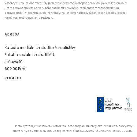
Všechny žurnalistické materiály jsou zveřejněny podle stejných pravidel jako na kterémkoliv
jiném zpravodajském serveru nebo například v novinách, rozhlasovém nebo televizním
zpravodajství. Mazání už zveřejněných žurnalistických příspěvků (ani jejich částí) v jakékoli
formě není možné nyní ani v budoucnu.
ADRESA
Katedra mediálních studií a žurnalistiky,
Fakulta sociálních studií MU,
Joštova 10,
602 00 Brno
REDAKCE
Tento systém je financován v rámci realizace projektu Strategické investice Masarykovy
univerzity do vzdělávání SIMU+ registrační číslo CZ.02.2.67/0.0/0.0/16_016/0002416.