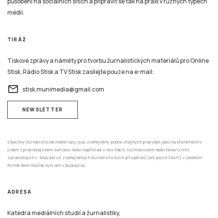
působení na sociálních sítích a připravit se tak na praxi v různých typech
médií.
TIRÁŽ
Tiskové zprávy a náměty pro tvorbu žurnalistických materiálů pro Online
Stisk, Rádio Stisk a TV Stisk zasílejte pouze na e-mail:
email
stisk.munimedia@gmail.com
NEWSLETTER
Všechny žurnalistické materiály jsou zveřejněny podle stejných pravidel jako na kterémkoliv
jiném zpravodajském serveru nebo například v novinách, rozhlasovém nebo televizním
zpravodajství. Mazání už zveřejněných žurnalistických příspěvků (ani jejich částí) v jakékoli
formě není možné nyní ani v budoucnu.
ADRESA
Katedra mediálních studií a žurnalistiky,