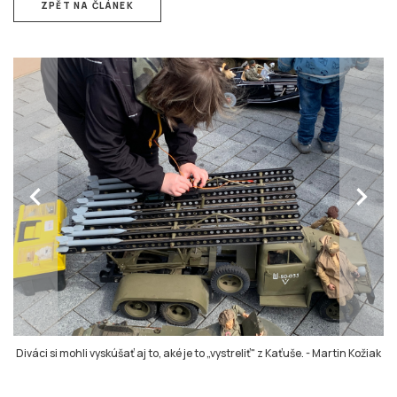
ZPĚT NA ČLÁNEK
chevron_left
chevron_right
Diváci si mohli vyskúšať aj to, aké je to „vystreliť" z Kaťuše.
-
Martin Kožiak