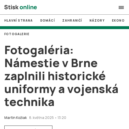
HLAVNÍ STRANA
DOMÁCÍ
ZAHRANIČÍ
NÁZORY
EKONOMI
search
FOTOGALERIE
#
MUNI
Fotogaléria:
#
Brno
Námestie v Brne
#
volby
zaplnili historické
login
PŘIHLÁSIT SE
uniformy a vojenská
Zapomněli jste heslo?
Založit nový účet
technika
Martin Kožiak
8. května 2025 • 13:20