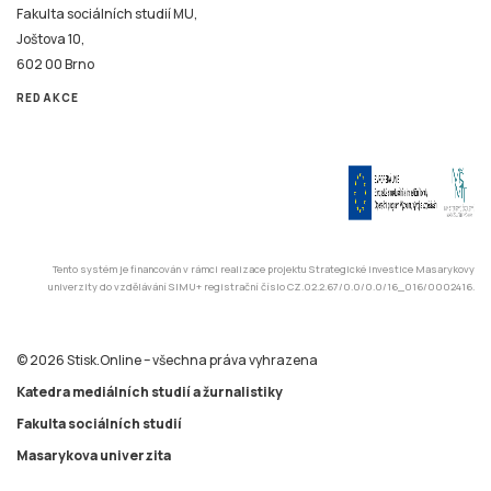
Fakulta sociálních studií MU,
Joštova 10,
602 00 Brno
REDAKCE
Tento systém je financován v rámci realizace projektu Strategické investice Masarykovy
univerzity do vzdělávání SIMU+ registrační číslo CZ.02.2.67/0.0/0.0/16_016/0002416.
© 2026 Stisk.Online – všechna práva vyhrazena
Katedra mediálních studií a žurnalistiky
Fakulta sociálních studií
Masarykova univerzita