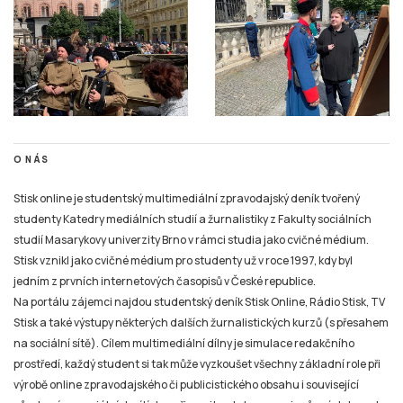
O NÁS
Stisk online je studentský multimediální zpravodajský deník tvořený
studenty Katedry mediálních studií a žurnalistiky z Fakulty sociálních
studií Masarykovy univerzity Brno v rámci studia jako cvičné médium.
Stisk vznikl jako cvičné médium pro studenty už v roce 1997, kdy byl
jedním z prvních internetových časopisů v České republice.
Na portálu zájemci najdou studentský deník Stisk Online, Rádio Stisk, TV
Stisk a také výstupy některých dalších žurnalistických kurzů (s přesahem
na sociální sítě). Cílem multimediální dílny je simulace redakčního
prostředí, každý student si tak může vyzkoušet všechny základní role při
výrobě online zpravodajského či publicistického obsahu i související