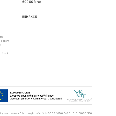
602 00 Brno
REDAKCE
dle
odajském
o
li formě
rzity do vzdělávání SIMU+ registrační číslo CZ.02.2.67/0.0/0.0/16_016/0002416.