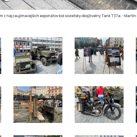
 z najzaujímavejších exponátov bol sovietsky obojživelný Tank T37a.
-
Martin 