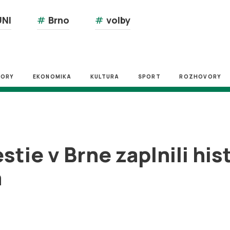
NI
#
Brno
#
volby
ZORY
EKONOMIKA
KULTURA
SPORT
ROZHOVORY
tie v Brne zaplnili his
a