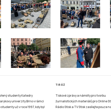
TIRÁŽ
vořený studenty Katedry
Tiskové zprávy a náměty pro tvorbu
sarykovy univerzity Brno v rámci
žurnalistických materiálů pro Online St
studenty už v roce 1997, kdy byl
Rádio Stisk a TV Stisk zasílejte pouze n