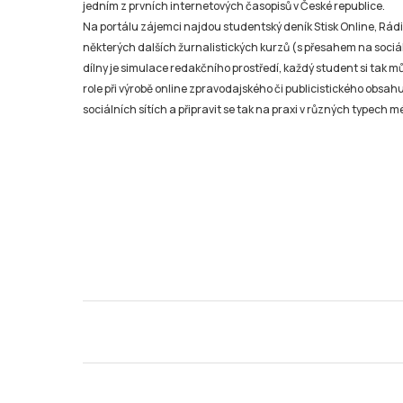
jedním z prvních internetových časopisů v České republice.
Na portálu zájemci najdou studentský deník Stisk Online, Rádio
některých dalších žurnalistických kurzů (s přesahem na sociál
dílny je simulace redakčního prostředí, každý student si tak 
role při výrobě online zpravodajského či publicistického obsahu
sociálních sítích a připravit se tak na praxi v různých typech mé